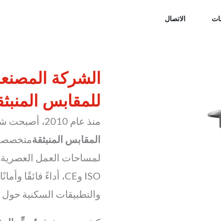
ات
الاتصال
الشركة المصنعة 
للمقابس المنبثق
منذ عام 2010، أصبحت شركة VIOX Electric شركة رائدة
المقابس المنبثقة
متخصصة ف
لمساحات العمل العصرية. 
ISO وCE، أداءً فائقً
والتطبيقات السكنية حول ا