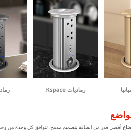
انيا
رماديات Kspace
رماد
واضع
عة أوضاع أقصى قدر من الطاقة بتصميم مدمج. تتوافق كل وحدة من وح