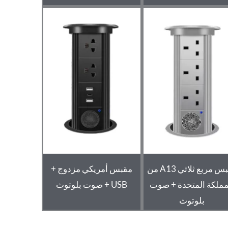
مقبس مربع ثلاثي A13 من
مقبس أمريكي مزدوج +
مملكة المتحدة + صوت
USB + صوت بلوتوث
بلوتوث