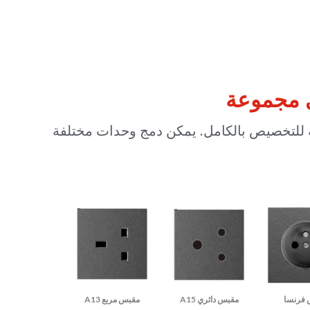
ي مجموعة
لة للتخصيص بالكامل. يمكن دمج وحدات مختلفة
فرنسا
مقبس دائري A15
مقبس مربع A13