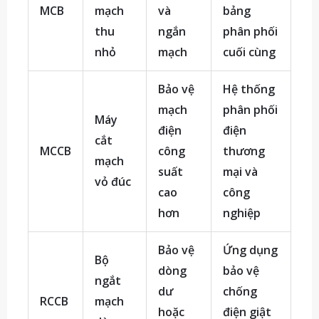
MCB
mạch
và
bảng
thu
ngắn
phân phối
nhỏ
mạch
cuối cùng
Bảo vệ
Hệ thống
mạch
phân phối
Máy
điện
điện
cắt
MCCB
công
thương
mạch
suất
mại và
vỏ đúc
cao
công
hơn
nghiệp
Bảo vệ
Ứng dụng
Bộ
dòng
bảo vệ
ngắt
dư
chống
RCCB
mạch
hoặc
điện giật