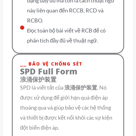
dạng đầy đủ mà còn là cách thuật ngữ
này liên quan đến RCCB, RCD và
RCBO.
Đọc toàn bộ bài viết về RCB để có
phân tích đầy đủ về thuật ngữ.
⎯⎯ BẢO VỆ CHỐNG SÉT
SPD Full Form
浪涌保护装置
SPD là viết tắt của
浪涌保护装置
. Nó
được sử dụng để giới hạn quá điện áp
thoáng qua và giúp bảo vệ các hệ thống
và thiết bị được kết nối khỏi các sự kiện
đột biến điện áp.