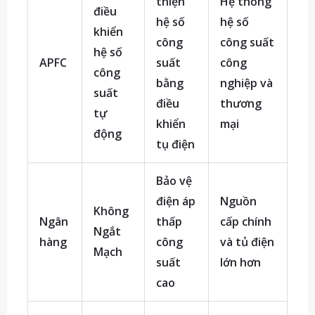
thiện
Hệ thống
điều
hệ số
hệ số
khiển
công
công suất
hệ số
APFC
suất
công
công
bằng
nghiệp và
suất
điều
thương
tự
khiển
mại
động
tụ điện
Bảo vệ
điện áp
Nguồn
Không
Ngân
thấp
cấp chính
Ngắt
hàng
công
và tủ điện
Mạch
suất
lớn hơn
cao