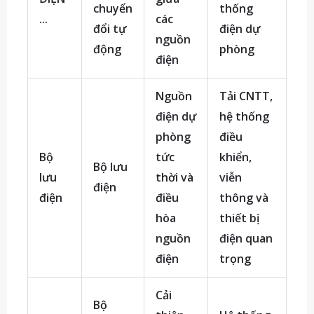
chuyển
thống
...
các
đổi tự
điện dự
nguồn
động
phòng
điện
Nguồn
Tải CNTT,
điện dự
hệ thống
phòng
điều
Bộ
tức
khiển,
Bộ lưu
lưu
thời và
viễn
điện
điện
điều
thông và
hòa
thiết bị
nguồn
điện quan
điện
trọng
Cải
Bộ