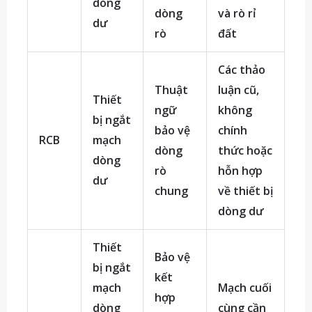
dòng
dòng
và rò rỉ
dư
rò
đất
Các thảo
Thuật
luận cũ,
Thiết
ngữ
không
bị ngắt
bảo vệ
chính
RCB
mạch
dòng
thức hoặc
dòng
rò
hỗn hợp
dư
chung
về thiết bị
dòng dư
Thiết
Bảo vệ
bị ngắt
kết
mạch
Mạch cuối
hợp
dòng
cùng cần