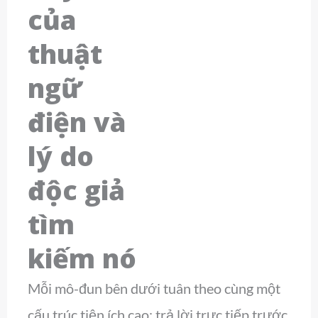
của
thuật
ngữ
điện và
lý do
độc giả
tìm
kiếm nó
Mỗi mô-đun bên dưới tuân theo cùng một
cấu trúc tiện ích cao: trả lời trực tiếp trước,