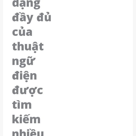
dạng
đầy đủ
của
thuật
ngữ
điện
được
tìm
kiếm
nhiều