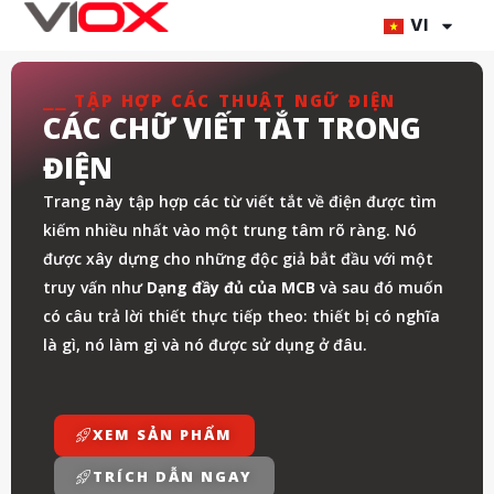
Chuyển
VI
đến
nội
⎯⎯ TẬP HỢP CÁC THUẬT NGỮ ĐIỆN
dung
CÁC CHỮ VIẾT TẮT TRONG
ĐIỆN
Trang này tập hợp các từ viết tắt về điện được tìm
kiếm nhiều nhất vào một trung tâm rõ ràng. Nó
được xây dựng cho những độc giả bắt đầu với một
truy vấn như
Dạng đầy đủ của MCB
và sau đó muốn
có câu trả lời thiết thực tiếp theo: thiết bị có nghĩa
là gì, nó làm gì và nó được sử dụng ở đâu.
XEM SẢN PHẨM
TRÍCH DẪN NGAY