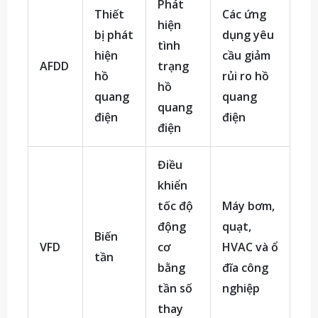
Phát
Thiết
Các ứng
hiện
bị phát
dụng yêu
tình
hiện
cầu giảm
AFDD
trạng
hồ
rủi ro hồ
hồ
quang
quang
quang
điện
điện
điện
Điều
khiển
tốc độ
Máy bơm,
động
quạt,
Biến
VFD
cơ
HVAC và ổ
tần
bằng
đĩa công
tần số
nghiệp
thay