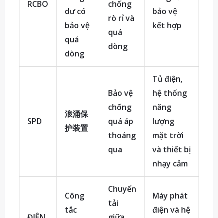
RCBO
chống
dư có
bảo vệ
rò rỉ và
bảo vệ
kết hợp
quá
quá
dòng
dòng
Tủ điện,
Bảo vệ
hệ thống
chống
năng
浪涌保
SPD
quá áp
lượng
护装置
thoáng
mặt trời
qua
và thiết bị
nhạy cảm
Chuyển
Công
Máy phát
tải
tắc
điện và hệ
ĐIỆN
giữa