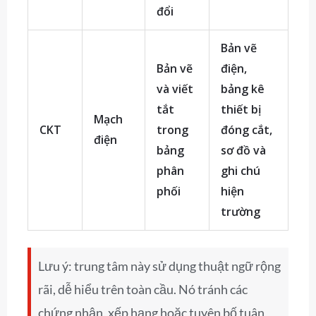
đổi
Bản vẽ
Bản vẽ
điện,
và viết
bảng kê
tắt
thiết bị
Mạch
CKT
trong
đóng cắt,
điện
bảng
sơ đồ và
phân
ghi chú
phối
hiện
trường
Lưu ý: trung tâm này sử dụng thuật ngữ rộng
rãi, dễ hiểu trên toàn cầu. Nó tránh các
chứng nhận, xếp hạng hoặc tuyên bố tuân