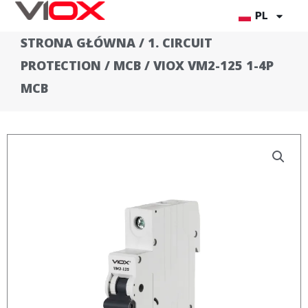
Przejdź
PL
do
STRONA GŁÓWNA
/
1. CIRCUIT
treści
PROTECTION
/
MCB
/ VIOX VM2-125 1-4P
MCB