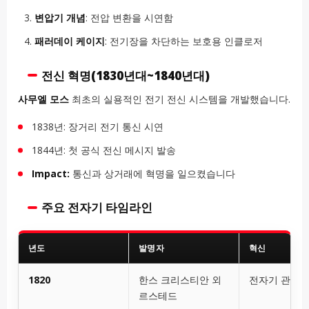
변압기 개념
: 전압 변환을 시연함
패러데이 케이지
: 전기장을 차단하는 보호용 인클로저
전신 혁명(1830년대~1840년대)
사무엘 모스
최초의 실용적인 전기 전신 시스템을 개발했습니다.
1838년: 장거리 전기 통신 시연
1844년: 첫 공식 전신 메시지 발송
Impact:
통신과 상거래에 혁명을 일으켰습니다
주요 전자기 타임라인
년도
발명자
혁신
1820
한스 크리스티안 외
전자기 관계
르스테드