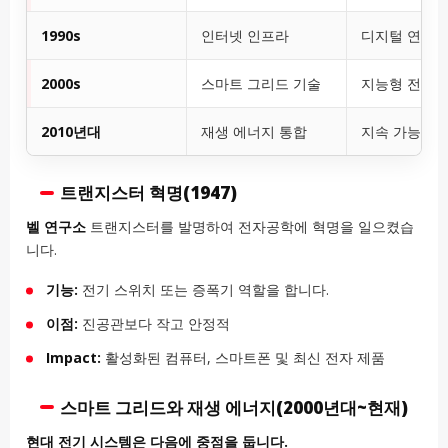
1990s
인터넷 인프라
디지털 연결
2000s
스마트 그리드 기술
지능형 전력 
2010년대
재생 에너지 통합
지속 가능한 
트랜지스터 혁명(1947)
벨 연구소
트랜지스터를 발명하여 전자공학에 혁명을 일으켰습
니다.
기능:
전기 스위치 또는 증폭기 역할을 합니다.
이점:
진공관보다 작고 안정적
Impact:
활성화된 컴퓨터, 스마트폰 및 최신 전자 제품
스마트 그리드와 재생 에너지(2000년대~현재)
현대 전기 시스템은 다음에 중점을 둡니다.