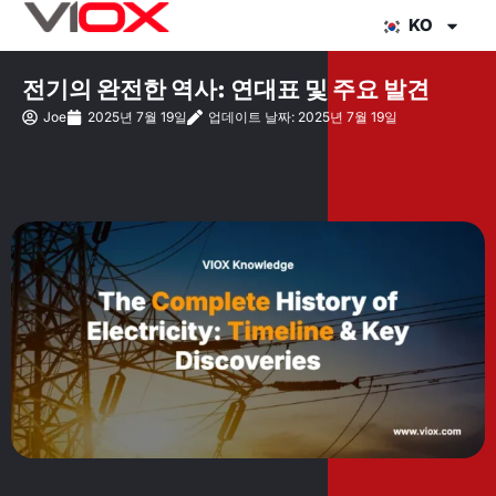
콘
KO
텐
츠
전기의 완전한 역사: 연대표 및 주요 발견
로
Joe
2025년 7월 19일
업데이트 날짜: 2025년 7월 19일
건
너
뛰
기