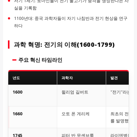
서기 1세기: 로마인들이 전기 물고기가 충격을 생성한다는 사
실을 기록함
1100년대: 중국 과학자들이 자기 나침반과 전기 현상을 연구
하다
과학 혁명: 전기의 이해(1600-1799)
주요 혁신 타임라인
년도
과학자
발견
1600
윌리엄 길버트
"전기"라는 
1660
오토 폰 게리케
최초의 전기 
를 발명했습니
1745
피터 반 무셴브룩
라이덴병을 