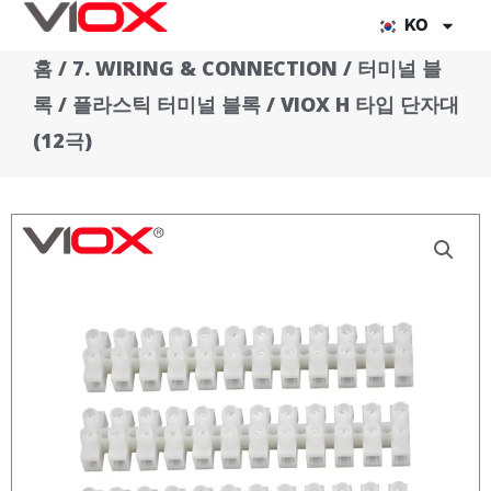
콘
KO
텐
홈
/
7. WIRING & CONNECTION
/
터미널 블
츠
록
/
플라스틱 터미널 블록
/ VIOX H 타입 단자대
로
건
(12극)
너
뛰
기