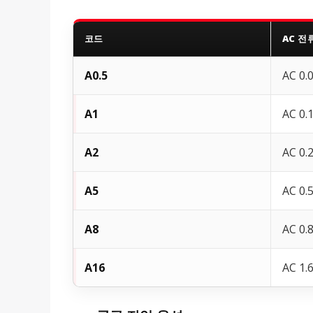
코드
AC 전
A0.5
AC 0.
A1
AC 0.
A2
AC 0.
A5
AC 0.
A8
AC 0.
A16
AC 1.