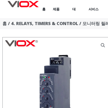
콘
홈
제품
대
서비스
텐
츠
홈
/
4. RELAYS, TIMERS & CONTROL
/
모니터링 릴
로
건
너
뛰
기