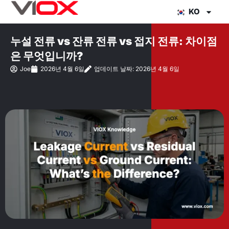
콘
KO
텐
츠
누설 전류 vs 잔류 전류 vs 접지 전류: 차이점
로
은 무엇입니까?
건
Joe
2026년 4월 6일
업데이트 날짜: 2026년 4월 6일
너
뛰
기