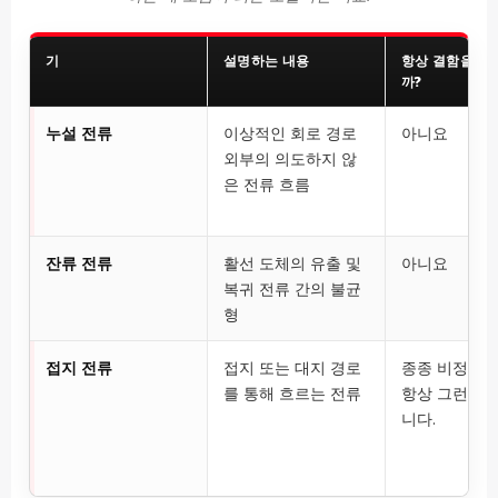
기
설명하는 내용
항상 결함을 의
까?
누설 전류
이상적인 회로 경로
아니요
외부의 의도하지 않
은 전류 흐름
잔류 전류
활선 도체의 유출 및
아니요
복귀 전류 간의 불균
형
접지 전류
접지 또는 대지 경로
종종 비정상
를 통해 흐르는 전류
항상 그런 것
니다.