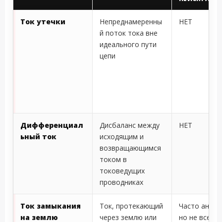
Ток утечки
Непреднамеренны
НЕТ
й поток тока вне
идеального пути
цепи
Дифференциал
Дисбаланс между
НЕТ
ьный ток
исходящим и
возвращающимся
током в
токоведущих
проводниках
Ток замыкания
Ток, протекающий
Часто анома
на землю
через землю или
но не всегда