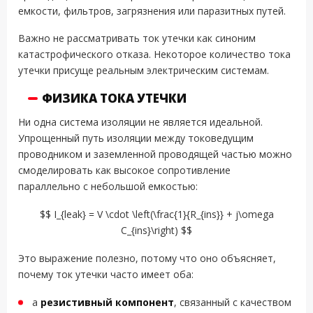
емкости, фильтров, загрязнения или паразитных путей.
Важно не рассматривать ток утечки как синоним
катастрофического отказа. Некоторое количество тока
утечки присуще реальным электрическим системам.
ФИЗИКА ТОКА УТЕЧКИ
Ни одна система изоляции не является идеальной.
Упрощенный путь изоляции между токоведущим
проводником и заземленной проводящей частью можно
смоделировать как высокое сопротивление
параллельно с небольшой емкостью:
$$ I_{leak} = V \cdot \left(\frac{1}{R_{ins}} + j\omega
C_{ins}\right) $$
Это выражение полезно, потому что оно объясняет,
почему ток утечки часто имеет оба:
a
резистивный компонент
, связанный с качеством