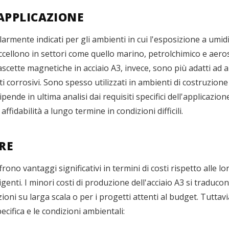
'APPLICAZIONE
olarmente indicati per gli ambienti in cui l'esposizione a um
ellono in settori come quello marino, petrolchimico e aeros
fascette magnetiche in acciaio A3, invece, sono più adatti ad 
corrosivi. Sono spesso utilizzati in ambienti di costruzione e
ende in ultima analisi dai requisiti specifici dell'applicazione
affidabilità a lungo termine in condizioni difficili.
ORE
rono vantaggi significativi in termini di costi rispetto alle lo
nti. I minori costi di produzione dell'acciaio A3 si traducon
ioni su larga scala o per i progetti attenti al budget. Tuttav
cifica e le condizioni ambientali: