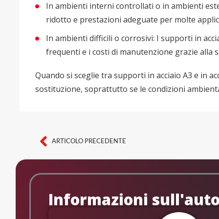
In ambienti interni controllati o in ambienti est
ridotto e prestazioni adeguate per molte applic
In ambienti difficili o corrosivi: I supporti in 
frequenti e i costi di manutenzione grazie alla 
Quando si sceglie tra supporti in acciaio A3 e in acc
sostituzione, soprattutto se le condizioni ambien
ARTICOLO PRECEDENTE
Precedente
Informazioni sull'aut