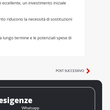
e eccellente, un investimento iniziale
anto riducono la necessità di sostituzioni
a a lungo termine e le potenziali spese di
POST SUCCESSIVO
Succes
 esigenze
Whatsapp