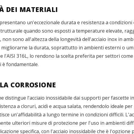
À DEI MATERIALI
x presentano un'eccezionale durata e resistenza a condizioni 
strutturale quando sono esposti a temperature elevate, ragg
non sono all'altezza della longevità dell'acciaio inox in ambien
 migliorarne la durata, soprattutto in ambienti esterni o umid
4 e l'AISI 316L, lo rendono la scelta preferita per settori com
ili è fondamentale.
LLA CORROSIONE
e distingue l'acciaio inossidabile dai supporti per fascette in 
sistenza a cloruri, acidi e acqua salata, rendendolo ideale per
sce un'affidabilità a lungo termine in condizioni difficili. L'
te ulteriori misure di protezione per l'uso in ambienti diffic
licazione specifica, con l'acciaio inossidabile che è l'opzione 