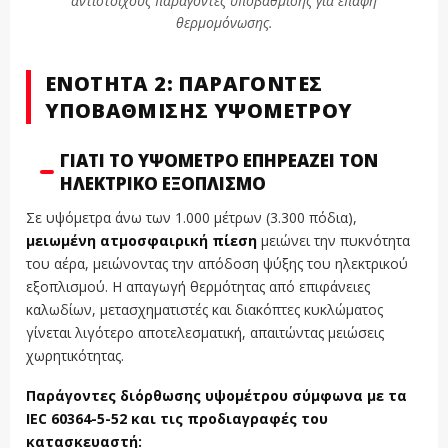
αντίστοιχους παράγοντες υποβάθμισης για επαφή
θερμομόνωσης.
ΕΝΌΤΗΤΑ 2: ΠΑΡΆΓΟΝΤΕΣ
ΥΠΟΒΆΘΜΙΣΗΣ ΥΨΟΜΈΤΡΟΥ
ΓΙΑΤΊ ΤΟ ΥΨΌΜΕΤΡΟ ΕΠΗΡΕΆΖΕΙ ΤΟΝ
ΗΛΕΚΤΡΙΚΌ ΕΞΟΠΛΙΣΜΌ
Σε υψόμετρα άνω των 1.000 μέτρων (3.300 πόδια),
μειωμένη ατμοσφαιρική πίεση
μειώνει την πυκνότητα
του αέρα, μειώνοντας την απόδοση ψύξης του ηλεκτρικού
εξοπλισμού. Η απαγωγή θερμότητας από επιφάνειες
καλωδίων, μετασχηματιστές και διακόπτες κυκλώματος
γίνεται λιγότερο αποτελεσματική, απαιτώντας μειώσεις
χωρητικότητας.
Παράγοντες διόρθωσης υψομέτρου σύμφωνα με τα
IEC 60364-5-52 και τις προδιαγραφές του
κατασκευαστή: