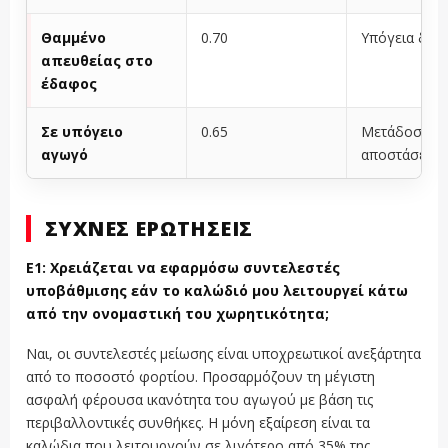
Θαμμένο
0.70
Υπόγεια δια
απευθείας στο
έδαφος
Σε υπόγειο
0.65
Μετάδοση μ
αγωγό
αποστάσεων
ΣΥΧΝΈΣ ΕΡΩΤΉΣΕΙΣ
Ε1: Χρειάζεται να εφαρμόσω συντελεστές
υποβάθμισης εάν το καλώδιό μου λειτουργεί κάτω
από την ονομαστική του χωρητικότητα;
Ναι, οι συντελεστές μείωσης είναι υποχρεωτικοί ανεξάρτητα
από το ποσοστό φορτίου. Προσαρμόζουν τη μέγιστη
ασφαλή φέρουσα ικανότητα του αγωγού με βάση τις
περιβαλλοντικές συνθήκες. Η μόνη εξαίρεση είναι τα
καλώδια που λειτουργούν σε λιγότερο από 35% της