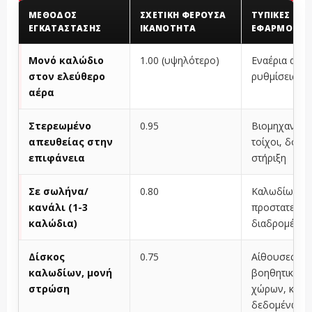
ΜΈΘΟΔΟΣ
ΣΧΕΤΙΚΉ ΦΈΡΟΥΣΑ
ΤΥΠΙΚΈΣ
ΕΓΚΑΤΆΣΤΑΣΗΣ
ΙΚΑΝΌΤΗΤΑ
ΕΦΑΡΜΟΓΈΣ
Μονό καλώδιο
1.00 (υψηλότερο)
Εναέρια ανοί
στον ελεύθερο
ρυθμίσεις δ
αέρα
Στερεωμένο
0.95
Βιομηχανικοί
απευθείας στην
τοίχοι, δομικ
επιφάνεια
στήριξη
Σε σωλήνα/
0.80
Καλωδίωση κ
κανάλι (1-3
προστατευμέ
καλώδια)
διαδρομές
Δίσκος
0.75
Αίθουσες
καλωδίων, μονή
βοηθητικών
στρώση
χώρων, κέντ
δεδομένων