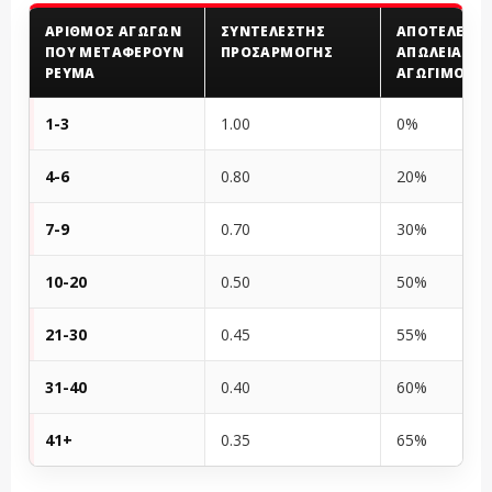
ΑΡΙΘΜΌΣ ΑΓΩΓΏΝ
ΣΥΝΤΕΛΕΣΤΉΣ
ΑΠΟΤΕΛΕΣΜ
ΠΟΥ ΜΕΤΑΦΈΡΟΥΝ
ΠΡΟΣΑΡΜΟΓΉΣ
ΑΠΏΛΕΙΑ
ΡΕΎΜΑ
ΑΓΩΓΙΜΌΤΗ
1-3
1.00
0%
4-6
0.80
20%
7-9
0.70
30%
10-20
0.50
50%
21-30
0.45
55%
31-40
0.40
60%
41+
0.35
65%