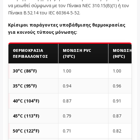
να μειωθεί σύμφωνα με τον Πίνακα NEC 310.15(B)(1) ή τον
Πίνακα B.52.14 του IEC 60364-5-52.
Κρίσιμοι παράγοντες υποβάθμισης θερμοκρασίας
για κοινούς τύπους μόνωσης:
ΘΕΡΜΟΚΡΑΣΊΑ
ΜΌΝΩΣΗ PVC
ΜΌΝΩΣΗ XLP
ΠΕΡΙΒΆΛΛΟΝΤΟΣ
(70°C)
(90°C)
30°C (86°F)
1.00
1.00
35°C (95°F)
0.94
0.96
40°C (104°F)
0.87
0.91
45°C (113°F)
0.79
0.87
50°C (122°F)
0.71
0.82