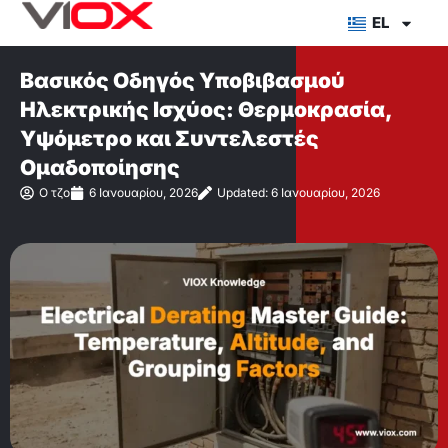
Μετάβαση
EL
στο
περιεχόμενο
Βασικός Οδηγός Υποβιβασμού
Ηλεκτρικής Ισχύος: Θερμοκρασία,
Υψόμετρο και Συντελεστές
Ομαδοποίησης
Ο τζο
6 Ιανουαρίου, 2026
Updated: 6 Ιανουαρίου, 2026