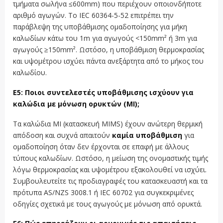
τμήματα σωλήνα ≤600mm) που περιέχουν οποιονδήποτε
αριθμό αγωγών. Το IEC 60364-5-52 επιτρέπει την
παράβλεψη της υποβάθμισης ομαδοποίησης για μήκη
καλωδίων κάτω του 1m για αγωγούς <150mm² ή 3m για
αγωγούς ≥150mm². Ωστόσο, η υποβάθμιση θερμοκρασίας
και υψομέτρου ισχύει πάντα ανεξάρτητα από το μήκος του
καλωδίου.
Ε5: Ποιοι συντελεστές υποβάθμισης ισχύουν για
καλώδια με μόνωση ορυκτών (MI);
Τα καλώδια MI (κατασκευή MIMS) έχουν ανώτερη θερμική
απόδοση και συχνά απαιτούν
καμία υποβάθμιση
για
ομαδοποίηση όταν δεν έρχονται σε επαφή με άλλους
τύπους καλωδίων. Ωστόσο, η μείωση της ονομαστικής τιμής
λόγω θερμοκρασίας και υψομέτρου εξακολουθεί να ισχύει.
Συμβουλευτείτε τις προδιαγραφές του κατασκευαστή και τα
πρότυπα AS/NZS 3008.1 ή IEC 60702 για συγκεκριμένες
οδηγίες σχετικά με τους αγωγούς με μόνωση από ορυκτά.