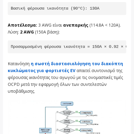
Αποτέλεσμα:
3 AWG είναι
ανεπαρκής
(114.8A < 120A).
Λύση:
2 AWG
(150A βάση):
Προσαρμοσμένη φέρουσα ικανότητα = 150A × 0.92 × 0.9
Κατανόηση
η σωστή διαστασιολόγηση του διακόπτη
κυκλώματος για φορτιστές EV
απαιτεί συντονισμό της
φέρουσας ικανότητας του αγωγού με τις ονομαστικές τιμές
OCPD μετά την εφαρμογή όλων των συντελεστών
υποβάθμισης.