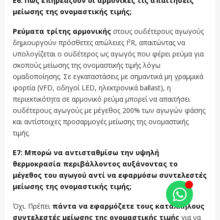
Ε6: Πώς επηρεάζουν οι αρμονικές τις απαιτήσεις
μείωσης της ονομαστικής τιμής;
Ρεύματα τρίτης αρμονικής
στους ουδέτερους αγωγούς
δημιουργούν πρόσθετες απώλειες I²R, απαιτώντας να
υπολογίζεται ο ουδέτερος ως αγωγός που φέρει ρεύμα για
σκοπούς μείωσης της ονομαστικής τιμής λόγω
ομαδοποίησης. Σε εγκαταστάσεις με σημαντικά μη γραμμικά
φορτία (VFD, οδηγοί LED, ηλεκτρονικά ballast), η
περιεκτικότητα σε αρμονικό ρεύμα μπορεί να απαιτήσει
ουδέτερους αγωγούς με μέγεθος 200% των αγωγών φάσης
και αντίστοιχες προσαρμογές μείωσης της ονομαστικής
τιμής.
Ε7: Μπορώ να αντισταθμίσω την υψηλή
θερμοκρασία περιβάλλοντος αυξάνοντας το
μέγεθος του αγωγού αντί να εφαρμόσω συντελεστές
μείωσης της ονομαστικής τιμής;
Όχι. Πρέπει
πάντα να εφαρμόζετε τους κατάλληλους
συντελεστές μείωσης της ονομαστικής τιμής
για να