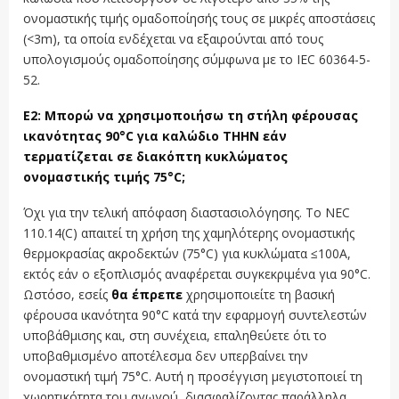
ονομαστικής τιμής ομαδοποίησής τους σε μικρές αποστάσεις
(<3m), τα οποία ενδέχεται να εξαιρούνται από τους
υπολογισμούς ομαδοποίησης σύμφωνα με το IEC 60364-5-
52.
Ε2: Μπορώ να χρησιμοποιήσω τη στήλη φέρουσας
ικανότητας 90°C για καλώδιο THHN εάν
τερματίζεται σε διακόπτη κυκλώματος
ονομαστικής τιμής 75°C;
Όχι για την τελική απόφαση διαστασιολόγησης. Το NEC
110.14(C) απαιτεί τη χρήση της χαμηλότερης ονομαστικής
θερμοκρασίας ακροδεκτών (75°C) για κυκλώματα ≤100A,
εκτός εάν ο εξοπλισμός αναφέρεται συγκεκριμένα για 90°C.
Ωστόσο, εσείς
θα έπρεπε
χρησιμοποιείτε τη βασική
φέρουσα ικανότητα 90°C κατά την εφαρμογή συντελεστών
υποβάθμισης και, στη συνέχεια, επαληθεύετε ότι το
υποβαθμισμένο αποτέλεσμα δεν υπερβαίνει την
ονομαστική τιμή 75°C. Αυτή η προσέγγιση μεγιστοποιεί τη
χωρητικότητα του αγωγού, διασφαλίζοντας παράλληλα