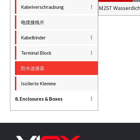
Kabelverschraubung
M25T Wasserdich
电缆接线片
Kabelbinder
Terminal Block
防水连接器
Isolierte Klemme
8. Enclosures & Boxes