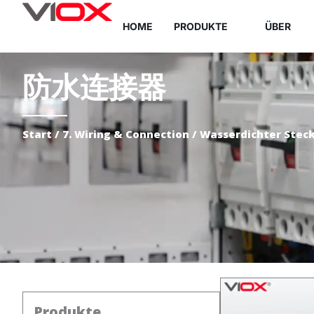
Zum
HOME
PRODUKTE
ÜBER
Inhalt
springen
防水连接器
Start
/
7. Wiring & Connection
/ Wasserdichter Stec
Produkte