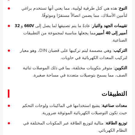
النوع
: هذه هي كتل طرفية لولبية، مما يعني أنها تستخدم براغي
لتأمين الأسلاك، مما يضمن اتصالاً مستقرًا وموثوقًا.
تقييمات الجهد والتيار
: عادةً ما يتم تصنيفها لما يصل إلى
660V
و
32
أمبير إلى 40 أمبير
مما يجعلها مناسبة لمجموعة من التطبيقات
الصناعية.
التركيب
: وهي مصممة ليتم تركيبها على قضبان DIN، وهو معيار
لتركيب المعدات الكهربائية في حاويات.
التكوين
: متوفر بتكوينات مختلفة، بما في ذلك الموصلات ثنائية
الصف، مما يسمح بتوصيلات متعددة في مساحة صغيرة.
التطبيقات
معدات صناعية
: يشيع استخدامها في الماكينات ولوحات التحكم
حيث تكون التوصيلات الكهربائية الموثوقة ضرورية.
توزيع الطاقة
: مثالية لتوزيع الطاقة عبر المكونات المختلفة في
النظام الكهربائي.