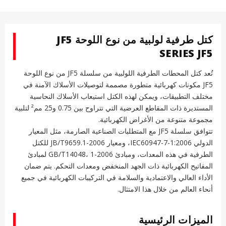
كتل طرفية لولبية من نوع اللوحة JF5
SERIES JF5
تُعد كتل المحطات الطرفية اللولبية من سلسلة JF5 من نوع اللوحة
JF5 مكونات كهربائية متطورة مصممة لتوصيلات الأسلاك الآمنة في
مختلف التطبيقات، ويمكن لهذه الكتل استيعاب الأسلاك النحاسية
المستديرة ذات المقاطع العرضية التي تتراوح بين 0.75 و25 مم² لتلبية
مجموعة متنوعة من الأغراض الكهربائية.
تتوافق سلسلة JF5 مع المتطلبات الصناعية الصارمة، مثل المعيار
الدولي IEC60947-7-1:2006، ومعيار JB/T9659.1-2006 للكتل
الطرفية في هذه المعدات، ومبادئ GB/T14048، 1-2006 لمبادئ
المفاتيح الكهربائية ذات الجهد المنخفض ومعدات التحكم. يتم ضمان
الأداء العالي والاعتمادية والسلامة في التركيبات الكهربائية في جميع
أنحاء العالم من خلال هذا الامتثال.
الميزات الرئيسية