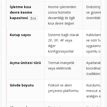
İşletme kısa
Kesme işleminden
Endüstriyel sü
devre kesme
sonra hizmetin
ve güvenilirlik
kapasitesi
devamlılığı ile ilgili
önemlidir
Ics
kısa devre değeri
Kutup sayısı
Sisteme bağlı olarak
Kablolama si
2P, 3P, 4P veya
ve nötr hattı
diğer
uygulaması il
konfigürasyonlar
uyumlu olmalı
Açma ünitesi türü
Termal-manyetik
Ayarlanabilirli
veya elektronik
koordinasyon
özellikleri etki
Gövde boyutu
Fiziksel ve akım
Kurulumu ve
çerçevesi platformu
mevcut açm
aralığını etkile