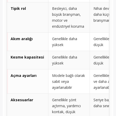
Tipik rol
Besleyici, daha
Nihai devrele
büyük branşman,
daha küçük
motor ve
branşman dev
endüstriyel koruma
Akım aralığı
Genellikle daha
Genellikle da
yüksek
düşük
Kesme kapasitesi
Genellikle daha
Genellikle da
yüksek
düşük
Açma ayarları
Modele bağlı olarak
Genellikle da
sabit veya
ve daha az
ayarlanabilir
ayarlanabilir
Aksesuarlar
Genellikle şönt
Seriye bağlı o
açtırma, yardımcı
daha sınırlı
kontak, düşük