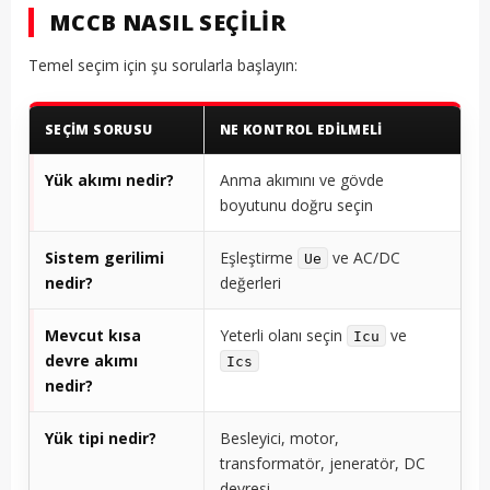
MCCB NASIL SEÇILIR
Temel seçim için şu sorularla başlayın:
SEÇIM SORUSU
NE KONTROL EDILMELI
Yük akımı nedir?
Anma akımını ve gövde
boyutunu doğru seçin
Sistem gerilimi
Eşleştirme
ve AC/DC
Ue
nedir?
değerleri
Mevcut kısa
Yeterli olanı seçin
ve
Icu
devre akımı
Ics
nedir?
Yük tipi nedir?
Besleyici, motor,
transformatör, jeneratör, DC
devresi