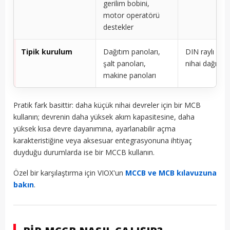
gerilim bobini,
motor operatörü
destekler
Tipik kurulum
Dağıtım panoları,
DIN raylı pan
şalt panoları,
nihai dağıtım
makine panoları
Pratik fark basittir: daha küçük nihai devreler için bir MCB
kullanın; devrenin daha yüksek akım kapasitesine, daha
yüksek kısa devre dayanımına, ayarlanabilir açma
karakteristiğine veya aksesuar entegrasyonuna ihtiyaç
duyduğu durumlarda ise bir MCCB kullanın.
Özel bir karşılaştırma için VIOX'un
MCCB ve MCB kılavuzuna
bakın
.