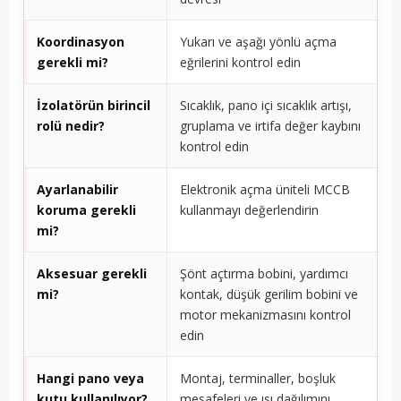
Koordinasyon
Yukarı ve aşağı yönlü açma
gerekli mi?
eğrilerini kontrol edin
İzolatörün birincil
Sıcaklık, pano içi sıcaklık artışı,
rolü nedir?
gruplama ve irtifa değer kaybını
kontrol edin
Ayarlanabilir
Elektronik açma üniteli MCCB
koruma gerekli
kullanmayı değerlendirin
mi?
Aksesuar gerekli
Şönt açtırma bobini, yardımcı
mi?
kontak, düşük gerilim bobini ve
motor mekanizmasını kontrol
edin
Hangi pano veya
Montaj, terminaller, boşluk
kutu kullanılıyor?
mesafeleri ve ısı dağılımını