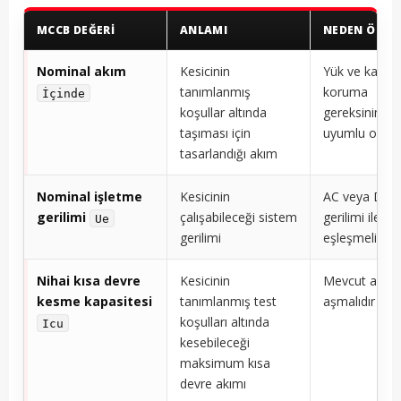
MCCB DEĞERI
ANLAMI
NEDEN ÖNEM
Nominal akım
Kesicinin
Yük ve kablo
tanımlanmış
koruma
İçinde
koşullar altında
gereksinimler
taşıması için
uyumlu olmalı
tasarlandığı akım
Nominal işletme
Kesicinin
AC veya DC s
gerilimi
çalışabileceği sistem
gerilimi ile
Ue
gerilimi
eşleşmelidir
Nihai kısa devre
Kesicinin
Mevcut arıza 
kesme kapasitesi
tanımlanmış test
aşmalıdır
koşulları altında
Icu
kesebileceği
maksimum kısa
devre akımı