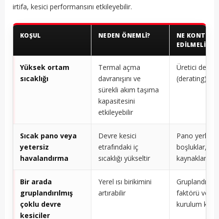
irtifa, kesici performansını etkileyebilir.
KOŞUL
NEDEN ÖNEMLI?
NE KONTROL
EDILMELI
Yüksek ortam
Termal açma
Üretici değer
sıcaklığı
davranışını ve
(derating) ta
sürekli akım taşıma
kapasitesini
etkileyebilir
Sıcak pano veya
Devre kesici
Pano yerleşim
yetersiz
etrafındaki iç
boşluklar, ısı
havalandırma
sıcaklığı yükseltir
kaynakları
Bir arada
Yerel ısı birikimini
Gruplandırma
gruplandırılmış
artırabilir
faktörü veya
çoklu devre
kurulum kılav
kesiciler