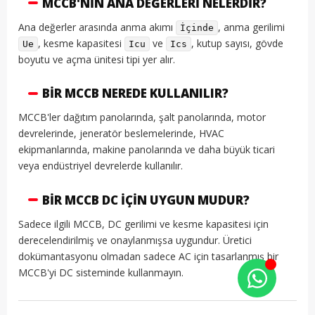
MCCB'NIN ANA DEĞERLERI NELERDIR?
Ana değerler arasında anma akımı
, anma gerilimi
İçinde
, kesme kapasitesi
ve
, kutup sayısı, gövde
Ue
Icu
Ics
boyutu ve açma ünitesi tipi yer alır.
BIR MCCB NEREDE KULLANILIR?
MCCB'ler dağıtım panolarında, şalt panolarında, motor
devrelerinde, jeneratör beslemelerinde, HVAC
ekipmanlarında, makine panolarında ve daha büyük ticari
veya endüstriyel devrelerde kullanılır.
BIR MCCB DC IÇIN UYGUN MUDUR?
Sadece ilgili MCCB, DC gerilimi ve kesme kapasitesi için
derecelendirilmiş ve onaylanmışsa uygundur. Üretici
dokümantasyonu olmadan sadece AC için tasarlanmış bir
MCCB'yi DC sisteminde kullanmayın.