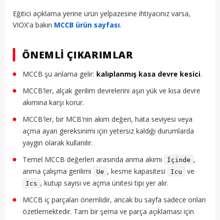
Eğitici açıklama yerine ürün yelpazesine ihtiyacınız varsa,
VIOX'a bakın
MCCB ürün sayfası
.
ÖNEMLI ÇIKARIMLAR
MCCB şu anlama gelir:
kalıplanmış kasa devre kesici
.
MCCB'ler, alçak gerilim devrelerini aşırı yük ve kısa devre
akımına karşı korur.
MCCB'ler, bir MCB'nin akım değeri, hata seviyesi veya
açma ayarı gereksinimi için yetersiz kaldığı durumlarda
yaygın olarak kullanılır.
Temel MCCB değerleri arasında anma akımı
,
İçinde
anma çalışma gerilimi
, kesme kapasitesi
ve
Ue
Icu
, kutup sayısı ve açma ünitesi tipi yer alır.
Ics
MCCB iç parçaları önemlidir, ancak bu sayfa sadece onları
özetlemektedir. Tam bir şema ve parça açıklaması için