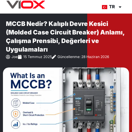
İçeriğe
TR
atla
MCCB Nedir? Kalıplı Devre Kesici
(Molded Case Circuit Breaker) Anlamı,
Çalışma Prensibi, Değerleri ve
Uygulamaları
Joe
15 Temmuz 2025
Güncellenme: 28 Haziran 2026