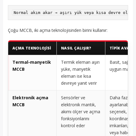
Normal akım akar → aşırı yük veya kısa devre oluşu
Çoğu MCCB, iki açma teknolojisinden birini kullanır:
AÇMA TEKNOLOJISI
NASIL ÇALIŞIR?
TIPIK AVANT
Termal-manyetik
Termik eleman aşırı
Basit, sağlam
MCCB
yüke, manyetik
uygun maliyet
eleman ise kısa
devreye yanıt verir
Elektronik açma
Sensörler ve
Daha fazla
MCCB
elektronik mantık,
ayarlanabilir
akımı ölçer ve açma
seçenek, daha
fonksiyonlarını
koordinasyo
kontrol eder
imkanları, öl
veya haberl