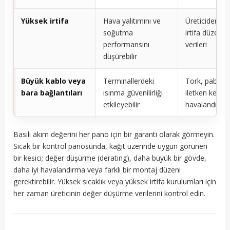
Yüksek irtifa
Hava yalıtımını ve
Üreticiden al
soğutma
irtifa düzeltm
performansını
verileri
düşürebilir
Büyük kablo veya
Terminallerdeki
Tork, pabuç 
bara bağlantıları
ısınma güvenilirliği
iletken kesiti,
etkileyebilir
havalandırma
Basılı akım değerini her pano için bir garanti olarak görmeyin.
Sıcak bir kontrol panosunda, kağıt üzerinde uygun görünen
bir kesici; değer düşürme (derating), daha büyük bir gövde,
daha iyi havalandırma veya farklı bir montaj düzeni
gerektirebilir. Yüksek sıcaklık veya yüksek irtifa kurulumları için
her zaman üreticinin değer düşürme verilerini kontrol edin.