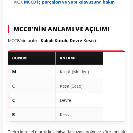
VIOX
MCCB iç parçaları ve yapı kılavuzuna bakın
.
MCCB'NIN ANLAMI VE AÇILIMI
MCCB'nin açılımı
Kalıplı Kutulu Devre Kesici
.
DÖNEM
ANLAMI
M
Kalıplı (Molded)
C
Kasa (Case)
C
Devre
B
Kesici
Terim küresel olarak kullanılsa da yazımı bölgeye göre farklılık