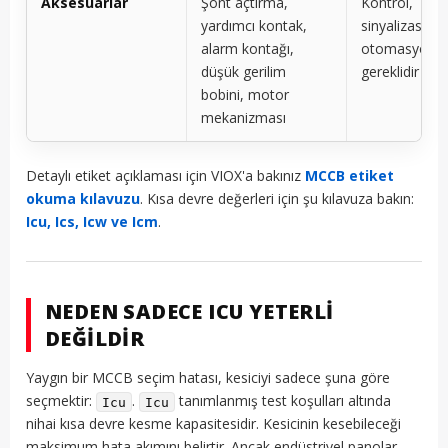
Aksesuarlar
Şönt açtırma,
Kontrol,
yardımcı kontak,
sinyalizasyon
alarm kontağı,
otomasyon iç
düşük gerilim
gereklidir
bobini, motor
mekanizması
Detaylı etiket açıklaması için VIOX'a bakınız
MCCB etiket
okuma kılavuzu
. Kısa devre değerleri için şu kılavuza bakın:
Icu, Ics, Icw ve Icm
.
NEDEN SADECE ICU YETERLI
DEĞILDIR
Yaygın bir MCCB seçim hatası, kesiciyi sadece şuna göre
seçmektir:
.
tanımlanmış test koşulları altında
Icu
Icu
nihai kısa devre kesme kapasitesidir. Kesicinin kesebileceği
maksimum hata akımını belirtir. Ancak endüstriyel panolar