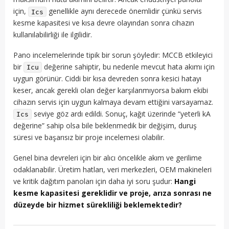
için,
genellikle aynı derecede önemlidir çünkü servis
Ics
kesme kapasitesi ve kısa devre olayından sonra cihazın
kullanılabilirliği ile ilgilidir.
Pano incelemelerinde tipik bir sorun şöyledir: MCCB etkileyici
bir
değerine sahiptir, bu nedenle mevcut hata akımı için
Icu
uygun görünür. Ciddi bir kısa devreden sonra kesici hatayı
keser, ancak gerekli olan değer karşılanmıyorsa bakım ekibi
cihazın servis için uygun kalmaya devam ettiğini varsayamaz.
seviye göz ardı edildi. Sonuç, kağıt üzerinde “yeterli kA
Ics
değerine” sahip olsa bile beklenmedik bir değişim, duruş
süresi ve başarısız bir proje incelemesi olabilir.
Genel bina devreleri için bir alıcı öncelikle akım ve gerilime
odaklanabilir. Üretim hatları, veri merkezleri, OEM makineleri
ve kritik dağıtım panoları için daha iyi soru şudur:
Hangi
kesme kapasitesi gereklidir ve proje, arıza sonrası ne
düzeyde bir hizmet sürekliliği beklemektedir?