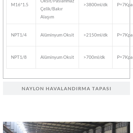
Oksit/Paslanmaz
M16*1.5
>3800ml/dk
P=7Kpa
Çelik/Bakır
Alaşım
NPT1/4
Alüminyum Oksit
>2150ml/dk
P=7Kpa
NPT1/8
Alüminyum Oksit
>700ml/dk
P=7Kpa
NAYLON HAVALANDIRMA TAPASI