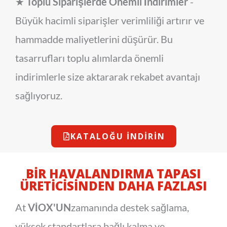
★
Toplu Siparişlerde Önemli İndirimler
-
Büyük hacimli siparişler verimliliği artırır ve
hammadde maliyetlerini düşürür. Bu
tasarrufları toplu alımlarda önemli
indirimlerle size aktararak rekabet avantajı
sağlıyoruz.
KATALOĞU İNDIRIN
BIR HAVALANDIRMA TAPASI
ÜRETICISINDEN DAHA FAZLASI
At
VİOX'UN
zamanında destek sağlama,
yüksek standartlara bağlı kalma ve