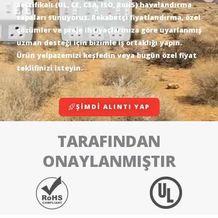
sertifikalı (UL, CE, CSA, ISO, RoHS) havalandırma
tapaları sunuyoruz. Rekabetçi fiyatlandırma, özel
çözümler ve proje ihtiyaçlarınıza göre uyarlanmış
uzman desteği için bizimle iş ortaklığı yapın.
Ürün yelpazemizi keşfedin veya bugün özel fiyat
teklifinizi isteyin.
ŞIMDI ALINTI YAP
TARAFINDAN
ONAYLANMIŞTIR