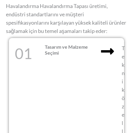
Havalandırma Havalandırma Tapası üretimi,
endüstri standartlarını ve müşteri
spesifikasyonlarını karşılayan yüksek kaliteli ürünler
sağlamak için bu temel aşamaları takip eder:
Tasarım ve Malzeme
01
T
Seçimi
e
k
n
i
k
ö
z
e
l
l