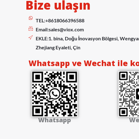
Bize ulaşın
TEL:+8618066396588
Email:
sales@viox.com
EKLE:1. bina, Doğu İnovasyon Bölgesi, Wengyan
Zhejiang Eyaleti, Çin
Whatsapp ve Wechat ile k
Whatsapp
We