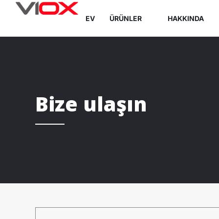
İçeriğe
EV
ÜRÜNLER
HAKKINDA
atla
Bize ulaşın