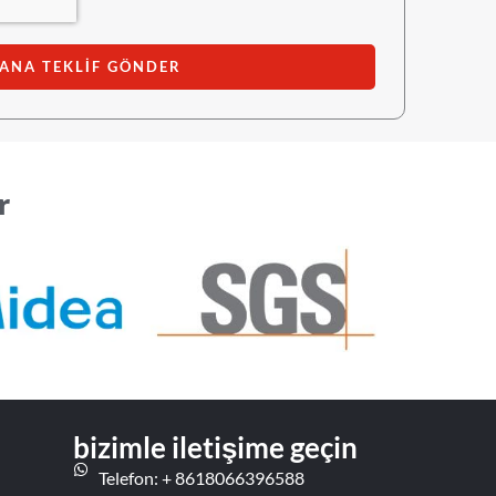
ANA TEKLİF GÖNDER
r
bizimle iletişime geçin
Telefon: + 8618066396588