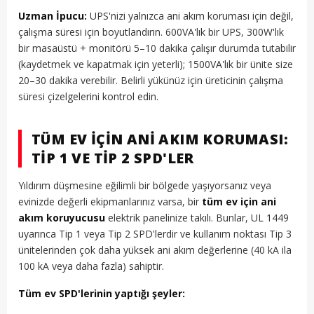
Uzman İpucu:
UPS'nizi yalnızca ani akım koruması için değil,
çalışma süresi için boyutlandırın. 600VA'lık bir UPS, 300W'lık
bir masaüstü + monitörü 5–10 dakika çalışır durumda tutabilir
(kaydetmek ve kapatmak için yeterli); 1500VA'lık bir ünite size
20–30 dakika verebilir. Belirli yükünüz için üreticinin çalışma
süresi çizelgelerini kontrol edin.
TÜM EV İÇIN ANI AKIM KORUMASI:
TIP 1 VE TIP 2 SPD'LER
Yıldırım düşmesine eğilimli bir bölgede yaşıyorsanız veya
evinizde değerli ekipmanlarınız varsa, bir
tüm ev için ani
akım koruyucusu
elektrik panelinize takılı. Bunlar, UL 1449
uyarınca Tip 1 veya Tip 2 SPD'lerdir ve kullanım noktası Tip 3
ünitelerinden çok daha yüksek ani akım değerlerine (40 kA ila
100 kA veya daha fazla) sahiptir.
Tüm ev SPD'lerinin yaptığı şeyler: