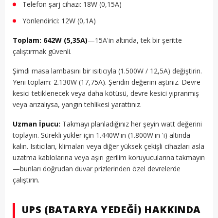
Telefon şarj cihazı: 18W (0,15A)
Yönlendirici: 12W (0,1A)
Toplam: 642W (5,35A)
—15A'in altında, tek bir şeritte
çalıştırmak güvenli.
Şimdi masa lambasını bir ısıtıcıyla (1.500W / 12,5A) değiştirin.
Yeni toplam: 2.130W (17,75A). Şeridin değerini aştınız. Devre
kesici tetiklenecek veya daha kötüsü, devre kesici yıpranmış
veya arızalıysa, yangın tehlikesi yarattınız.
Uzman İpucu:
Takmayı planladığınız her şeyin watt değerini
toplayın. Sürekli yükler için 1.440W'ın (1.800W'ın 'i) altında
kalın. Isıtıcıları, klimaları veya diğer yüksek çekişli cihazları asla
uzatma kablolarına veya aşırı gerilim koruyucularına takmayın
—bunları doğrudan duvar prizlerinden özel devrelerde
çalıştırın.
UPS (BATARYA YEDEĞI) HAKKINDA