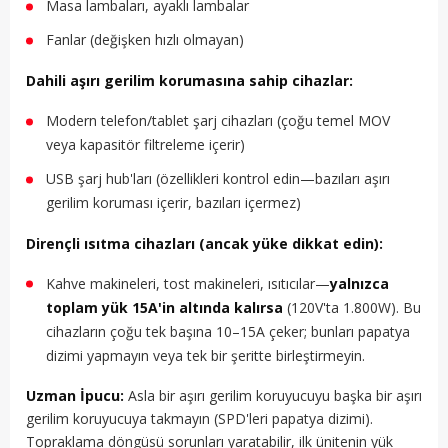
Masa lambaları, ayaklı lambalar
Fanlar (değişken hızlı olmayan)
Dahili aşırı gerilim korumasına sahip cihazlar:
Modern telefon/tablet şarj cihazları (çoğu temel MOV
veya kapasitör filtreleme içerir)
USB şarj hub'ları (özellikleri kontrol edin—bazıları aşırı
gerilim koruması içerir, bazıları içermez)
Dirençli ısıtma cihazları (ancak yüke dikkat edin):
Kahve makineleri, tost makineleri, ısıtıcılar—
yalnızca
toplam yük 15A'in altında kalırsa
(120V'ta 1.800W). Bu
cihazların çoğu tek başına 10–15A çeker; bunları papatya
dizimi yapmayın veya tek bir şeritte birleştirmeyin.
Uzman İpucu:
Asla bir aşırı gerilim koruyucuyu başka bir aşırı
gerilim koruyucuya takmayın (SPD'leri papatya dizimi).
Topraklama döngüsü sorunları yaratabilir, ilk ünitenin yük