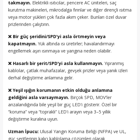
takmayın.
Elektrikli ısıtıcılar, pencere AC üniteleri, saç
kurutma makineleri, mikrodalga fırınlar ve diğer dirençli ısıtma
veya motor yükleri çok fazla akım çeker. Bunları özel duvar
prizlerinden çalıştırın.
❌ Bir güç şeridini/SPD'yi asla örtmeyin veya
kapatmayın.
Yük altında ısı üretirler; havalandırmayı
engellemek aşırı ısınmaya ve yangına neden olabilir.
❌ Hasarlı bir şerit/SPD'yi asla kullanmayın.
Yıpranmış
kablolar, çatlak muhafazalar, gevşek prizler veya yanık izleri
derhal değiştirme anlamına gelir.
❌ Yeşil ışığın korumanın etkin olduğu anlamına
geldiğini asla varsaymayın.
Birçok SPD, MOV'ler
arızalandığında bile yeşil bir güç LED'i gösterir. Özel bir
“koruma” veya “topraklı” LED'i arayın veya 3–5 yıllık
değiştirme kuralına uyun.
Uzman İpucu:
Ulusal Yangın Koruma Birliği (NFPA) ve UL,
güç şeritlerinin kalıcı kablolama çözümleri olarak