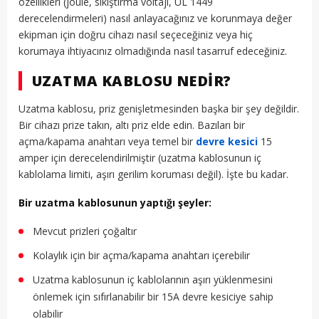
özellikleri (joule, sıkıştırma voltajı, UL 1449
derecelendirmeleri) nasıl anlayacağınız ve korunmaya değer
ekipman için doğru cihazı nasıl seçeceğiniz veya hiç
korumaya ihtiyacınız olmadığında nasıl tasarruf edeceğiniz.
UZATMA KABLOSU NEDIR?
Uzatma kablosu, priz genişletmesinden başka bir şey değildir.
Bir cihazı prize takın, altı priz elde edin. Bazıları bir
açma/kapama anahtarı veya temel bir
devre kesici
15
amper için derecelendirilmiştir (uzatma kablosunun iç
kablolama limiti, aşırı gerilim koruması değil). İşte bu kadar.
Bir uzatma kablosunun yaptığı şeyler:
Mevcut prizleri çoğaltır
Kolaylık için bir açma/kapama anahtarı içerebilir
Uzatma kablosunun iç kablolarının aşırı yüklenmesini
önlemek için sıfırlanabilir bir 15A devre kesiciye sahip
olabilir