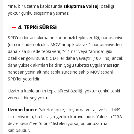
Yine, bir uzatma kablosunda
sıkıştırma voltajı
özelliği
yoktur çünkü sıkıştırma yapmaz.
4. TEPKI SÜRESI
SPD'nin bir ani akıma ne kadar hızlı tepki verdiği, nanosaniye
(ns) cinsinden ölçülür. MOV'lar tipik olarak 1 nanosaniyeden
daha kısa sürede tepki verir; “< 1 ns” veya “anında” gibi
özellikler görürsünüz. GDT'ler daha yavaştır (100+ ns) ancak
daha yüksek akımları kaldırır. Çoğu tüketici uygulaması için,
nanosaniyenin altında tepki süresine sahip MOV tabanlı
SPD'ler yeterlidir.
Uzatma kablolarının tepki süresi özelliği yoktur çünkü tepki
verecek bir şey yoktur.
Uzman İpucu:
Pakette joule, sıkıştırma voltajı ve UL 1449
listeleniyorsa, bu bir aşırı gerilim koruyucudur. Yalnızca “15A
devre kesici” ve “6 priz” listeleniyorsa, bu bir uzatma
kablosudur.