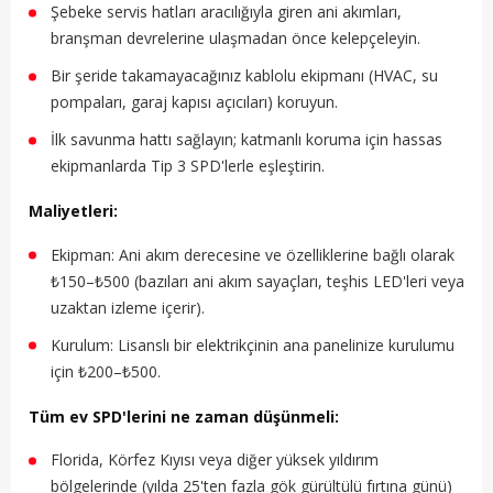
Şebeke servis hatları aracılığıyla giren ani akımları,
branşman devrelerine ulaşmadan önce kelepçeleyin.
Bir şeride takamayacağınız kablolu ekipmanı (HVAC, su
pompaları, garaj kapısı açıcıları) koruyun.
İlk savunma hattı sağlayın; katmanlı koruma için hassas
ekipmanlarda Tip 3 SPD'lerle eşleştirin.
Maliyetleri:
Ekipman: Ani akım derecesine ve özelliklerine bağlı olarak
₺150–₺500 (bazıları ani akım sayaçları, teşhis LED'leri veya
uzaktan izleme içerir).
Kurulum: Lisanslı bir elektrikçinin ana panelinize kurulumu
için ₺200–₺500.
Tüm ev SPD'lerini ne zaman düşünmeli:
Florida, Körfez Kıyısı veya diğer yüksek yıldırım
bölgelerinde (yılda 25'ten fazla gök gürültülü fırtına günü)