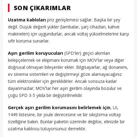
SON ÇIKARIMLAR
Uzatma kabloları
priz genişlemesi sağlar. Başka bir şey
değil. Düşük değerli yükler (lambalar, şarj cihazları, kahve
makineleri) için uygundurlar, ancak voltaj yükselmelerine karşı
sıfır koruma sunarlar.
Aşırı gerilim koruyucuları
(SPD'ler) geçici akımları
kelepçelemek ve ekipmanı korumak için MOV'lar veya diğer
doğrusal olmayan bileşenler ekler. Bilgisayarlar, ağ donanımı,
ev sinema sistemleri ve değiştirmeyi göze alamayacağınız
tüm elektronikler için gereklidirler. Ancak sonsuza kadar
dayanmazlar; MOV'lar her aşırı gerilim olayında bozulur ve
çoğu SPD 3-5 yılda bir değiştirilmelidir.
Gerçek aşırı gerilim korumasını belirlemek için
, UL
1449 listesine, bir joule derecesine ve bir sıkıştırma voltajı
özelliğine bakın. Bunlar paketin üzerinde değilse, elinizde bir
uzatma kablosu tutuyorsunuz demektir.