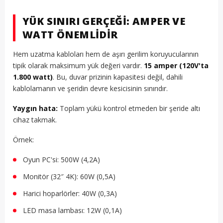
YÜK SINIRI GERÇEĞI: AMPER VE
WATT ÖNEMLIDIR
Hem uzatma kabloları hem de aşırı gerilim koruyucularının
tipik olarak maksimum yük değeri vardır.
15 amper (120V'ta
1.800 watt)
. Bu, duvar prizinin kapasitesi değil, dahili
kablolamanın ve şeridin devre kesicisinin sınırıdır.
Yaygın hata:
Toplam yükü kontrol etmeden bir şeride altı
cihaz takmak.
Örnek:
Oyun PC'si: 500W (4,2A)
Monitör (32″ 4K): 60W (0,5A)
Harici hoparlörler: 40W (0,3A)
LED masa lambası: 12W (0,1A)