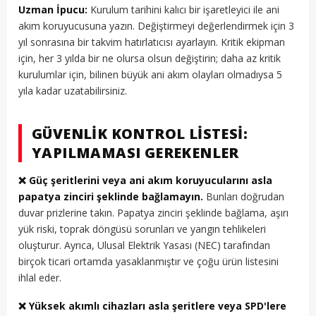
Uzman İpucu:
Kurulum tarihini kalıcı bir işaretleyici ile ani
akım koruyucusuna yazın. Değiştirmeyi değerlendirmek için 3
yıl sonrasına bir takvim hatırlatıcısı ayarlayın. Kritik ekipman
için, her 3 yılda bir ne olursa olsun değiştirin; daha az kritik
kurulumlar için, bilinen büyük ani akım olayları olmadıysa 5
yıla kadar uzatabilirsiniz.
GÜVENLIK KONTROL LISTESI:
YAPILMAMASI GEREKENLER
❌ Güç şeritlerini veya ani akım koruyucularını asla
papatya zinciri şeklinde bağlamayın.
Bunları doğrudan
duvar prizlerine takın. Papatya zinciri şeklinde bağlama, aşırı
yük riski, toprak döngüsü sorunları ve yangın tehlikeleri
oluşturur. Ayrıca, Ulusal Elektrik Yasası (NEC) tarafından
birçok ticari ortamda yasaklanmıştır ve çoğu ürün listesini
ihlal eder.
❌ Yüksek akımlı cihazları asla şeritlere veya SPD'lere