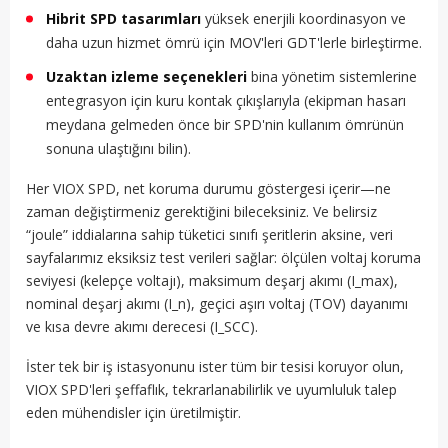
Hibrit SPD tasarımları
yüksek enerjili koordinasyon ve
daha uzun hizmet ömrü için MOV'leri GDT'lerle birleştirme.
Uzaktan izleme seçenekleri
bina yönetim sistemlerine
entegrasyon için kuru kontak çıkışlarıyla (ekipman hasarı
meydana gelmeden önce bir SPD'nin kullanım ömrünün
sonuna ulaştığını bilin).
Her VIOX SPD, net koruma durumu göstergesi içerir—ne
zaman değiştirmeniz gerektiğini bileceksiniz. Ve belirsiz
“joule” iddialarına sahip tüketici sınıfı şeritlerin aksine, veri
sayfalarımız eksiksiz test verileri sağlar: ölçülen voltaj koruma
seviyesi (kelepçe voltajı), maksimum deşarj akımı (I_max),
nominal deşarj akımı (I_n), geçici aşırı voltaj (TOV) dayanımı
ve kısa devre akımı derecesi (I_SCC).
İster tek bir iş istasyonunu ister tüm bir tesisi koruyor olun,
VIOX SPD'leri şeffaflık, tekrarlanabilirlik ve uyumluluk talep
eden mühendisler için üretilmiştir.