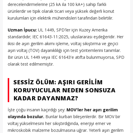
derecelendirmelerine (25 kA ila 100 kA+) sahip farklı
ürünlerdir ve tipik olarak ticari veya yüksek değerli konut
kurulumları için elektrik mühendisleri tarafından belirtilir.
Uzman İpucu:
UL 1449, SPD'ler için Kuzey Amerika
standardıdır; IEC 61643-11:2025, uluslararası eşdeğeridir. Her
ikisi de aşırı gerilim akımı işleme, voltaj sıkıştırma ve geçici
aşırı voltaj (TOV) dayanıklılığı için test yöntemlerini tanımlar.
Bir ürün UL 1449 veya IEC 61643'e atıfta bulunmuyorsa, SPD
olarak test edilmemiştir.
SESSIZ ÖLÜM: AŞIRI GERILIM
KORUYUCULAR NEDEN SONSUZA
KADAR DAYANMAZ?
İşte çoğu insanın kaçırdığı şey:
MOV'ler her aşırı gerilim
olayında bozulur.
Bunlar kurban bileşenlerdir. Bir MOV bir
voltaj yükselmesini her sıkıştırdığında, enerjiyi emer ve
mikroskobik malzeme bozulmasına uğrar. Yeterli aşırı gerilim