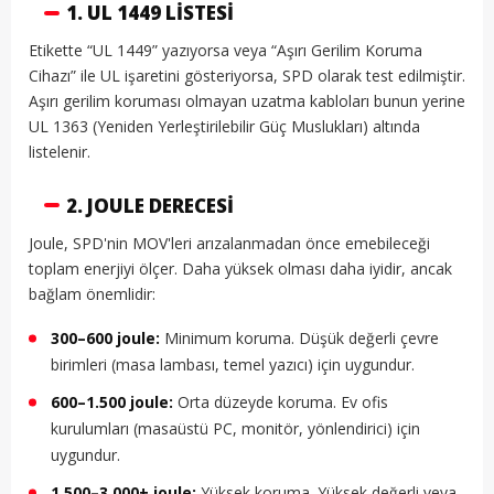
1. UL 1449 LISTESI
Etikette “UL 1449” yazıyorsa veya “Aşırı Gerilim Koruma
Cihazı” ile UL işaretini gösteriyorsa, SPD olarak test edilmiştir.
Aşırı gerilim koruması olmayan uzatma kabloları bunun yerine
UL 1363 (Yeniden Yerleştirilebilir Güç Muslukları) altında
listelenir.
2. JOULE DERECESI
Joule, SPD'nin MOV'leri arızalanmadan önce emebileceği
toplam enerjiyi ölçer. Daha yüksek olması daha iyidir, ancak
bağlam önemlidir:
300–600 joule:
Minimum koruma. Düşük değerli çevre
birimleri (masa lambası, temel yazıcı) için uygundur.
600–1.500 joule:
Orta düzeyde koruma. Ev ofis
kurulumları (masaüstü PC, monitör, yönlendirici) için
uygundur.
1.500–3.000+ joule:
Yüksek koruma. Yüksek değerli veya