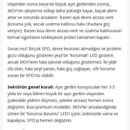
olayından sonra (veya bir büyük aşırı gerilimden sonra),
MOV'nin sıkıştırma voltajı daha yükseğe kayar, kaçak akımı
artar ve sonunda arızalanır. Bazen açık devre arızası verir
(koruma yok, ancak uzatma kablosu hala cihazlara güç
veriyor). Bazen kısa devre arızası verir ve uzatma kablosunun
termal sigortasını tetikleyerek prizleri tamamen kapatır.
Sorun mu? Birçok SPD, devre kesicinin atmadığını ve prizlerin
gücü olduğunu gösteren yeşil bir “korumalı” LED gösterir,
ancak MOV'lerin hala işlevsel olduğunu göstermez. İki yıldır
ölü olan, hala yeşil yanan, hala güç sağlayan, sıfır koruma
sunan bir SPD'niz olabilir.
Sektörün genel kuralı:
Aşırı gerilim koruyucuları her 3-5
yılda bir veya bilinen büyük bir aşırı gerilim olayından
(yakındaki yıldırım düşmesi, şebeke arızası) hemen sonra
değiştirin. Bazı premium modeller, MOV'ler arızalandığında
sönen bir “koruma durumu” LED'i içerir; ünitenizde varsa ve
kapalıysa, SPD'yi hemen değiştirin.