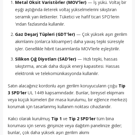
Metal Oksit Varistörler (MOV'ler)
— İş yükü. Voltaj bir
eşiği aştığında ileterek voltaj yükselmelerini sıkıştıran
seramik yarı iletkenler. Tüketici ve hafif ticari SPD'lerin
'ından fazlasında kullanılır.
Gaz Deşarj Tüpleri (GDT'ler)
— Çok yüksek aşırı gerilim
akımlarını (onlarca kiloamper) daha yavaş tepki süresiyle
işler. Genellikle hibrit tasarımlarda MOV'lerle eşleştirilir.
Silikon Çığ Diyotları (SAD'ler)
— Hızlı tepki, hassas
sıkıştırma, ancak daha düşük enerji kapasitesi. Hassas
elektronik ve telekomünikasyonda kullanılır.
Satın alacağınız kordonlu aşırı gerilim koruyucuların çoğu
Tip
3 SPD'ler
UL 1449 kapsamındadır. Bunlar, bireysel ekipmanı
veya küçük kümeleri (bir masa kurulumu, bir eğlence merkezi)
korumak için tasarlanmış kullanım noktası cihazlarıdır.
Kalıcı olarak kurulmuş
Tip 1
ve
Tip 2 SPD'ler
tüm bina
koruması için servis girişinize veya dağıtım panelinize gider;
bunlar, çok daha yüksek aşırı gerilim akımı