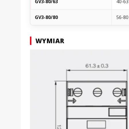
GV3-80/63
40-63
GV3-80/80
56-80
WYMIAR