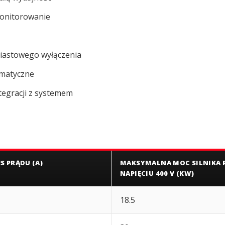
monitorowanie
miastowego wyłączenia
omatyczne
tegracji z systemem
S PRĄDU (A)
MAKSYMALNA MOC SILNIKA 
NAPIĘCIU 400 V (KW)
18.5