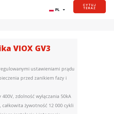
CYTUJ
TERAZ
PL
ika VIOX GV3
 regulowanymi ustawieniami prądu
ieczenia przed zanikiem fazy i
y 400V, zdolność wyłączania 50kA
, całkowita żywotność 12 000 cykli