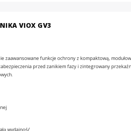
NIKA VIOX GV3
sobie zaawansowane funkcje ochrony z kompaktową, modułow
abezpieczenia przed zanikiem fazy i zintegrowany przekaźnik
owych.
nej
ałą wydajność