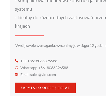
- Kompaktowa, modułowa konstrukcja ułatwiaj
systemu
- Idealny do różnorodnych zastosowań prze
krajach
Wyślij swoje wymagania, wycenimy je w ciągu 12 godzin
TEL:+8618066396588
Whatsapp:+8618066396588
Email:
sales@viox.com
ZAPYTAJ O OFERTĘ TERAZ