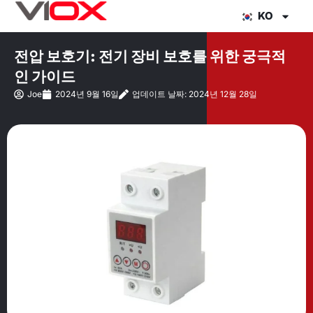
콘
KO
텐
츠
전압 보호기: 전기 장비 보호를 위한 궁극적
로
인 가이드
건
Joe
2024년 9월 16일
업데이트 날짜: 2024년 12월 28일
너
뛰
기