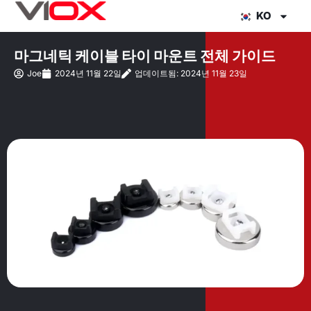
콘
KO
텐
츠
마그네틱 케이블 타이 마운트 전체 가이드
로
Joe
2024년 11월 22일
업데이트됨: 2024년 11월 23일
건
너
뛰
기