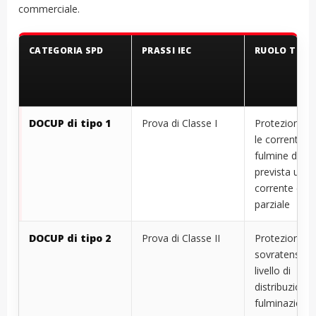
commerciale.
CATEGORIA SPD
PRASSI IEC
RUOLO TIPIC
DOCUP di tipo 1
Prova di Classe I
Protezione c
le correnti di
fulmine dove
prevista una
corrente di f
parziale
DOCUP di tipo 2
Prova di Classe II
Protezione da
sovratensioni
livello di
distribuzione
fulminazioni 