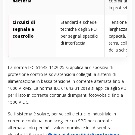
batteria
coordinamen
la protezion
Circuiti di
Standard e schede
Tensione ope
segnale e
tecniche degli SPD
larghezza di 
controllo
per segnali specifici
capacità, me
di interfaccia
terra, colle
della scherm
La norma IEC 61643-11:2025 si applica ai dispositivi di
protezione contro le sovratensioni collegati a sistemi di
alimentazione in bassa tensione in corrente alternata fino a
1000 V RMS. La norma IEC 61643-31:2018 si applica agli SPD
per il lato in corrente continua di impianti fotovoltaici fino a
1500 V DC.
Se il sistema è solare, per veicoli elettrici o industriale in
corrente continua, non scegliere un SPD per corrente
alternata solo perché il valore nominale in kA sembra
elevato. Utilizzare la
Guida ai dispositivi di protezione