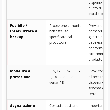
disponibile ne
punto di
installazione
Fusibile /
Protezione a monte
Previene
interruttore di
richiesta, se
comportament
backup
specificata dal
guasto non si
produttore
deve essere
conforme all
istruzioni del
produttore
Modalità di
L-N, L-PE, N-PE, L-
Deve corrisp
protezione
L, DC+/DC-, DC-
all'architettur
verso-PE
sistema e al
sistema di m
terra
Segnalazione
Contatto ausiliario
Importante p