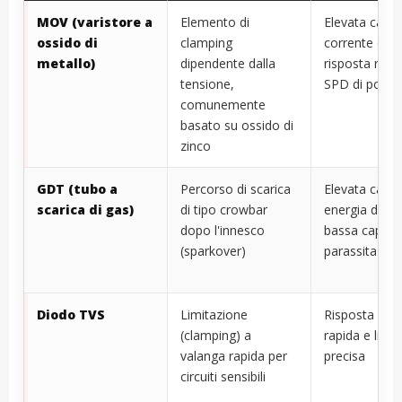
MOV (varistore a
Elemento di
Elevata capac
ossido di
clamping
corrente di p
metallo)
dipendente dalla
risposta rapi
tensione,
SPD di poten
comunemente
basato su ossido di
zinco
GDT (tubo a
Percorso di scarica
Elevata capac
scarica di gas)
di tipo crowbar
energia di pi
dopo l'innesco
bassa capaci
(sparkover)
parassita
Diodo TVS
Limitazione
Risposta mol
(clamping) a
rapida e limi
valanga rapida per
precisa
circuiti sensibili