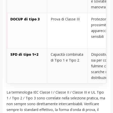
e sovratensio
manovra
DOCUP di tipo 3
Prova di Classe III
Protezione fi
prossimità di
apparecchiat
sensibili
SPD di tipo 1+2
Capacità combinata
Dispositivo t
di Tipo 1 e Tipo 2
sia per corren
fulmine che p
scariche di
distribuzione
La terminologia IEC Classe I / Classe II / Classe III e UL Tipo
1 / Tipo 2 / Tipo 3 sono correlate nella selezione pratica, ma
non sempre sono direttamente intercambiabili. Verificare
sempre lo standard effettivo, la forma d'onda di prova, il