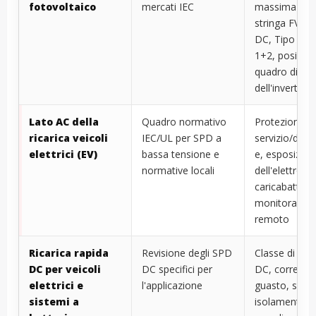
fotovoltaico
mercati IEC
massima dell
stringa FV, po
DC, Tipo 1/2
1+2, posizion
quadro di par
dell'inverter
Lato AC della
Quadro normativo
Protezione di
ricarica veicoli
IEC/UL per SPD a
servizio/distr
elettrici (EV)
bassa tensione e
e, esposizion
normative locali
dell'elettroni
caricabatterie
monitoraggi
remoto
Ricarica rapida
Revisione degli SPD
Classe di ten
DC per veicoli
DC specifici per
DC, corrente 
elettrici e
l'applicazione
guasto, siste
sistemi a
isolamento,