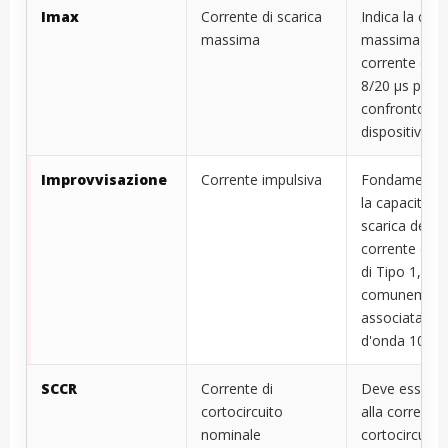
Imax
Corrente di scarica
Indica la capa
massima
massima di
corrente di s
8/20 µs per il
confronto co
dispositivi di
Improvvisazione
Corrente impulsiva
Fondamental
la capacità di
scarica della
corrente di f
di Tipo 1,
comunement
associata all
d'onda 10/35
SCCR
Corrente di
Deve essere 
cortocircuito
alla corrente 
nominale
cortocircuito