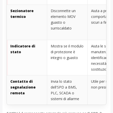
Sezionatore
Disconnette un
Aiuta a preve
termico
elemento MOV
comportamen
guasto o
sicuri a fine v
surriscaldato
Indicatore di
Mostra se il modulo
Aiuta le squa
stato
di protezione è
manutenzion
integro o guasto
identificare la
necessità di
sostituzione
Contatto di
Invia lo stato
Utile per siti c
segnalazione
dell'SPD a BMS,
non presidiati
remota
PLC, SCADA o
sistemi di allarme