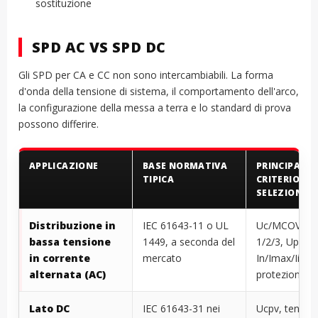
sostituzione
SPD AC VS SPD DC
Gli SPD per CA e CC non sono intercambiabili. La forma
d'onda della tensione di sistema, il comportamento dell'arco,
la configurazione della messa a terra e lo standard di prova
possono differire.
APPLICAZIONE
BASE NORMATIVA
PRINCIPALE
TIPICA
CRITERIO DI
SELEZIONE
Distribuzione in
IEC 61643-11 o UL
Uc/MCOV, Ti
bassa tensione
1449, a seconda del
1/2/3, Up/VP
in corrente
mercato
In/Imax/Iimp
alternata (AC)
protezione di
Lato DC
IEC 61643-31 nei
Ucpv, tensio