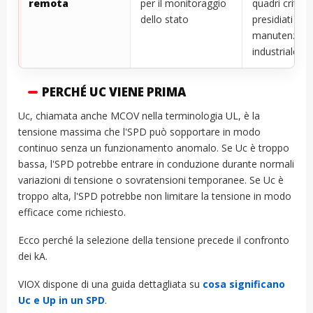
remota
per il monitoraggio
quadri critici,
dello stato
presidiati e
manutenzion
industriale
PERCHÉ UC VIENE PRIMA
Uc, chiamata anche MCOV nella terminologia UL, è la
tensione massima che l'SPD può sopportare in modo
continuo senza un funzionamento anomalo. Se Uc è troppo
bassa, l'SPD potrebbe entrare in conduzione durante normali
variazioni di tensione o sovratensioni temporanee. Se Uc è
troppo alta, l'SPD potrebbe non limitare la tensione in modo
efficace come richiesto.
Ecco perché la selezione della tensione precede il confronto
dei kA.
VIOX dispone di una guida dettagliata su
cosa significano
Uc e Up in un SPD
.