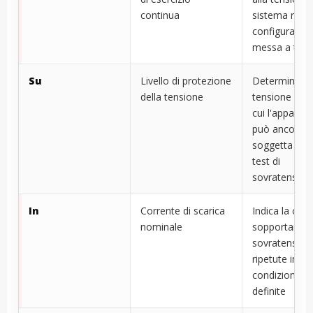
continua
sistema reale
configurazion
messa a terr
Su
Livello di protezione
Determina la
della tensione
tensione resi
cui l'apparec
può ancora e
soggetta dur
test di
sovratension
In
Corrente di scarica
Indica la capa
nominale
sopportare
sovratensioni
ripetute in
condizioni di
definite