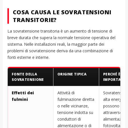
COSA CAUSA LE SOVRATENSIONI
TRANSITORIE?
La sovratensione transitoria è un aumento di tensione di
breve durata che supera la normale tensione operativa del
sistema. Nelle installazioni reali, la maggior parte dei
problemi di sovratensione deriva da una combinazione di
fonti esterne e interne.
FONTE DELLA
ORIGINE TIPICA
PERCHÉ È
SOVRATENSIONE
IMPORTANT
Effetti dei
Attività di
Sovratension
fulmini
fulminazione diretta
alta energia
o nelle vicinanze,
possono pen
tensione indotta su
attraverso lin
conduttori di
alimentazion
alimentazione o di
fotovoltaiche,