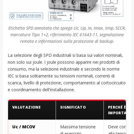
Etichetta SPD annotata che spiega Uc, Up, In, Imax, Iimp, SCCR,
marcatura Tipo 1+2, riferimento IEC 61643-11, segnalazione
remota e informazioni sulla protezione di backup.
La selezione degli SPD industriali si basa sui valori nominali,
non solo sui joule. I joule possono apparire nei prodotti di
consumo, ma la selezione industriale e secondo le norme
IEC si basa solitamente su tensioni nominali, correnti di
scarica, livello di protezione, comportamento al cortocircuito
e coordinamento dell'installazione.
VALUTAZIONE
SIGNIFICATO
PERCHÉ È
IMPORTANT
Uc / MCOV
Massima tensione
Deve corrisp
di esercizio
alla tensione 