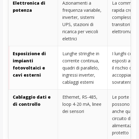
Elettronica di
Azionamenti a
La commutaz
potenza
frequenza variabile,
rapida crea
inverter, sistemi
complessi st
UPS, stazioni di
transitori ed
ricarica per veicoli
elettromagnet
elettrici
Esposizione di
Lunghe stringhe in
I lunghi condu
impianti
corrente continua,
esposti aum
fotovoltaici e
quadri di parallelo,
il rischio di
cavi esterni
ingressi inverter,
accoppiament
cablaggi esterni
sovratensioni
Cablaggio dati e
Ethernet, RS-485,
Le porte di s
di controllo
loop 4-20 mA, linee
possono guas
dei sensori
anche quando
circuito di
alimentazion
protetto