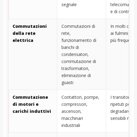
segnale
telecomunica
e di controllo
Commutazioni
Commutazioni di
In molti casi i
della rete
rete,
ai fulmini dir
elettrica
funzionamento di
più frequenti
banchi di
condensatori,
commutazione di
trasformatori,
eliminazione di
guasti
Commutazione
Contattori, pompe,
I transitori in
di motori e
compressori,
ripetuti poss
carichi induttivi
ascensori,
degradare i co
macchinari
sensibili nel
industriali