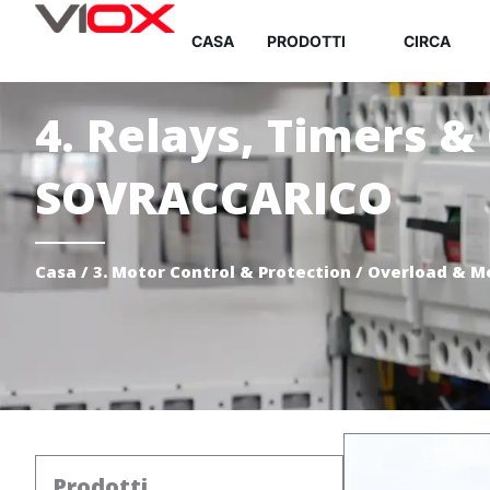
Vai
CASA
PRODOTTI
CIRCA
al
contenuto
4. Relays, Timers &
SOVRACCARICO
Casa
/
3. Motor Control & Protection
/
Overload & M
Prodotti