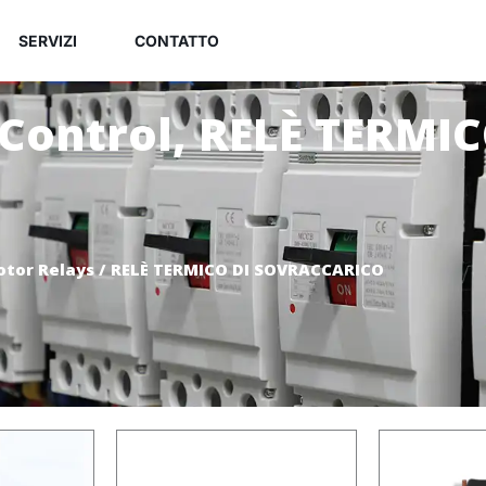
SERVIZI
CONTATTO
 Control
,
RELÈ TERMIC
otor Relays
/ RELÈ TERMICO DI SOVRACCARICO