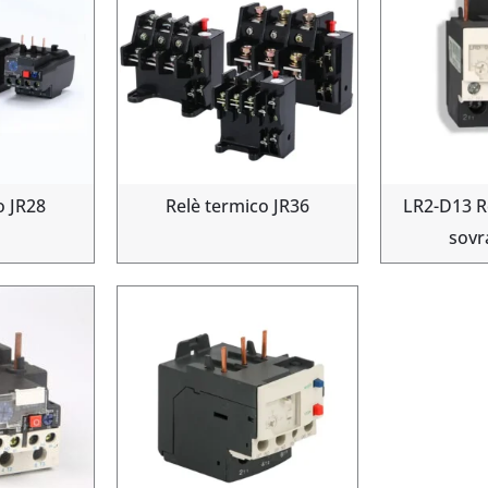
o JR28
Relè termico JR36
LR2-D13 R
sovr