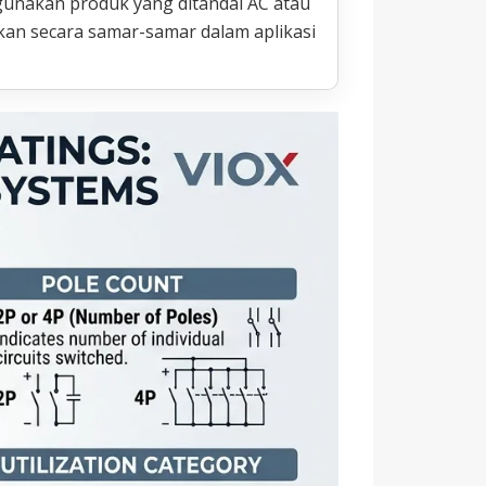
nakan produk yang ditandai AC atau
skan secara samar-samar dalam aplikasi