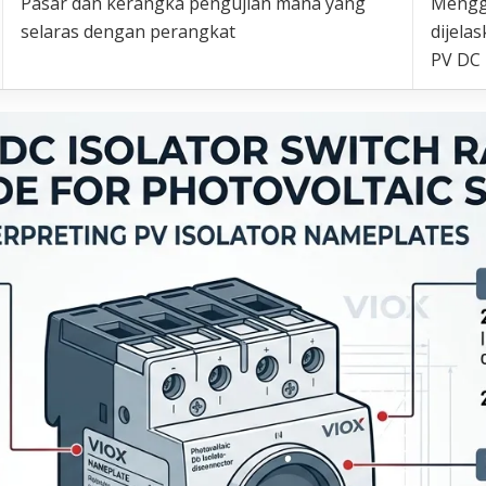
Pasar dan kerangka pengujian mana yang
Menggu
selaras dengan perangkat
dijela
PV DC