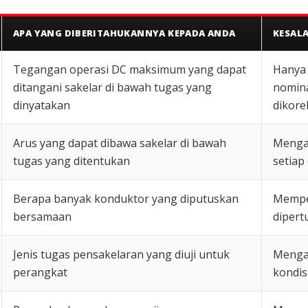
APA YANG DIBERITAHUKANNYA KEPADA ANDA
KESAL
Tegangan operasi DC maksimum yang dapat
Hanya
ditangani sakelar di bawah tugas yang
nomina
dinyatakan
dikore
Arus yang dapat dibawa sakelar di bawah
Mengas
tugas yang ditentukan
setiap
Berapa banyak konduktor yang diputuskan
Memper
bersamaan
dipert
Jenis tugas pensakelaran yang diuji untuk
Mengab
perangkat
kondis