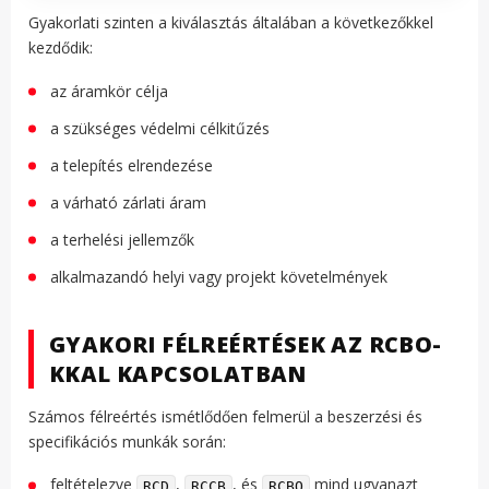
Gyakorlati szinten a kiválasztás általában a következőkkel
kezdődik:
az áramkör célja
a szükséges védelmi célkitűzés
a telepítés elrendezése
a várható zárlati áram
a terhelési jellemzők
alkalmazandó helyi vagy projekt követelmények
GYAKORI FÉLREÉRTÉSEK AZ RCBO-
KKAL KAPCSOLATBAN
Számos félreértés ismétlődően felmerül a beszerzési és
specifikációs munkák során:
feltételezve
,
, és
mind ugyanazt
RCD
RCCB
RCBO