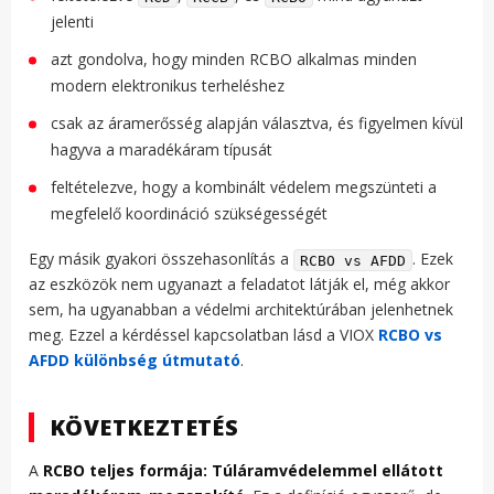
jelenti
azt gondolva, hogy minden RCBO alkalmas minden
modern elektronikus terheléshez
csak az áramerősség alapján választva, és figyelmen kívül
hagyva a maradékáram típusát
feltételezve, hogy a kombinált védelem megszünteti a
megfelelő koordináció szükségességét
Egy másik gyakori összehasonlítás a
. Ezek
RCBO vs AFDD
az eszközök nem ugyanazt a feladatot látják el, még akkor
sem, ha ugyanabban a védelmi architektúrában jelenhetnek
meg. Ezzel a kérdéssel kapcsolatban lásd a VIOX
RCBO vs
AFDD különbség útmutató
.
KÖVETKEZTETÉS
A
RCBO teljes formája: Túláramvédelemmel ellátott