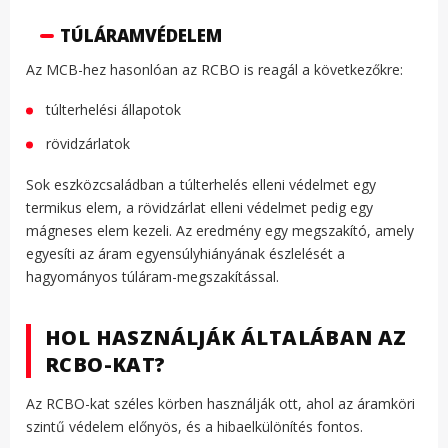
TÚLÁRAMVÉDELEM
Az MCB-hez hasonlóan az RCBO is reagál a következőkre:
túlterhelési állapotok
rövidzárlatok
Sok eszközcsaládban a túlterhelés elleni védelmet egy
termikus elem, a rövidzárlat elleni védelmet pedig egy
mágneses elem kezeli. Az eredmény egy megszakító, amely
egyesíti az áram egyensúlyhiányának észlelését a
hagyományos túláram-megszakítással.
HOL HASZNÁLJÁK ÁLTALÁBAN AZ
RCBO-KAT?
Az RCBO-kat széles körben használják ott, ahol az áramköri
szintű védelem előnyös, és a hibaelkülönítés fontos.