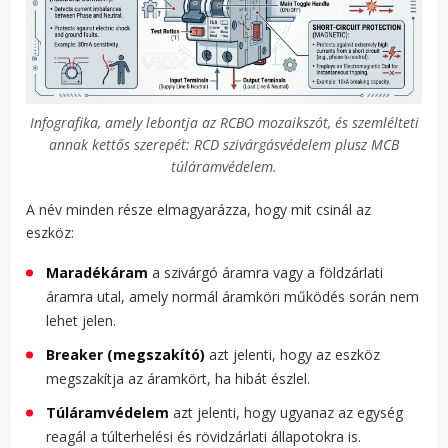
Infografika, amely lebontja az RCBO mozaikszót, és szemlélteti
annak kettős szerepét: RCD szivárgásvédelem plusz MCB
túláramvédelem.
A név minden része elmagyarázza, hogy mit csinál az
eszköz:
Maradékáram
a szivárgó áramra vagy a földzárlati
áramra utal, amely normál áramköri működés során nem
lehet jelen.
Breaker (megszakító)
azt jelenti, hogy az eszköz
megszakítja az áramkört, ha hibát észlel.
Túláramvédelem
azt jelenti, hogy ugyanaz az egység
reagál a túlterhelési és rövidzárlati állapotokra is.