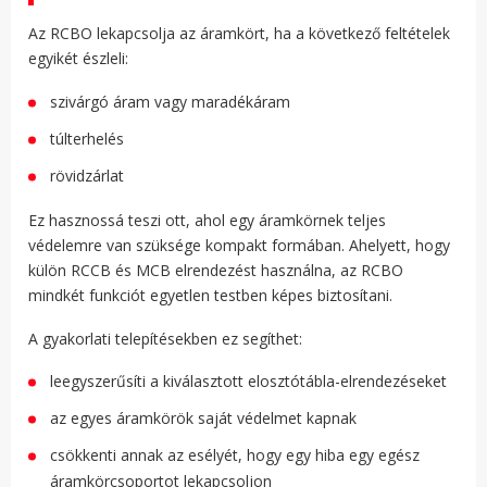
Az RCBO lekapcsolja az áramkört, ha a következő feltételek
egyikét észleli:
szivárgó áram vagy maradékáram
túlterhelés
rövidzárlat
Ez hasznossá teszi ott, ahol egy áramkörnek teljes
védelemre van szüksége kompakt formában. Ahelyett, hogy
külön RCCB és MCB elrendezést használna, az RCBO
mindkét funkciót egyetlen testben képes biztosítani.
A gyakorlati telepítésekben ez segíthet:
leegyszerűsíti a kiválasztott elosztótábla-elrendezéseket
az egyes áramkörök saját védelmet kapnak
csökkenti annak az esélyét, hogy egy hiba egy egész
áramkörcsoportot lekapcsoljon