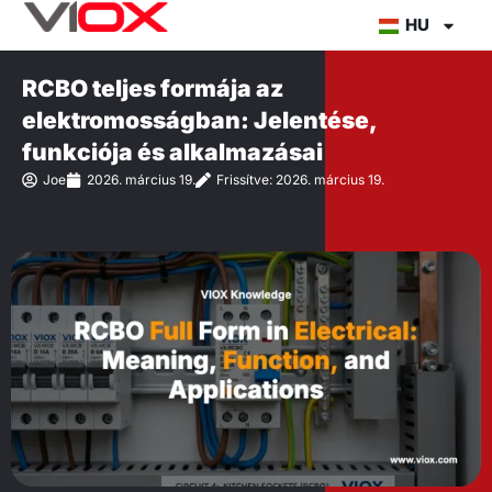
Ugrás
HU
a
tartalomra
RCBO teljes formája az
elektromosságban: Jelentése,
funkciója és alkalmazásai
Joe
2026. március 19.
Frissítve: 2026. március 19.