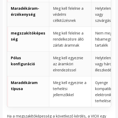
Maradékáram-
Meg kell felelnie a
Helytelen ár
érzékenység
védelmi
vagy
célkitűzésnek
szivárgásvéd
megszakítóképes
Meg kell felelnie a
Nem megfele
ség
rendelkezésre álló
hibamegszakí
zárlati áramnak
tartalék
Pólus
Meg kell egyeznie
Helytelen egy
konfiguráció
az áramköri
vagy háromfá
elrendezéssel
illeszkedés
Maradékáram
Meg kell egyeznie a
Gyenge
típusa
terhelési
kompatibilitá
jellemzőkkel
elektronikus
terhelésekkel
Ha a megszakítóképesség a következő kérdés, a VIOX egy