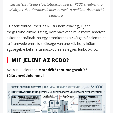
Egy kisfeszültségű elosztótáblába szerelt RCBO megbízható
szivárgás- és túláramvédelmet biztosít a dedikált áramkörök
számára.
Ez azért fontos, mert az RCBO nem csak egy újabb
megszakító címke. Ez egy kompakt védelmi eszköz, amelyet
akkor használnak, ha egy áramkörnek szivárgásvédelemre és
túláramvédelemre is szüksége van anélkül, hogy külön
egységekre kellene támaszkodnia az egyes funkciókhoz.
MIT JELENT AZ RCBO?
Az RCBO jelentése
Maradékáram-megszakító
túláramvédelemmel
.