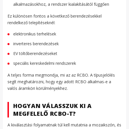
alkalmazásokhoz, a rendszer kialakításától függően
Ez különösen fontos a következő berendezésekkel
rendelkező telepítéseknél:
elektronikus terhelések
inverteres berendezések
EV töltőberendezéseket
speciális kereskedelmi rendszerek
A teljes forma megmondja, mi az az RCBO. A típusjelölés
segít meghatározni, hogy egy adott RCBO alkalmas-e a
valós áramköri körülményekhez.
HOGYAN VÁLASSZUK KI A
MEGFELELŐ RCBO-T?
A kiválasztási folyamatnak túl kell mutatnia a mozaikszón, és