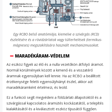
Egy RCBO belső anatómiája, kiemelve a szivárgás (RCD)
észlelésére és a rövidzárlatok vagy túlterhelések (termikus-
mágneses) megszakítására használt mechanizmusokat.
MARADÉKÁRAM-VÉDELEM
Az eszköz figyeli az élő és a nulla vezetőkön átfolyó áramot.
Normál körülmények között a kimenő és a visszatérő
áramnak egyensúlyban kell lennie. Ha az RCBO a beállított
érzékenysége feletti egyensúlyhiányt észlel, akkor azt
maradékáramként értelmezi, és leold.
Ez a funkció segít megvédeni a földzárlati állapotoktól és a
szivárgással kapcsolatos áramütés kockázatától, a telepítés
kialakításától és a kiválasztott eszköz típusától függően.