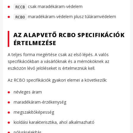
csak maradékáram-védelem
RCCB
maradékáram-védelem plusz túláramvédelem
RCBO
AZ ALAPVETŐ RCBO SPECIFIKÁCIÓK
ÉRTELMEZÉSE
A teljes forma megértése csak az első lépés. A valós
specifikációkban a vásárlóknak és a mérnököknek az
eszközön lévő jelöléseket is értelmezniük kell.
Az RCBO specifikációk gyakori elemei a következők:
névleges áram
maradékáram-érzékenység
megszakítóképesség
kioldási karakterisztika, ahol alkalmazható
póluskialakítás