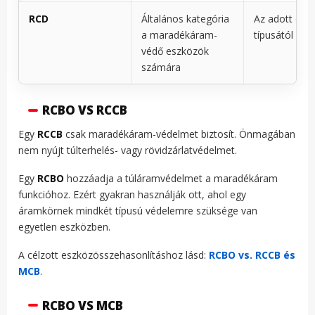
RCD
Általános kategória
Az adott esz
a maradékáram-
típusától füg
védő eszközök
számára
RCBO VS RCCB
Egy
RCCB
csak maradékáram-védelmet biztosít. Önmagában
nem nyújt túlterhelés- vagy rövidzárlatvédelmet.
Egy
RCBO
hozzáadja a túláramvédelmet a maradékáram
funkcióhoz. Ezért gyakran használják ott, ahol egy
áramkörnek mindkét típusú védelemre szüksége van
egyetlen eszközben.
A célzott eszközösszehasonlításhoz lásd:
RCBO vs. RCCB és
MCB
.
RCBO VS MCB