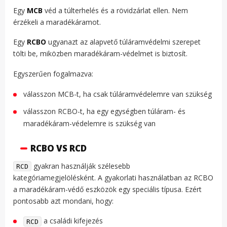
Egy
MCB
véd a túlterhelés és a rövidzárlat ellen. Nem
érzékeli a maradékáramot.
Egy
RCBO
ugyanazt az alapvető túláramvédelmi szerepet
tölti be, miközben maradékáram-védelmet is biztosít.
Egyszerűen fogalmazva:
válasszon MCB-t, ha csak túláramvédelemre van szükség
válasszon RCBO-t, ha egy egységben túláram- és
maradékáram-védelemre is szükség van
RCBO VS RCD
gyakran használják szélesebb
RCD
kategóriamegjelölésként. A gyakorlati használatban az RCBO
a maradékáram-védő eszközök egy speciális típusa. Ezért
pontosabb azt mondani, hogy:
a családi kifejezés
RCD