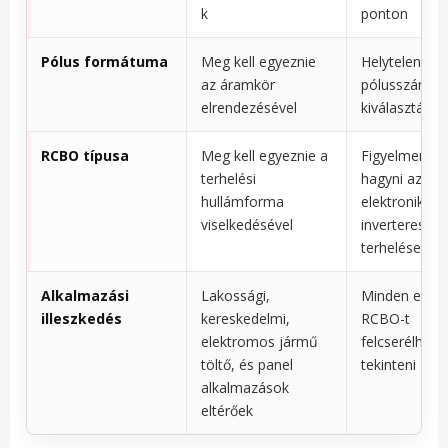
k
ponton
Pólus formátuma
Meg kell egyeznie
Helytelen
az áramkör
pólusszám
elrendezésével
kiválasztása
RCBO típusa
Meg kell egyeznie a
Figyelmen kív
terhelési
hagyni az
hullámforma
elektronikus 
viselkedésével
inverteres
terheléseket
Alkalmazási
Lakossági,
Minden egye
illeszkedés
kereskedelmi,
RCBO-t
elektromos jármű
felcserélhető
töltő, és panel
tekinteni
alkalmazások
eltérőek