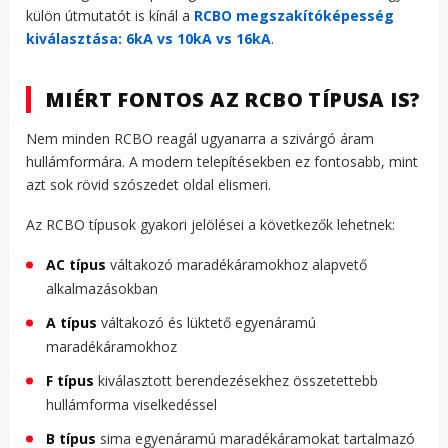
külön útmutatót is kínál a
RCBO megszakítóképesség
kiválasztása: 6kA vs 10kA vs 16kA
.
MIÉRT FONTOS AZ RCBO TÍPUSA IS?
Nem minden RCBO reagál ugyanarra a szivárgó áram
hullámformára. A modern telepítésekben ez fontosabb, mint
azt sok rövid szószedet oldal elismeri.
Az RCBO típusok gyakori jelölései a következők lehetnek:
AC típus
váltakozó maradékáramokhoz alapvető
alkalmazásokban
A típus
váltakozó és lüktető egyenáramú
maradékáramokhoz
F típus
kiválasztott berendezésekhez összetettebb
hullámforma viselkedéssel
B típus
sima egyenáramú maradékáramokat tartalmazó