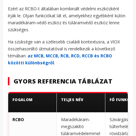
Ezért az RCBO-t általában kombinált védelmi eszközként
írják le. Olyan funkciókat lát el, amelyekhez egyébként külön
maradékáram-védő eszköz és túláramvédő eszköz lenne
szükséges.
Ha szüksége van a szélesebb családi kontextusra, a VIOX
összehasonlító útmutatóval is rendelkezik a következő
témában:
az MCB, MCCB, RCB, RCD, RCCB és RCBO
közötti különbségről
.
GYORS REFERENCIA TÁBLÁZAT
FOGALOM
TELJES NÉV
FŐ FUNKCIÓ
RCBO
Maradékáram-
Szivárgás,
megszakító
túlterhelés és
túláramvédelemmel
rövidzárlat el