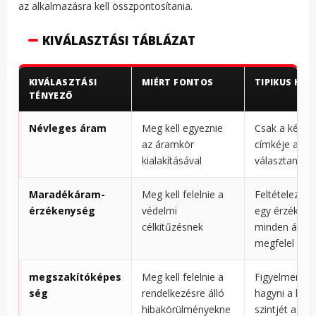
az alkalmazásra kell összpontosítania.
KIVÁLASZTÁSI TÁBLÁZAT
KIVÁLASZTÁSI
MIÉRT FONTOS
TIPIKUS HIB
TÉNYEZŐ
Névleges áram
Meg kell egyeznie
Csak a készü
az áramkör
címkéje alap
kialakításával
választani
Maradékáram-
Meg kell felelnie a
Feltételezni,
érzékenység
védelmi
egy érzékeny
célkitűzésnek
minden áram
megfelel
megszakítóképes
Meg kell felelnie a
Figyelmen kív
ség
rendelkezésre álló
hagyni a hiba
hibakörülményekne
szintjét a tele