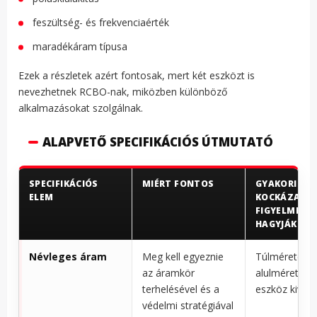
feszültség- és frekvenciaérték
maradékáram típusa
Ezek a részletek azért fontosak, mert két eszközt is
nevezhetnek RCBO-nak, miközben különböző
alkalmazásokat szolgálnak.
ALAPVETŐ SPECIFIKÁCIÓS ÚTMUTATÓ
SPECIFIKÁCIÓS
MIÉRT FONTOS
GYAKORI
ELEM
KOCKÁZAT, 
FIGYELMEN K
HAGYJÁK
Névleges áram
Meg kell egyeznie
Túlméretezet
az áramkör
alulméreteze
terhelésével és a
eszköz kivála
védelmi stratégiával