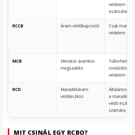
védelem egye
eszközben
RCCB
Áram-védőkapcsoló
Csak maradé
védelem
MCB
Miniatűr áramkör-
Túlterhelés é
megszakító
rövidzárlat el
védelem
RCD
Maradékáram-
Általános kat
védőeszköz
a maradékár
védő eszköz
számára
MIT CSINÁL EGY RCBO?