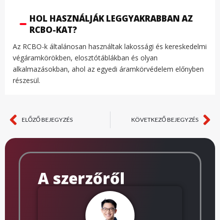
HOL HASZNÁLJÁK LEGGYAKRABBAN AZ
RCBO-KAT?
Az RCBO-k általánosan használtak lakossági és kereskedelmi
végáramkörökben, elosztótáblákban és olyan
alkalmazásokban, ahol az egyedi áramkörvédelem előnyben
részesül.
ELŐZŐ BEJEGYZÉS
KÖVETKEZŐ BEJEGYZÉS
Előző
Kö
A szerzőről