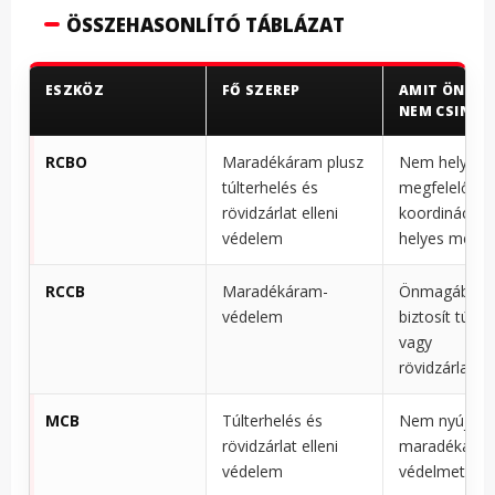
ÖSSZEHASONLÍTÓ TÁBLÁZAT
ESZKÖZ
FŐ SZEREP
AMIT ÖNMA
NEM CSINÁL
RCBO
Maradékáram plusz
Nem helyettes
túlterhelés és
megfelelő
rövidzárlat elleni
koordinációt 
védelem
helyes méret
RCCB
Maradékáram-
Önmagában 
védelem
biztosít túlte
vagy
rövidzárlatv
MCB
Túlterhelés és
Nem nyújt
rövidzárlat elleni
maradékára
védelem
védelmet