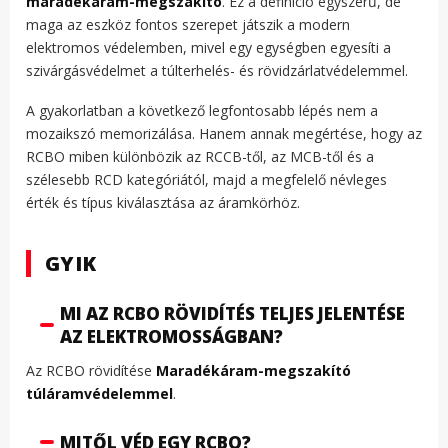
maradékáram-megszakító
. Ez a definíció egyszerű, de
maga az eszköz fontos szerepet játszik a modern
elektromos védelemben, mivel egy egységben egyesíti a
szivárgásvédelmet a túlterhelés- és rövidzárlatvédelemmel.
A gyakorlatban a következő legfontosabb lépés nem a
mozaikszó memorizálása. Hanem annak megértése, hogy az
RCBO miben különbözik az RCCB-től, az MCB-től és a
szélesebb RCD kategóriától, majd a megfelelő névleges
érték és típus kiválasztása az áramkörhöz.
GYIK
MI AZ RCBO RÖVIDÍTÉS TELJES JELENTÉSE
AZ ELEKTROMOSSÁGBAN?
Az RCBO rövidítése
Maradékáram-megszakító
túláramvédelemmel
.
MITŐL VÉD EGY RCBO?