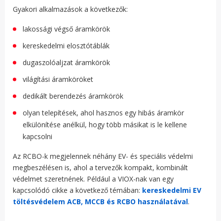
Gyakori alkalmazások a következők:
lakossági végső áramkörök
kereskedelmi elosztótáblák
dugaszolóaljzat áramkörök
világítási áramköröket
dedikált berendezés áramkörök
olyan telepítések, ahol hasznos egy hibás áramkör
elkülönítése anélkül, hogy több másikat is le kellene
kapcsolni
Az RCBO-k megjelennek néhány EV- és speciális védelmi
megbeszélésen is, ahol a tervezők kompakt, kombinált
védelmet szeretnének. Például a VIOX-nak van egy
kapcsolódó cikke a következő témában:
kereskedelmi EV
töltésvédelem ACB, MCCB és RCBO használatával
.