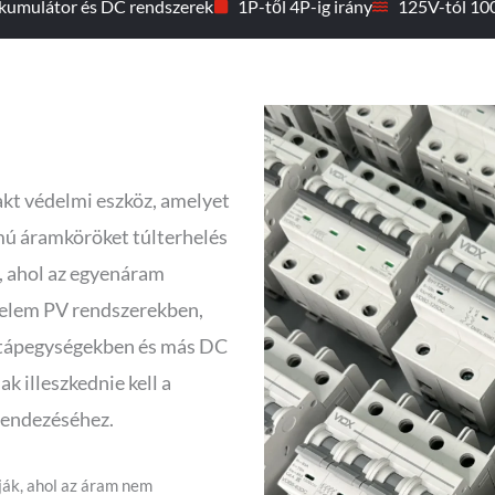
kumulátor és DC rendszerek
1P-től 4P-ig irány
125V-tól 10
kt védelmi eszköz, amelyet
mú áramköröket túlterhelés
k, ahol az egyenáram
pelem PV rendszerekben,
 tápegységekben és más DC
k illeszkednie kell a
rendezéséhez.
ák, ahol az áram nem