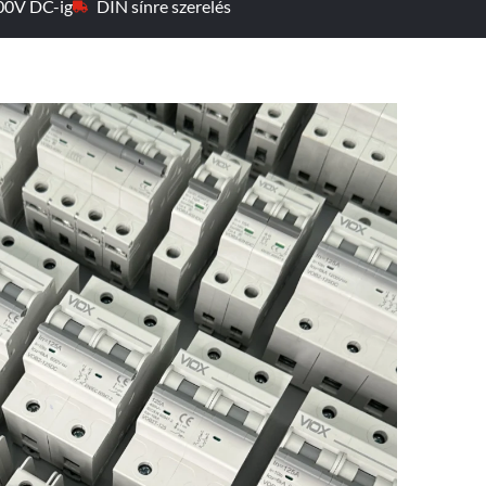
00V DC-ig
DIN sínre szerelés