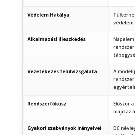
Védelem Hatálya
Túlterhel
védelem
Alkalmazási illeszkedés
Napelem 
rendszere
tápegysé
Vezetékezés felülvizsgálata
A modellj
rendszer
egyértel
Rendszerfókusz
Először a
majd az á
Gyakori szabványok irányelvei
DC névle