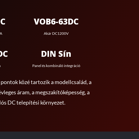
DC
VOB6-63DC
kA
Akár DC1200V
DC
DIN Sín
m
Panel és kombináló integráció
i pontok közé tartozik a modellcsalád, a
évleges áram, a megszakítóképesség, a
lós DC telepítési környezet.