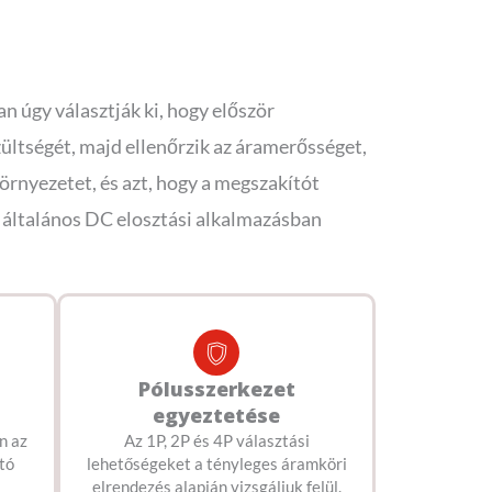
 úgy választják ki, hogy először
ültségét, majd ellenőrzik az áramerősséget,
környezetet, és azt, hogy a megszakítót
általános DC elosztási alkalmazásban
Pólusszerkezet
egyeztetése
n az
Az 1P, 2P és 4P választási
tó
lehetőségeket a tényleges áramköri
elrendezés alapján vizsgáljuk felül.