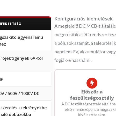
Konfigurációs kiemelések
LEFEDETTSÉG
A megfelelő DC MCB-t általában
megerősítik a DC rendszer fesz
gszakító egyenáramú
a pólusok számát, a telepítési 
hez
napelem PV, akkumulátor vagy 
projektigények 6A-tól
fogják-e használni.
4P
Először a
0V / 500V / 1000V DC
feszültségosztály
A DC feszültségosztály általába
e szerelés szekrényekbe
első ellenőrzőpont a megszakí
náló dobozokba
kiválasztásakor.