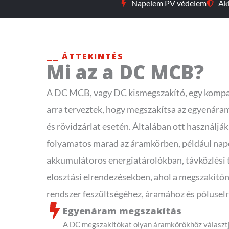
Napelem PV védelem
Ak
⎯⎯ ÁTTEKINTÉS
Mi az a DC MCB?
A DC MCB, vagy DC kismegszakító, egy kompa
arra terveztek, hogy megszakítsa az egyenára
és rövidzárlat esetén. Általában ott használjá
folyamatos marad az áramkörben, például na
akkumulátoros energiatárolókban, távközlési
elosztási elrendezésekben, ahol a megszakítóna
rendszer feszültségéhez, áramához és pólusel
Egyenáram megszakítás
A DC megszakítókat olyan áramkörökhöz választj