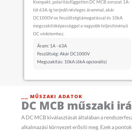
Kompakt, polaritásfüggetlen DC MCB sorozat 1A-
tól 63A-ig terjedő névleges árammal, akár
DC1000V-os feszültségtámogatással és 10kA
megszakítóképességgel a nagyobb teljesítményű
DC védelemhez.
Áram: 1A - 63A
Feszültség: Akár DC1000V
Megszakítás: 10kA (6kA opcionális)
⎯⎯ MŰSZAKI ADATOK
DC MCB műszaki ir
A DC MCB kiválasztását általában a rendszerfeszül
alkalmazási környezet erősíti meg. Ezek a ponto