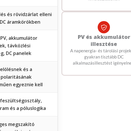
és és rövidzárlat elleni
 DC áramkörökben
PV és akkumulátor
PV, akkumulátor
illesztése
k, távközlési
A napenergia- és tárolási proje
g, DC panelek
gyakran tisztább DC
alkalmazásillesztést igényeln
elölésnek és a
 polaritásának
műen egyeznie kell
 feszültségosztály,
ram és a póluslogika
ges megszakító