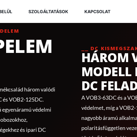
BELÜL
SZOLGÁLTATÁSOK
KAPCSOLAT
ÉDELEM
PELEM
⎯⎯ DC KISMEGSZA
HÁROM 
MODELL
DC FELA
mékcsalád három valódi
A VOB3-63DC és a VOB
C és VOB2-125DC.
védelmet, míg a VOB2-1
mú egyenáramú védelmi
nagyobb áramú alkalm
dobozokhoz,
polaritásfüggetlen veze
égekhez és ipari DC