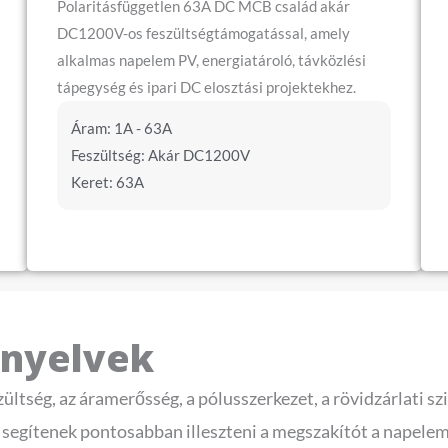
Polaritásfüggetlen 63A DC MCB család akár
DC1200V-os feszültségtámogatással, amely
alkalmas napelem PV, energiatároló, távközlési
tápegység és ipari DC elosztási projektekhez.
Áram: 1A - 63A
Feszültség: Akár DC1200V
Keret: 63A
ányelvek
tség, az áramerősség, a pólusszerkezet, a rövidzárlati szin
k segítenek pontosabban illeszteni a megszakítót a napele