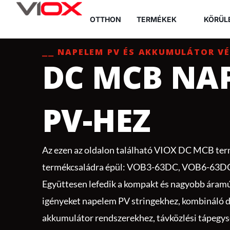
Ugrás
OTTHON
TERMÉKEK
KÖRÜL
a
tartalomra
⎯⎯ NAPELEM PV ÉS AKKUMULÁTOR V
DC MCB NA
PV-HEZ
Az ezen az oldalon található VIOX DC MCB ter
termékcsaládra épül: VOB3-63DC, VOB6-63D
Együttesen lefedik a kompakt és nagyobb ára
igényeket napelem PV stringekhez, kombináló 
akkumulátor rendszerekhez, távközlési tápegys