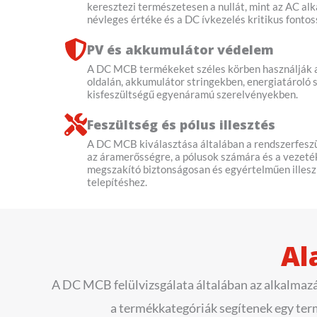
keresztezi természetesen a nullát, mint az AC al
névleges értéke és a DC ívkezelés kritikus fontos
PV és akkumulátor védelem
A DC MCB termékeket széles körben használják 
oldalán, akkumulátor stringekben, energiatároló
kisfeszültségű egyenáramú szerelvényekben.
Feszültség és pólus illesztés
A DC MCB kiválasztása általában a rendszerfeszü
az áramerősségre, a pólusok számára és a vezeté
megszakító biztonságosan és egyértelműen illesz
telepítéshez.
Al
A DC MCB felülvizsgálata általában az alkalmazási
a termékkategóriák segítenek egy ter