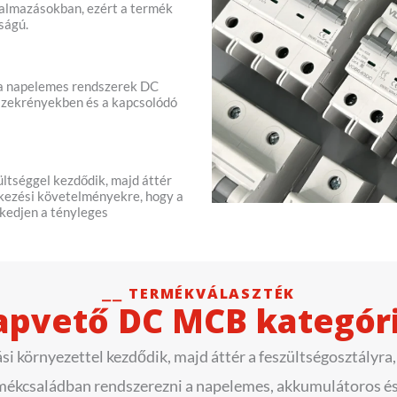
kalmazásokban, ezért a termék
ságú.
a napelemes rendszerek DC
 szekrényekben és a kapcsolódó
ltséggel kezdődik, majd áttér
kezési követelményekre, hogy a
kedjen a tényleges
⎯⎯ TERMÉKVÁLASZTÉK
apvető DC MCB kategór
 környezettel kezdődik, majd áttér a feszültségosztályra, 
mékcsaládban rendszerezni a napelemes, akkumulátoros és