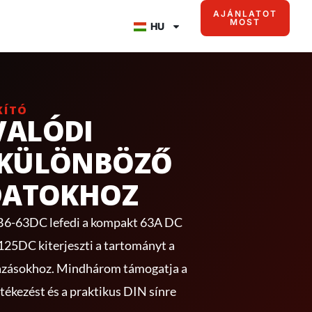
AJÁNLATOT
MOST
HU
KÍTÓ
VALÓDI
 KÜLÖNBÖZŐ
DATOKHOZ
6-63DC lefedi a kompakt 63A DC
25DC kiterjeszti a tartományt a
azásokhoz. Mindhárom támogatja a
tékezést és a praktikus DIN sínre