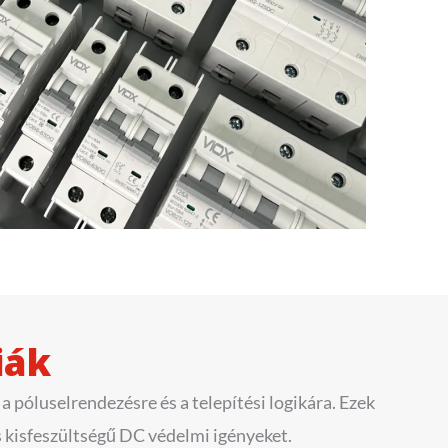
iák
a póluselrendezésre és a telepítési logikára. Ezek
 kisfeszültségű DC védelmi igényeket.