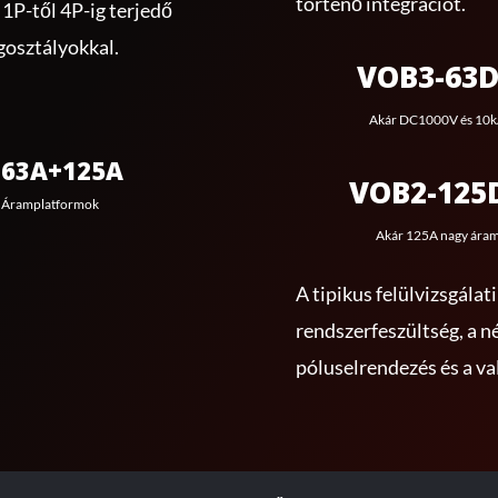
történő integrációt.
 1P-től 4P-ig terjedő
gosztályokkal.
VOB3-63
Akár DC1000V és 10
63A+125A
VOB2-125
Áramplatformok
Akár 125A nagy ára
A tipikus felülvizsgálat
rendszerfeszültség, a n
póluselrendezés és a va