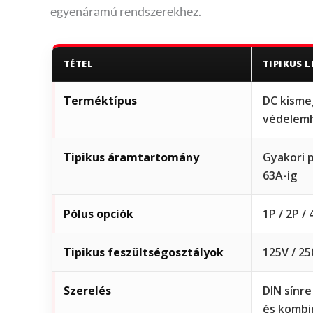
egyenáramú rendszerekhez.
TÉTEL
TIPIKUS 
Terméktípus
DC kisme
védelem
Tipikus áramtartomány
Gyakori 
63A-ig
Pólus opciók
1P / 2P / 
Tipikus feszültségosztályok
125V / 25
Szerelés
DIN sínr
és kombi