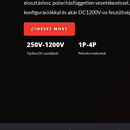
elosztáshoz, polaritásfüggetlen vezetékezéssel,
konfigurációkkal és akár DC1200V-os feszültsé
IDÉZET MOST
250V-1200V
1P-4P
Tipikus DC osztályok
Pólusformátumok