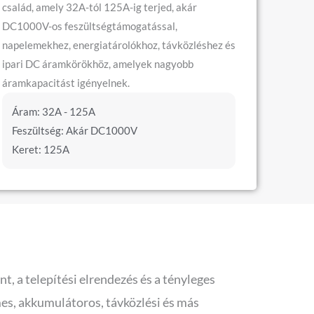
család, amely 32A-tól 125A-ig terjed, akár
DC1000V-os feszültségtámogatással,
napelemekhez, energiatárolókhoz, távközléshez és
ipari DC áramkörökhöz, amelyek nagyobb
áramkapacitást igényelnek.
Áram: 32A - 125A
Feszültség: Akár DC1000V
Keret: 125A
t, a telepítési elrendezés és a tényleges
mes, akkumulátoros, távközlési és más