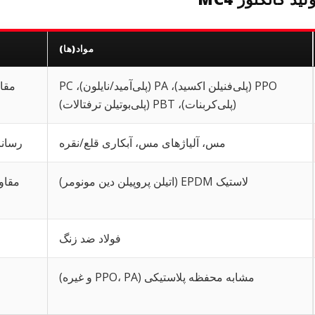
مواد(ها)
PPO (پلی‌فنیلن اکسید)، PA (پلی‌آمید/نایلون)، PC
مقا
(پلی‌کربنات)، PBT (پلی‌بوتیلن ترفتالات)
مس، آلیاژهای مس، آبکاری قلع/نقره
رسانا
لاستیک EPDM (اتیلن پروپیلن دین مونومر)
مقاو
فولاد ضد زنگ
مشابه محفظه پلاستیکی (PPO، PA و غیره)