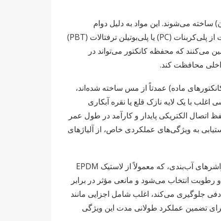
 ترموپلاستیک‌های با کارایی بالا مانند PPO (پلی‌فنیلن اکسید) یا PA (پلی‌آمید/نایلون) ساخته می‌شوند. این مواد به دلیل دوام
استثنایی، مقاومت در برابر اشعه ماوراء بنفش (UV) و خواص ضد شعله انتخاب می‌شوند. در برخی موارد، تولیدکنندگان ممکن است از پلی‌کربنات (PC) یا پلی‌بوتیلن ترفتالات (PBT)
ن می‌کنند که محفظه کانکتور می‌تواند در
اخلی محافظت کند.
 و سوکت‌ها (در کانکتورهای ماده) عمدتاً از مس ساخته شده‌اند،
اغلب با یک لایه نازک قلع یا نقره آبکاری
فظ اتصال الکتریکی پایدار و کارآمد در طول عمر
ابی به ویژگی‌های عملکردی خاص، از آلیاژهای
اطمینان از اتصال ضد آب و ضد گرد و غبار برای قابلیت اطمینان کانکتورهای MC4 بسیار مهم است. این امر از طریق استفاده از واشرهای آب‌بندی، که معمولاً از لاستیک EPDM
وازدگی، اشعه ماوراء بنفش و رطوبت انتخاب می‌شود و مانعی مؤثر در برابر
صادفی جلوگیری می‌کند، اغلب شامل اجزایی مانند
ل برای تضمین عملکرد طولانی مدت این ویژگی