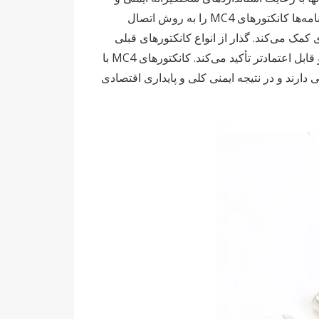
عملکرد، مانند استانداردهای تعیین شده توسط قانون ملی برق (NEC) و آزمایشگاه‌های بیمه (UL)، بیشتر تقویت می‌شود. این گواهینامه‌ها کانکتورهای MC4 را به روش اتصال
مک می‌کند. گذار از انواع کانکتورهای قبلی
مانند MC3 که در سال ۲۰۱۶ متوقف شد، بر تکامل مداوم در صنعت خورشیدی به سمت فناوری‌های اتصال قوی‌تر، کاربرپسندتر و قابل اعتمادتر تأکید می‌کند. کانکتورهای MC4 با
رند و در نتیجه ایمنی کلی و پایداری اقتصادی