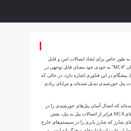
کانکتورهای الکتریکی تک کنتاکت به طور خاص برای ایجاد اتصالات امن و قابل
اعتماد بین پنل‌های خورشیدی و همچنین بین پنل‌ها و سایر اجزای حیاتی مانند اینورترها و کنترل‌کننده‌های شارژ طراحی شده‌اند. عنوان "MC4" به خودی خود معنای قابل توجهی در
 Multi-Contact (که اکنون با نام Stäubli Electrical Connectors فعالیت می‌کند)، پیشگام در این فناوری اشاره دارد، در حالی که
ی آنها، کانکتورهای MC4 به استاندارد بالفعل برای اتصالات پنل خورشیدی تبدیل شده‌اند و مزایای زیادی
هندسی شده‌اند که اتصال آسان پنل‌های خورشیدی را در
پیکربندی‌های سری و موازی تسهیل کنند و امکان ایجاد آرایه‌های خورشیدی متناسب با نیازهای خاص انرژی را فراهم کنند. کانکتورهای MC4 فراتر از اتصالات پنل به پنل، نقش
 اینورترهایی که برق DC را به AC تبدیل می‌کنند، کنترل‌کننده‌های شارژ که شارژ باتری را در سیستم‌های خارج
ا با رعایت استانداردهای سختگیرانه ایمنی و