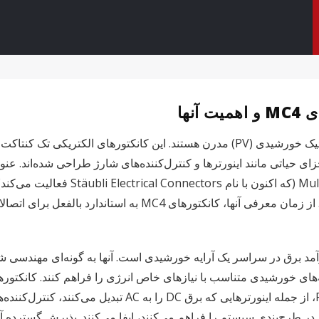
کانکتورهای MC4 سنگ بنای زیرساخت سیستم‌های فتوولتائیک خورشیدی (PV) مدرن هستند. این 
صنعت خورشیدی دارد. "MC" به سازنده اصلی،
"4" نشان دهنده قطر 4 میلی‌متری پین تماس کانکتور است. از زمان معرف
ین جریان مداوم و کارآمد برق در سراسر یک آرایه خورشیدی است. آنها به گونه‌ای م
مهمی در اتصال پنل‌های خورشیدی به سیستم گسترده‌تر PV، از جمله
در طرح‌بندی سیستم را فراهم می‌کنند، ایفا می‌کنند. پذیرش گسترده آنه