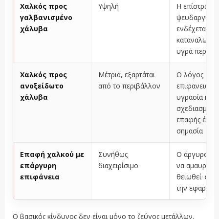
Χαλκός προς
Υψηλή
Η επίστρωση
γαλβανισμένο
ψευδαργύρο
χάλυβα
ενδέχεται να
καταναλωθεί
υγρά περιβά
Χαλκός προς
Μέτρια, εξαρτάται
Ο λόγος
ανοξείδωτο
από το περιβάλλον
επιφανειών, 
χάλυβα
υγρασία και 
σχεδιασμός τ
επαφής έχου
σημασία
Επαφή χαλκού με
Συνήθως
Ο άργυρος μ
επάργυρη
διαχειρίσιμο
να αμαυρωθε
επιφάνεια
θειωθεί· ελέ
την εφαρμογ
Ο βασικός κίνδυνος δεν είναι μόνο το ζεύγος μετάλλων.