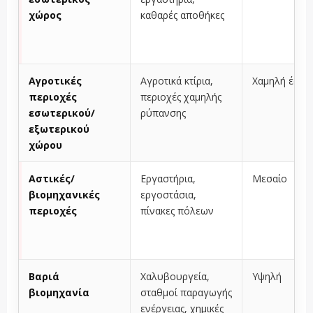
χώρος
καθαρές αποθήκες
Αγροτικές
Αγροτικά κτίρια,
Χαμηλή έως μ
περιοχές
περιοχές χαμηλής
εσωτερικού/
ρύπανσης
εξωτερικού
χώρου
Αστικές/
Εργαστήρια,
Μεσαίο
βιομηχανικές
εργοστάσια,
περιοχές
πίνακες πόλεων
Βαριά
Χαλυβουργεία,
Υψηλή
βιομηχανία
σταθμοί παραγωγής
ενέργειας, χημικές