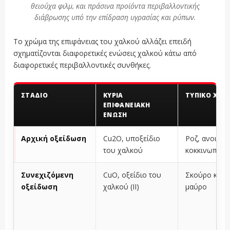
θειούχα φιλμ, και πράσινα προϊόντα περιβαλλοντικής
διάβρωσης υπό την επίδραση υγρασίας και ρύπων.
Το χρώμα της επιφάνειας του χαλκού αλλάζει επειδή
σχηματίζονται διαφορετικές ενώσεις χαλκού κάτω από
διαφορετικές περιβαλλοντικές συνθήκες.
ΣΤΆΔΙΟ
ΚΎΡΙΑ
ΤΥΠΙΚΌ ΧΡΏ
ΕΠΙΦΑΝΕΙΑΚΉ
ΈΝΩΣΗ
Αρχική οξείδωση
Cu2O, υποξείδιο
Ροζ, ανοιχτό
του χαλκού
κοκκινωπό κ
Συνεχιζόμενη
CuO, οξείδιο του
Σκούρο καφέ
οξείδωση
χαλκού (II)
μαύρο