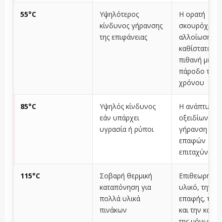
55°C
Υψηλότερος
Η ορατή
κίνδυνος γήρανσης
σκουρόχρωμ
της επιφάνειας
αλλοίωση
καθίσταται π
πιθανή με τη
πάροδο του
χρόνου
85°C
Υψηλός κίνδυνος
Η ανάπτυξη
εάν υπάρχει
οξειδίων και
υγρασία ή ρύποι
γήρανση των
επαφών
επιταχύνοντα
115°C
Σοβαρή θερμική
Επιθεωρήστε
καταπόνηση για
υλικό, την π
πολλά υλικά
επαφής, το φ
πινάκων
και την κατά
της μόνωσης