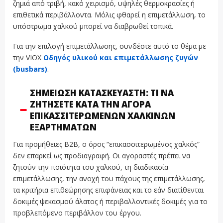
ζημιά από τριβή, κακό χειρισμό, υψηλές θερμοκρασίες ή
επιθετικά περιβάλλοντα. Μόλις φθαρεί η επιμετάλλωση, το
υπόστρωμα χαλκού μπορεί να διαβρωθεί τοπικά.
Για την επιλογή επιμετάλλωσης, συνδέστε αυτό το θέμα με
την VIOX
Οδηγός υλικού και επιμετάλλωσης ζυγών
(busbars)
.
ΣΗΜΕΊΩΣΗ ΚΑΤΑΣΚΕΥΑΣΤΉ: ΤΙ ΝΑ
ΖΗΤΉΣΕΤΕ ΚΑΤΆ ΤΗΝ ΑΓΟΡΆ
ΕΠΙΚΑΣΣΙΤΕΡΩΜΈΝΩΝ ΧΆΛΚΙΝΩΝ
ΕΞΑΡΤΗΜΆΤΩΝ
Για προμήθειες B2B, ο όρος “επικασσιτερωμένος χαλκός”
δεν επαρκεί ως προδιαγραφή. Οι αγοραστές πρέπει να
ζητούν την ποιότητα του χαλκού, τη διαδικασία
επιμετάλλωσης, την ανοχή του πάχους της επιμετάλλωσης,
τα κριτήρια επιθεώρησης επιφάνειας και το εάν διατίθενται
δοκιμές ψεκασμού άλατος ή περιβαλλοντικές δοκιμές για το
προβλεπόμενο περιβάλλον του έργου.