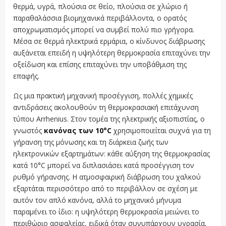
θερμά, υγρά, πλούσια σε θείο, πλούσια σε χλώριο ή
παραθαλάσσια βιομηχανικά περιβάλλοντα, ο ορατός
αποχρωματισμός μπορεί να συμβεί πολύ πιο γρήγορα.
Μέσα σε θερμά ηλεκτρικά ερμάρια, ο κίνδυνος διάβρωσης
αυξάνεται επειδή η υψηλότερη θερμοκρασία επιταχύνει την
οξείδωση και επίσης επιταχύνει την υποβάθμιση της
επαφής.
Ως μια πρακτική μηχανική προσέγγιση, πολλές χημικές
αντιδράσεις ακολουθούν τη θερμοκρασιακή επιτάχυνση
τύπου Arrhenius. Στον τομέα της ηλεκτρικής αξιοπιστίας, ο
γνωστός
κανόνας των 10°C
χρησιμοποιείται συχνά για τη
γήρανση της μόνωσης και τη διάρκεια ζωής των
ηλεκτρονικών εξαρτημάτων: κάθε αύξηση της θερμοκρασίας
κατά 10°C μπορεί να διπλασιάσει κατά προσέγγιση τον
ρυθμό γήρανσης. Η ατμοσφαιρική διάβρωση του χαλκού
εξαρτάται περισσότερο από το περιβάλλον σε σχέση με
αυτόν τον απλό κανόνα, αλλά το μηχανικό μήνυμα
παραμένει το ίδιο: η υψηλότερη θερμοκρασία μειώνει το
περιθώριο ασφαλείας, ειδικά όταν συνυπάρχουν υγρασία,