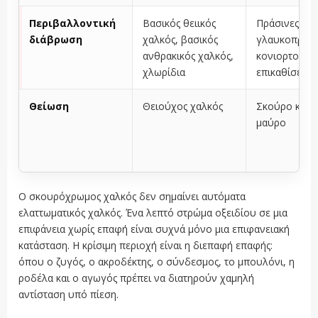
Περιβαλλοντική
Βασικός θειικός
Πράσινες,
διάβρωση
χαλκός, βασικός
γλαυκοπράσι
ανθρακικός χαλκός,
κονιορτοποι
χλωρίδια
επικαθίσεις
Θείωση
Θειούχος χαλκός
Σκούρο καφέ
μαύρο
Ο σκουρόχρωμος χαλκός δεν σημαίνει αυτόματα
ελαττωματικός χαλκός. Ένα λεπτό στρώμα οξειδίου σε μια
επιφάνεια χωρίς επαφή είναι συχνά μόνο μια επιφανειακή
κατάσταση. Η κρίσιμη περιοχή είναι η διεπαφή επαφής:
όπου ο ζυγός, ο ακροδέκτης, ο σύνδεσμος, το μπουλόνι, η
ροδέλα και ο αγωγός πρέπει να διατηρούν χαμηλή
αντίσταση υπό πίεση.