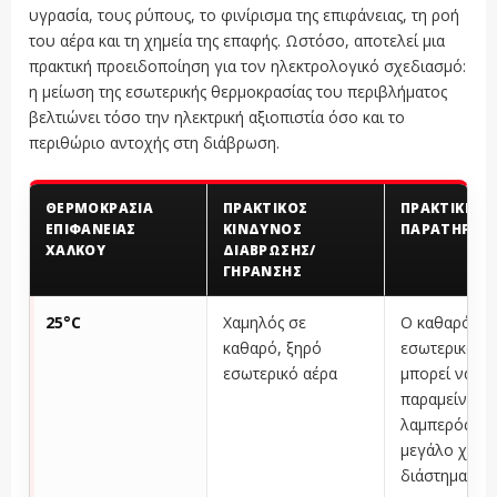
υγρασία, τους ρύπους, το φινίρισμα της επιφάνειας, τη ροή
του αέρα και τη χημεία της επαφής. Ωστόσο, αποτελεί μια
πρακτική προειδοποίηση για τον ηλεκτρολογικό σχεδιασμό:
η μείωση της εσωτερικής θερμοκρασίας του περιβλήματος
βελτιώνει τόσο την ηλεκτρική αξιοπιστία όσο και το
περιθώριο αντοχής στη διάβρωση.
ΘΕΡΜΟΚΡΑΣΊΑ
ΠΡΑΚΤΙΚΌΣ
ΠΡΑΚΤΙΚΉ
ΕΠΙΦΆΝΕΙΑΣ
ΚΊΝΔΥΝΟΣ
ΠΑΡΑΤΉΡΗΣ
ΧΑΛΚΟΎ
ΔΙΆΒΡΩΣΗΣ/
ΓΉΡΑΝΣΗΣ
25°C
Χαμηλός σε
Ο καθαρός
καθαρό, ξηρό
εσωτερικός 
εσωτερικό αέρα
μπορεί να
παραμείνει
λαμπερός για
μεγάλο χρον
διάστημα