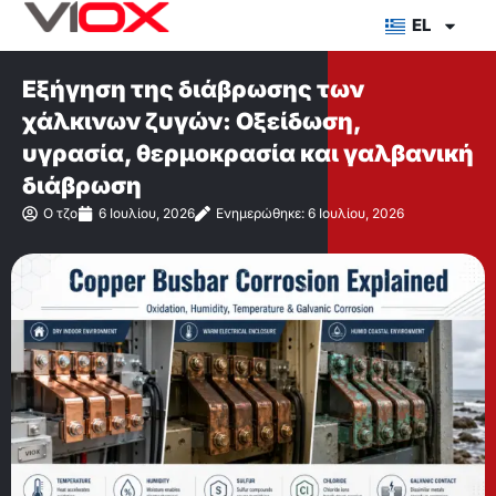
Μετάβαση
EL
στο
περιεχόμενο
Εξήγηση της διάβρωσης των
χάλκινων ζυγών: Οξείδωση,
υγρασία, θερμοκρασία και γαλβανική
διάβρωση
Ο τζο
6 Ιουλίου, 2026
Ενημερώθηκε: 6 Ιουλίου, 2026