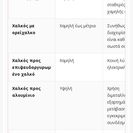
σταθερές συ
χαμηλής αντί
Χαλκός με
Χαμηλή έως μέτρια
Συνήθως
ορείχαλκο
διαχειρίσιμο
είναι καθαρό 
σωστά σφιγ
Χαλκός προς
Χαμηλή
Κοινή λύση
επιψευδαργυρωμ
ηλεκτρικής ε
ένο χαλκό
Χαλκός προς
Υψηλή
Χρήση
αλουμίνιο
διμεταλλικώ
εξαρτημάτων
μετάβασης ή
εγκεκριμένω
συνδέσμων A