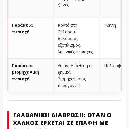
ζώνες
Παράκτια
Κοντά στη
Υψηλή
περιοχή
θάλασσα,
θαλάσσιος
εξοπλισμός,
λιμενικές περιοχές
Παράκτια
Λιμάνι + έκθεση σε
Πολύ υψηλή
βιομηχανική
χημικά/
περιοχή
βιομηχανικούς
παράγοντες
ΓΑΛΒΑΝΙΚΉ ΔΙΆΒΡΩΣΗ: ΌΤΑΝ Ο
ΧΑΛΚΌΣ ΈΡΧΕΤΑΙ ΣΕ ΕΠΑΦΉ ΜΕ