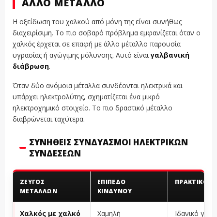
ΆΛΛΟ ΜΈΤΑΛΛΟ
Η οξείδωση του χαλκού από μόνη της είναι συνήθως
διαχειρίσιμη. Το πιο σοβαρό πρόβλημα εμφανίζεται όταν ο
χαλκός έρχεται σε επαφή με άλλο μέταλλο παρουσία
υγρασίας ή αγώγιμης μόλυνσης. Αυτό είναι
γαλβανική
διάβρωση
.
Όταν δύο ανόμοια μέταλλα συνδέονται ηλεκτρικά και
υπάρχει ηλεκτρολύτης, σχηματίζεται ένα μικρό
ηλεκτροχημικό στοιχείο. Το πιο δραστικό μέταλλο
διαβρώνεται ταχύτερα.
ΣΥΝΉΘΕΙΣ ΣΥΝΔΥΑΣΜΟΊ ΗΛΕΚΤΡΙΚΏΝ
ΣΥΝΔΈΣΕΩΝ
ΖΕΎΓΟΣ
ΕΠΊΠΕΔΟ
ΠΡΑΚΤΙΚΌ Σ
ΜΕΤΆΛΛΩΝ
ΚΙΝΔΎΝΟΥ
Χαλκός με χαλκό
Χαμηλή
Ιδανικό για