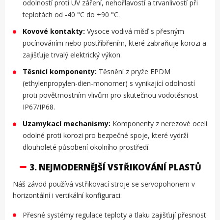
odolností proti UV záření, nehořlavostí a trvanlivostí při
teplotách od -40 °C do +90 °C.
Kovové kontakty:
Vysoce vodivá měď s přesným
pocínováním nebo postříbřením, které zabraňuje korozi a
zajišťuje trvalý elektrický výkon.
Těsnicí komponenty:
Těsnění z pryže EPDM
(ethylenpropylen-dien-monomer) s vynikající odolností
proti povětrnostním vlivům pro skutečnou vodotěsnost
IP67/IP68.
Uzamykací mechanismy:
Komponenty z nerezové oceli
odolné proti korozi pro bezpečné spoje, které vydrží
dlouholeté působení okolního prostředí.
3. NEJMODERNĚJŠÍ VSTŘIKOVÁNÍ PLASTŮ
Náš závod používá vstřikovací stroje se servopohonem v
horizontální i vertikální konfiguraci:
Přesné systémy regulace teploty a tlaku zajišťují přesnost