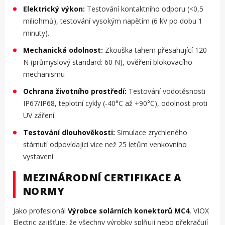
Elektrický výkon:
Testování kontaktního odporu (<0,5
miliohmů), testování vysokým napětím (6 kV po dobu 1
minuty).
Mechanická odolnost:
Zkouška tahem přesahující 120
N (průmyslový standard: 60 N), ověření blokovacího
mechanismu
Ochrana životního prostředí:
Testování vodotěsnosti
IP67/IP68, teplotní cykly (-40°C až +90°C), odolnost proti
UV záření.
Testování dlouhověkosti:
Simulace zrychleného
stárnutí odpovídající více než 25 letům venkovního
vystavení
MEZINÁRODNÍ CERTIFIKACE A
NORMY
Jako profesionál
Výrobce solárních konektorů MC4
, VIOX
Electric zajišťuje, že všechny výrobky splňují nebo překračují