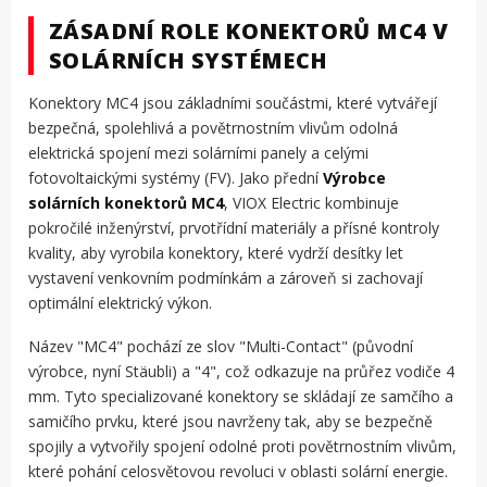
ZÁSADNÍ ROLE KONEKTORŮ MC4 V
SOLÁRNÍCH SYSTÉMECH
Konektory MC4 jsou základními součástmi, které vytvářejí
bezpečná, spolehlivá a povětrnostním vlivům odolná
elektrická spojení mezi solárními panely a celými
fotovoltaickými systémy (FV). Jako přední
Výrobce
solárních konektorů MC4
, VIOX Electric kombinuje
pokročilé inženýrství, prvotřídní materiály a přísné kontroly
kvality, aby vyrobila konektory, které vydrží desítky let
vystavení venkovním podmínkám a zároveň si zachovají
optimální elektrický výkon.
Název "MC4" pochází ze slov "Multi-Contact" (původní
výrobce, nyní Stäubli) a "4", což odkazuje na průřez vodiče 4
mm. Tyto specializované konektory se skládají ze samčího a
samičího prvku, které jsou navrženy tak, aby se bezpečně
spojily a vytvořily spojení odolné proti povětrnostním vlivům,
které pohání celosvětovou revoluci v oblasti solární energie.