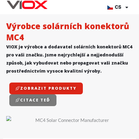
Přejít
CS
na
obsah
Výrobce solárních konektorů
MC4
VIOX je výrobce a dodavatel solárních konektorů MC4
pro vaši značku. Jsme nejrychlejší a nejjednodušší
způsob, jak vybudovat nebo propagovat vaši značku
prostřednictvím vysoce kvalitní výroby.
ZOBRAZIT PRODUKTY
CITACE TEĎ