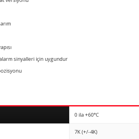
tat versiyonu
sarım
apısı
e alarm sinyalleri için uygundur
pozisyonu
0 ila +60°C
7K (+/-4K)