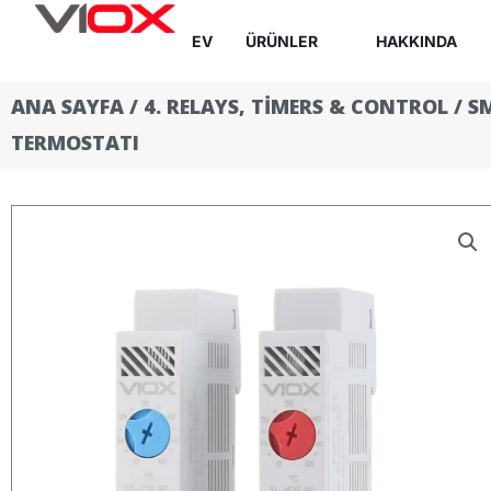
İçeriğe
EV
ÜRÜNLER
HAKKINDA
atla
ANA SAYFA
/
4. RELAYS, TIMERS & CONTROL
/
S
TERMOSTATI