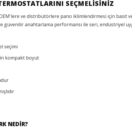
TERMOSTATLARINI SEÇMELISINIZ
EM'lere ve distribütörlere pano iklimlendirmesi için basit v
 güvenilir anahtarlama performansı ile seri, endüstriyel uy
l seçimi
çin kompakt boyut
ndur
ışlıdır
RK NEDIR?