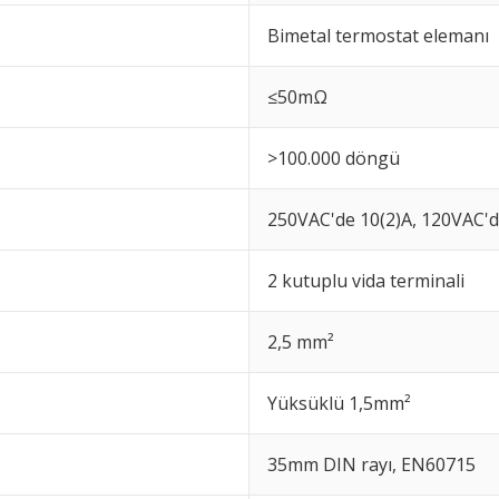
Bimetal termostat elemanı
≤50mΩ
>100.000 döngü
250VAC'de 10(2)A, 120VAC'd
2 kutuplu vida terminali
2,5 mm²
Yüksüklü 1,5mm²
35mm DIN rayı, EN60715