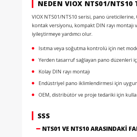
NEDEN VIOX NTS01/NTS10 
VIOX NTS01/NTS10 serisi, pano üreticilerine, O
kontak versiyonu, kompakt DIN rayı montajı ve
iyileştirmeye yardımcı olur.
Isıtma veya soğutma kontrolü için net mode
Yerden tasarruf sağlayan pano düzenleri i
Kolay DIN rayı montajı
Endüstriyel pano iklimlendirmesi için uygu
OEM, distribütör ve proje tedariki için kullan
SSS
NTS01 VE NTS10 ARASINDAKI FA