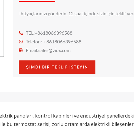
İhtiyaçlarınızı gönderin, 12 saat içinde sizin için teklif ve
TEL:+8618066396588
Telefon: + 8618066396588
Email:
sales@viox.com
ŞIMDI BIR TEKLIF ISTEYIN
trik panoları, kontrol kabinleri ve endüstriyel panellerdeki 
 bu termostat serisi, zorlu ortamlarda elektrikli bileşenler