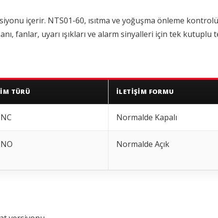
versiyonu içerir. NTS01-60, ısıtma ve yoğuşma önleme kontrolü 
fanlar, uyarı ışıkları ve alarm sinyalleri için tek kutuplu te
ŞIM TÜRÜ
İLETIŞIM FORMU
-NC
Normalde Kapalı
-NO
Normalde Açık