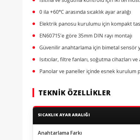
Isıtma ve soğutma kontrolü için iki termos
0 ila +60°C arasında sıcaklık ayar aralığı
Elektrik panosu kurulumu için kompakt ta
EN60715'e göre 35mm DIN rayı montajı
Güvenilir anahtarlama için bimetal sensör y
Isıtıcılar, filtre fanları, soğutma cihazları v
Panolar ve paneller içinde esnek kurulum 
TEKNIK ÖZELLIKLER
SICAKLIK AYAR ARALIĞI
Anahtarlama Farkı