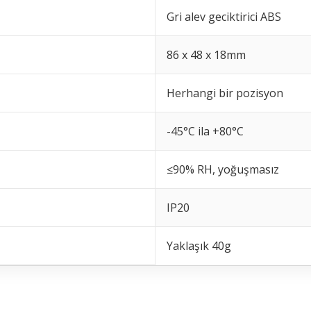
Gri alev geciktirici ABS
86 x 48 x 18mm
Herhangi bir pozisyon
-45°C ila +80°C
≤90% RH, yoğuşmasız
IP20
Yaklaşık 40g