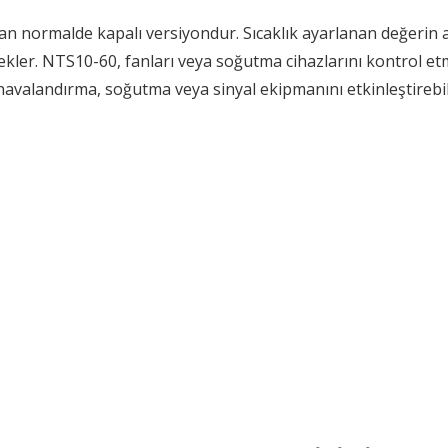
nılan normalde kapalı versiyondur. Sıcaklık ayarlanan değeri
er. NTS10-60, fanları veya soğutma cihazlarını kontrol etm
 havalandırma, soğutma veya sinyal ekipmanını etkinleştirebil