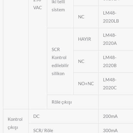
iki telli
VAC
sistem
LM48-
NC
2020LB
LM48-
HAYIR
2020A
SCR
Kontrol
LM48-
NC
edilebilir
2020B
silikon
LM48-
NO+NC
2020C
Röle çıkışı
DC
200mA
Kontrol
çıkışı
SCR/ Röle
300mA