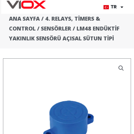
İçeriğe
TR
atla
ANA SAYFA
/
4. RELAYS, TIMERS &
CONTROL
/
SENSÖRLER
/ LM48 ENDÜKTIF
YAKINLIK SENSÖRÜ AÇISAL SÜTUN TIPI