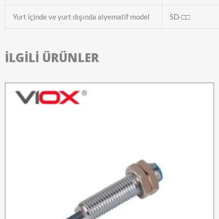
Yurt içinde ve yurt dışında alyematif model
SD-□□
İLGILI ÜRÜNLER