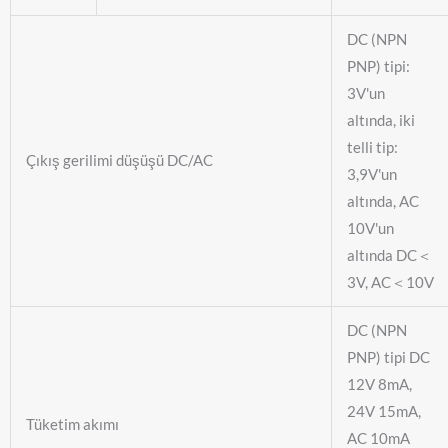
DC (NPN
PNP) tipi:
3V'un
altında, iki
telli tip:
Çıkış gerilimi düşüşü DC/AC
3,9V'un
altında, AC
10V'un
altında DC＜
3V, AC＜10V
DC (NPN
PNP) tipi DC
12V 8mA,
24V 15mA,
Tüketim akımı
AC 10mA