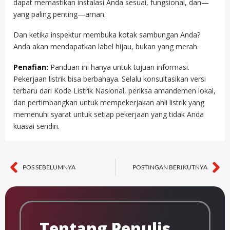
dapat memastikan instalasi Anda sesuai, fungsional, dan—
yang paling penting—aman.
Dan ketika inspektur membuka kotak sambungan Anda?
Anda akan mendapatkan label hijau, bukan yang merah.
Penafian:
Panduan ini hanya untuk tujuan informasi.
Pekerjaan listrik bisa berbahaya. Selalu konsultasikan versi
terbaru dari Kode Listrik Nasional, periksa amandemen lokal,
dan pertimbangkan untuk mempekerjakan ahli listrik yang
memenuhi syarat untuk setiap pekerjaan yang tidak Anda
kuasai sendiri.
POS SEBELUMNYA
POSTINGAN BERIKUTNYA
Sebelumnya
Se
Tentang Penulis