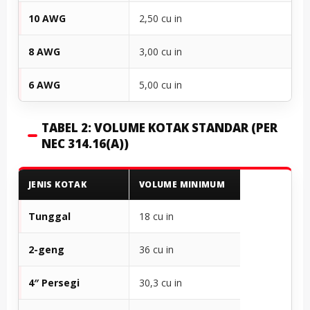
10 AWG
2,50 cu in
8 AWG
3,00 cu in
6 AWG
5,00 cu in
TABEL 2: VOLUME KOTAK STANDAR (PER
NEC 314.16(A))
JENIS KOTAK
VOLUME MINIMUM
Tunggal
18 cu in
2-geng
36 cu in
4″ Persegi
30,3 cu in