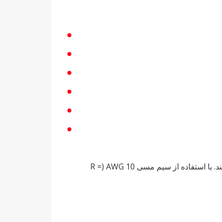
شما یک آرایه 10 کیلوواتی نصب‌شده روی زمین دارید که 120 فوت از اینورتر فاصله دارد و در 400 ولت با جریان 25 آمپر کار می‌کند. با استفاده از سیم مسی 10 AWG (R =