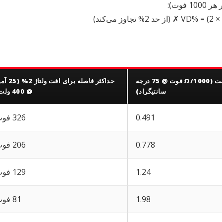
VD% = (2 × 
✗ (از حد 2% تجاوز می‌کند)
مقاومت (Ω/1000 فوت @ 75 درجه
حداکثر فاصله برای افت ولت
سانتیگراد)
@ 400 ولت)
0.491
326 فوت
0.778
206 فوت
1.24
129 فوت
1.98
81 فوت