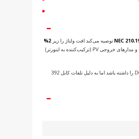
توصیه می‌کند افت ولتاژ را زیر
2%
. صنعت خورشیدی این را به عنوان یک استاندارد طراحی برای مدارهای منبع PV (آرایه به ترکیب‌کننده) و مدارهای خروجی PV (ترکیب‌کننده به اینورتر)
چرا 2%؟ زیرا افت ولتاژ مستقیماً راندمان ردیابی نقطه حداکثر توان (MPPT) را کاهش می‌دهد. اگر اینورتر شما انتظار 400 ولت DC را داشته باشد اما به دلیل تلفات کابل 392