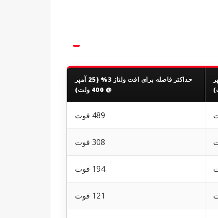
اژ 2% (25 آمپر
حداکثر فاصله برای افت ولتاژ 3% (25 آمپر
@ 400 ولت)
489 فوت
308 فوت
194 فوت
121 فوت