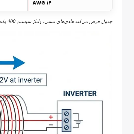
۱۴ AWG
جدول فرض می‌کند هادی‌های مسی، ولتاژ سیستم 400 ولت، جریان 25 آمپر است. برای پارامترهای مختلف، از فرمول بالا استفاده کنید.