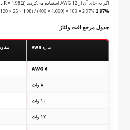
اگر به جای آن از 12 AWG استفاده می‌کردید (R = 1.98Ω در هر 1000 فوت):
120 × 25 × 1.98) / (400 × 1,000) × 100 = 2.97%
2.97%
جدول مرجع افت ولتاژ
اندازه AWG
6 AWG
۸ وات
۱۰ وات
۱۲ وات