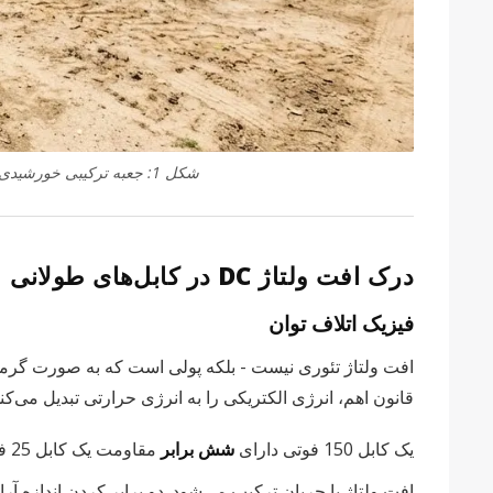
شکل 1: جعبه ترکیبی خورشیدی دارای رتبه IP66 VIOX که روی آرایه PV نصب‌شده روی زمین با حفاظت فیوز DC نصب شده است.
درک افت ولتاژ DC در کابل‌های طولانی
فیزیک اتلاف توان
قانون اهم، انرژی الکتریکی را به انرژی حرارتی تبدیل می‌
یک کابل 150 فوتی دارای
شش برابر
مقاومت یک کابل 25 فوتی روی پشت‌بام است.
افت ولتاژ با جریان ترکیب می‌شود. دو برابر کردن اندازه آرا