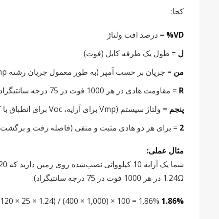
کجا:
VD%
= درصد افت ولتاژ
ل
= طول یک طرفه کابل (فوت)
من
= جریان بر حسب آمپر (به طور معمول جریان رشته Imp یا جریان کل آرایه)
R
= مقاومت هادی در هر 1000 فوت در 75 درجه سانتیگراد (از فصل 9 NEC، جدول 8)
پنجم
= ولتاژ سیستم (Vmp برای آرایه، Voc برای انطباق با کد)
2
= برای هر دو هادی مثبت و منفی (فاصله رفت و برگشت)
مثال عملی:
1.24Ω در هر 1000 فوت در 75 درجه سانتیگراد):
120 × 25 × 1.24) / (400 × 1,000) × 100 = 1.86%
1.86%