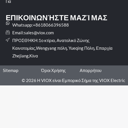
Για
ΕΠΙΚΟΙΝΩΝΉΣΤΕ ΜΑΖΊ ΜΑΣ
Whatsapp:+8618066396588
Email:
sales@viox.com
ΠΡΟΣΘΉΚΗ:1ο κτίριο, Ανατολικό Ζώνης
Καινοτομίας,Wengyang πόλη, Yueqing Πόλη, Επαρχία
Zhejiang,Κίνα
Sitemap
Όροι Χρήσης
Απορρήτου
© 2026 Η VIOX είναι Εμπορικό Σήμα της VIOX Electric