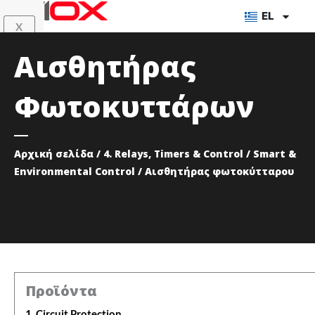
Μετάβαση
EL
X
στο
περιεχόμενο
Αισθητήρας
Φωτοκυττάρων
Αρχική σελίδα
/
4. Relays, Timers & Control
/
Smart &
Environmental Control
/ Αισθητήρας φωτοκύτταρου
Προϊόντα
1. Circuit Protection