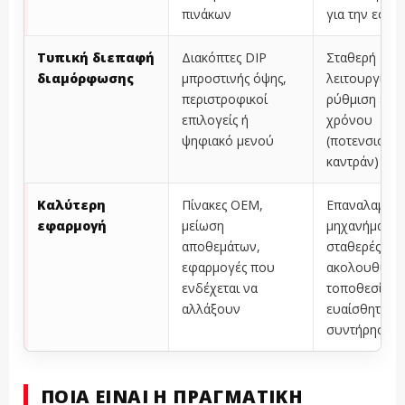
πινάκων
για την εφα
Τυπική διεπαφή
Διακόπτες DIP
Σταθερή
διαμόρφωσης
μπροστινής όψης,
λειτουργία. 
περιστροφικοί
ρύθμιση εύρ
επιλογείς ή
χρόνου
ψηφιακό μενού
(ποτενσιόμετ
καντράν)
Καλύτερη
Πίνακες OEM,
Επαναλαμβα
εφαρμογή
μείωση
μηχανήματα,
αποθεμάτων,
σταθερές
εφαρμογές που
ακολουθίες,
ενδέχεται να
τοποθεσίες
αλλάξουν
ευαίσθητες σ
συντήρηση
ΠΟΙΑ ΕΊΝΑΙ Η ΠΡΑΓΜΑΤΙΚΉ