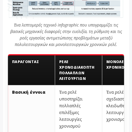
Ένα λεπτομερές τεχνικό infographic που υπογραμμίζει τις
βασικές μηχανικές διαφορές στην ευελιξία, τη ρύθμιση και τις
ροές εργασίας αντιμετώπισης προβλημάτων μεταξύ
πολυλειτουργικών και μονολειτουργικών χρονικών ρελέ.
ΠΑΡΆΓΟΝΤΑΣ
ΡΕΛΈ
ΜΟΝΟΛΕΙΤΟΥ
ΧΡΟΝΟΔΙΑΚΌΠΤΗ
ΧΡΟΝΙΚΌ ΡΕ
ΠΟΛΛΑΠΛΏΝ
ΛΕΙΤΟΥΡΓΙΏΝ
Βασική έννοια
Ένα ρελέ
Ένα ρελέ έχε
υποστηρίζει
σχεδιαστεί κ
πολλαπλές
κλειδωθεί σε
επιλέξιμες
λειτουργία
λειτουργίες
χρονισμού
χρονισμού