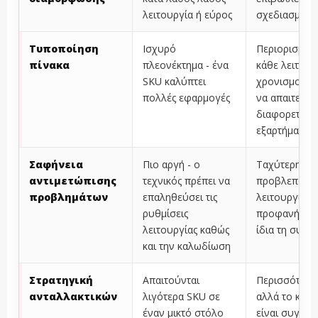
λειτουργία ή εύρος
σχεδιασμό
Τυποποίηση
Ισχυρό
Περιορισμένο
πίνακα
πλεονέκτημα - ένα
κάθε λειτουρ
SKU καλύπτει
χρονισμού μ
πολλές εφαρμογές
να απαιτεί
διαφορετικό
εξαρτήματος
Σαφήνεια
Πιο αργή - ο
Ταχύτερη - η
αντιμετώπισης
τεχνικός πρέπει να
προβλεπόμε
προβλημάτων
επαληθεύσει τις
λειτουργία εί
ρυθμίσεις
προφανής απ
λειτουργίας καθώς
ίδια τη συσκ
και την καλωδίωση
Στρατηγική
Απαιτούνται
Περισσότερα
ανταλλακτικών
λιγότερα SKU σε
αλλά το καθ
έναν μικτό στόλο
είναι συγκεκ