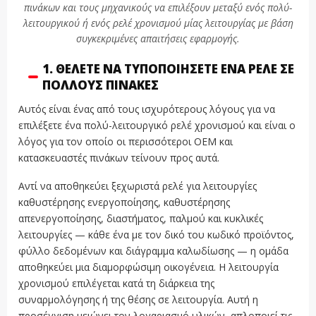
πινάκων και τους μηχανικούς να επιλέξουν μεταξύ ενός πολύ-
λειτουργικού ή ενός ρελέ χρονισμού μίας λειτουργίας με βάση
συγκεκριμένες απαιτήσεις εφαρμογής.
1. ΘΈΛΕΤΕ ΝΑ ΤΥΠΟΠΟΙΉΣΕΤΕ ΈΝΑ ΡΕΛΈ ΣΕ
ΠΟΛΛΟΎΣ ΠΊΝΑΚΕΣ
Αυτός είναι ένας από τους ισχυρότερους λόγους για να
επιλέξετε ένα πολύ-λειτουργικό ρελέ χρονισμού και είναι ο
λόγος για τον οποίο οι περισσότεροι OEM και
κατασκευαστές πινάκων τείνουν προς αυτά.
Αντί να αποθηκεύει ξεχωριστά ρελέ για λειτουργίες
καθυστέρησης ενεργοποίησης, καθυστέρησης
απενεργοποίησης, διαστήματος, παλμού και κυκλικές
λειτουργίες — κάθε ένα με τον δικό του κωδικό προϊόντος,
φύλλο δεδομένων και διάγραμμα καλωδίωσης — η ομάδα
αποθηκεύει μια διαμορφώσιμη οικογένεια. Η λειτουργία
χρονισμού επιλέγεται κατά τη διάρκεια της
συναρμολόγησης ή της θέσης σε λειτουργία. Αυτή η
προσέγγιση μειώνει τον λογαριασμό υλικών, απλοποιεί τις