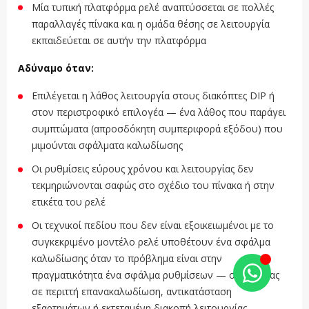
Μία τυπική πλατφόρμα ρελέ αναπτύσσεται σε πολλές
παραλλαγές πίνακα και η ομάδα θέσης σε λειτουργία
εκπαιδεύεται σε αυτήν την πλατφόρμα
Αδύναμο όταν:
Επιλέγεται η λάθος λειτουργία στους διακόπτες DIP ή
στον περιστροφικό επιλογέα — ένα λάθος που παράγει
συμπτώματα (απροσδόκητη συμπεριφορά εξόδου) που
μιμούνται σφάλματα καλωδίωσης
Οι ρυθμίσεις εύρους χρόνου και λειτουργίας δεν
τεκμηριώνονται σαφώς στο σχέδιο του πίνακα ή στην
ετικέτα του ρελέ
Οι τεχνικοί πεδίου που δεν είναι εξοικειωμένοι με το
συγκεκριμένο μοντέλο ρελέ υποθέτουν ένα σφάλμα
καλωδίωσης όταν το πρόβλημα είναι στην
πραγματικότητα ένα σφάλμα ρυθμίσεων — οδηγώντας
σε περιττή επανακαλωδίωση, αντικατάσταση
εξαρτημάτων ή εκτεταμένη διακοπή λειτουργίας