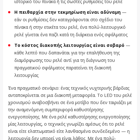
ιστορικό του πίνακα ή τις σωστές ρυθμίσεις του ρελέ
Η πειθαρχία στην τεκμηρίωση είναι αδύναμη
—
εάν οι ρυθμίσεις δεν καταγράφονται στο σχέδιο του
πίνακα ή στην ετικέτα του ρελέ, ένα πολύ-λειτουργικό
ρελέ γίνεται ένα παζλ κατά τη διάρκεια ενός σφάλματος
Το κόστος διακοπής λειτουργίας είναι σοβαρό
—
κάθε λεπτό που δαπανάται για την επαλήθευση της
διαμόρφωσης του ρελέ αντί για τη διάγνωση του
πραγματικού σφάλματος παρατείνει τη διακοπή
λειτουργίας
Ένα πραγματικό σενάριο: ένας τεχνικός νυχτερινής βάρδιας
ανταποκρίνεται σε μια διακοπή μεταφορέα. Το LED του ρελέ
χρονισμού αναβοσβήνει σε ένα μοτίβο που δεν ταιριάζει με
την αναμενόμενη συμπεριφορά καθυστέρησης
ενεργοποίησης. Με ένα ρελέ καθυστέρησης ενεργοποίησης
μίας λειτουργίας, ο τεχνικός γνωρίζει αμέσως ότι το ρελέ
είναι είτε ελαττωματικό είτε λανθασμένα συνδεδεμένο — η
λειτουργία δεν μπορεί να είναι λάθος. Με ένα πολύ-