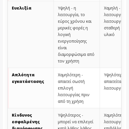
Ευελιξία
Υψηλή - η
Χαμηλή - η
λειτουργία, το
λειτουργία
εύρος χρόνου και
λειτουργίας ε
μερικές φορές η
σταθερή από
λογική
υλικό
ενεργοποίησης
είναι
διαμορφώσιμα από
τον χρήστη
Απλότητα
Χαμηλότερη -
Υψηλότερη -
εγκατάστασης
απαιτεί σωστή
απαιτείται ε
επιλογή
λειτουργίας
λειτουργίας πριν
από τη χρήση
Κίνδυνος
Υψηλότερος -
Χαμηλότερος 
εσφαλμένης
μπορεί να επιλεγεί
λειτουργία
διαμόρφωσης
κατά λάθος λάθος
επιβάλλεται 