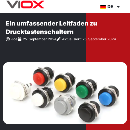
Zum
DE
Inhalt
springen
Ein umfassender Leitfaden zu
Drucktastenschaltern
Joe
25. September 2024
Aktualisiert: 25. September 2024