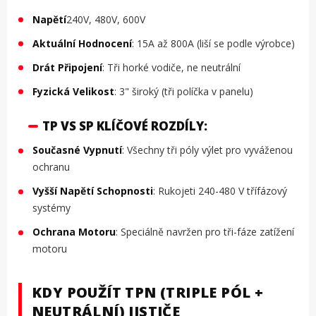
Napětí
240V, 480V, 600V
Aktuální Hodnocení
: 15A až 800A (liší se podle výrobce)
Drát Připojení
: Tři horké vodiče, ne neutrální
Fyzická Velikost
: 3" široký (tři políčka v panelu)
TP VS SP KLÍČOVÉ ROZDÍLY:
Současné Vypnutí
: Všechny tři póly výlet pro vyváženou
ochranu
Vyšší Napětí Schopnosti
: Rukojeti 240-480 V třífázový
systémy
Ochrana Motoru
: Speciálně navržen pro tři-fáze zatížení
motoru
KDY POUŽÍT TPN (TRIPLE PÓL +
NEUTRÁLNÍ) JISTIČE