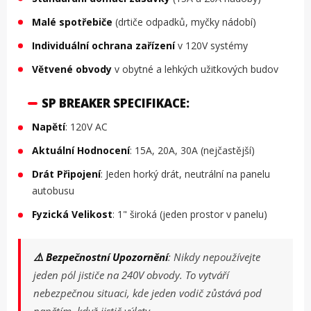
Malé spotřebiče
(drtiče odpadků, myčky nádobí)
Individuální ochrana zařízení
v 120V systémy
Větvené obvody
v obytné a lehkých užitkových budov
SP BREAKER SPECIFIKACE:
Napětí
: 120V AC
Aktuální Hodnocení
: 15A, 20A, 30A (nejčastější)
Drát Připojení
: Jeden horký drát, neutrální na panelu
autobusu
Fyzická Velikost
: 1" široká (jeden prostor v panelu)
⚠️ Bezpečnostní Upozornění
: Nikdy nepoužívejte
jeden pól jističe na 240V obvody. To vytváří
nebezpečnou situaci, kde jeden vodič zůstává pod