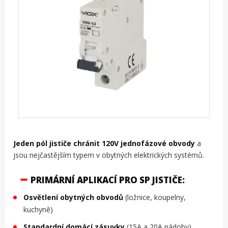
Jeden pól jističe chránit 120V jednofázové obvody
a
jsou nejčastějším typem v obytných elektrických systémů.
PRIMÁRNÍ APLIKACÍ PRO SP JISTIČE:
Osvětlení obytných obvodů
(ložnice, koupelny,
kuchyně)
Standardní domácí zásuvky
(15A a 20A nádoby)