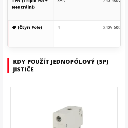
TPN (Triple Pól +
3+N
240-480V
Neutrální)
4P (Čtyři Pole)
4
240V-600V
KDY POUŽÍT JEDNOPÓLOVÝ (SP)
JISTIČE