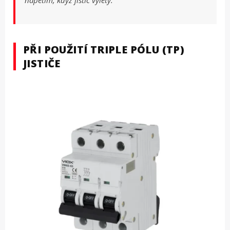
napětím, když jistič výlety.
PŘI POUŽITÍ TRIPLE PÓLU (TP)
JISTIČE