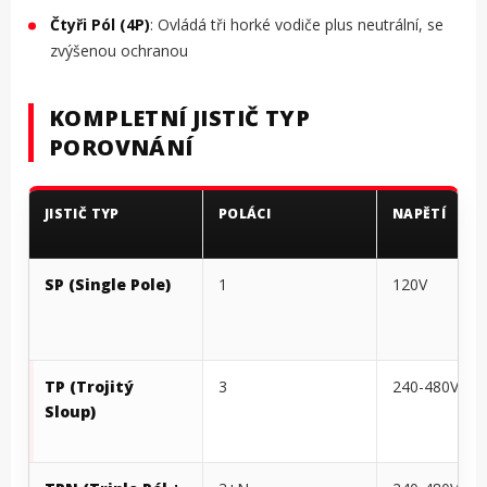
Čtyři Pól (4P)
: Ovládá tři horké vodiče plus neutrální, se
zvýšenou ochranou
KOMPLETNÍ JISTIČ TYP
POROVNÁNÍ
JISTIČ TYP
POLÁCI
NAPĚTÍ
SP (Single Pole)
1
120V
TP (Trojitý
3
240-480V
Sloup)