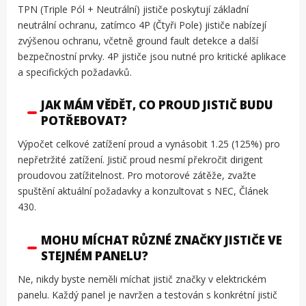
TPN (Triple Pól + Neutrální) jističe poskytují základní
neutrální ochranu, zatímco 4P (Čtyři Pole) jističe nabízejí
zvýšenou ochranu, včetně ground fault detekce a další
bezpečnostní prvky. 4P jističe jsou nutné pro kritické aplikace
a specifických požadavků.
JAK MÁM VĚDĚT, CO PROUD JISTIČ BUDU
POTŘEBOVAT?
Výpočet celkové zatížení proud a vynásobit 1.25 (125%) pro
nepřetržité zatížení. Jistič proud nesmí překročit dirigent
proudovou zatížitelnost. Pro motorové zátěže, zvažte
spuštění aktuální požadavky a konzultovat s NEC, Článek
430.
MOHU MÍCHAT RŮZNÉ ZNAČKY JISTIČE VE
STEJNÉM PANELU?
Ne, nikdy byste neměli míchat jistič značky v elektrickém
panelu. Každý panel je navržen a testován s konkrétní jistič