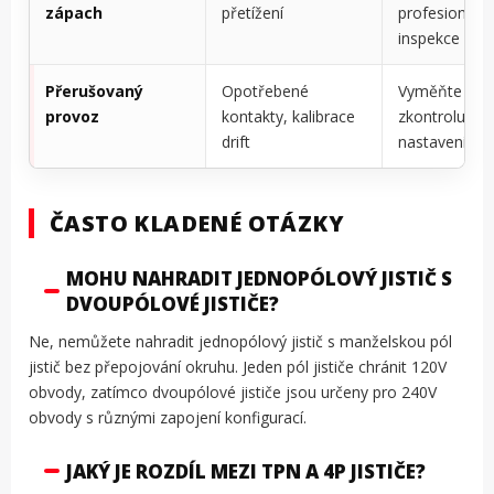
zápach
přetížení
profesionální
inspekce
Přerušovaný
Opotřebené
Vyměňte jisti
provoz
kontakty, kalibrace
zkontrolujte
drift
nastavení
ČASTO KLADENÉ OTÁZKY
MOHU NAHRADIT JEDNOPÓLOVÝ JISTIČ S
DVOUPÓLOVÉ JISTIČE?
Ne, nemůžete nahradit jednopólový jistič s manželskou pól
jistič bez přepojování okruhu. Jeden pól jističe chránit 120V
obvody, zatímco dvoupólové jističe jsou určeny pro 240V
obvody s různými zapojení konfigurací.
JAKÝ JE ROZDÍL MEZI TPN A 4P JISTIČE?