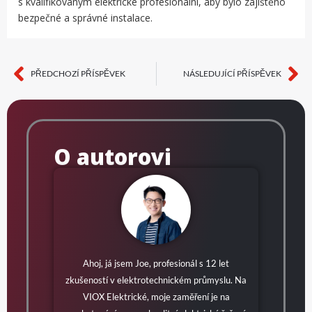
s kvalifikovaným elektrické profesionální, aby bylo zajištěno
bezpečné a správné instalace.
PŘEDCHOZÍ PŘÍSPĚVEK
NÁSLEDUJÍCÍ PŘÍSPĚVEK
Předchozí
Da
O autorovi
Ahoj, já jsem Joe, profesionál s 12 let
zkušeností v elektrotechnickém průmyslu. Na
VIOX Elektrické, moje zaměření je na