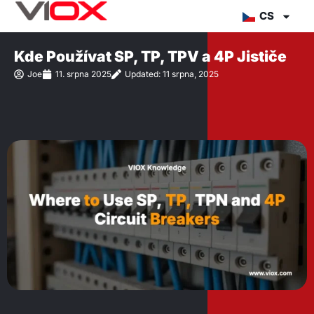
Přejít
CS
na
obsah
Kde Používat SP, TP, TPV a 4P Jističe
Joe
11. srpna 2025
Updated: 11 srpna, 2025