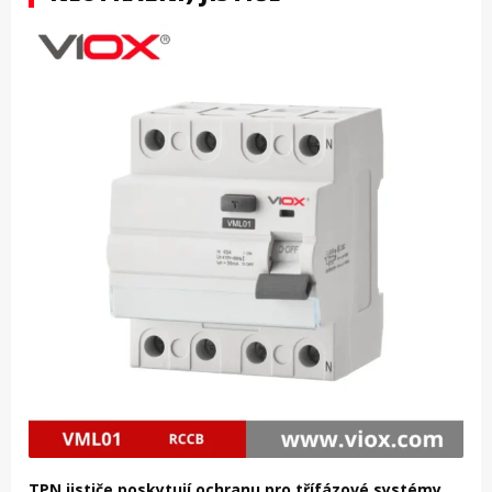
TPN jističe poskytují ochranu pro třífázové systémy,