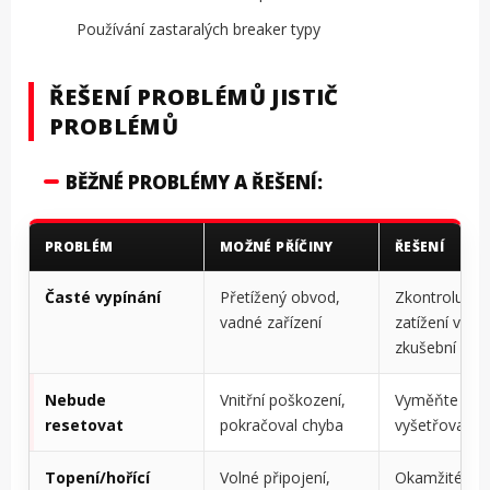
Používání zastaralých breaker typy
ŘEŠENÍ PROBLÉMŮ JISTIČ
PROBLÉMŮ
BĚŽNÉ PROBLÉMY A ŘEŠENÍ:
PROBLÉM
MOŽNÉ PŘÍČINY
ŘEŠENÍ
Časté vypínání
Přetížený obvod,
Zkontrolujte
vadné zařízení
zatížení výpo
zkušební zaří
Nebude
Vnitřní poškození,
Vyměňte jisti
resetovat
pokračoval chyba
vyšetřovat o
Topení/hořící
Volné připojení,
Okamžité vyp