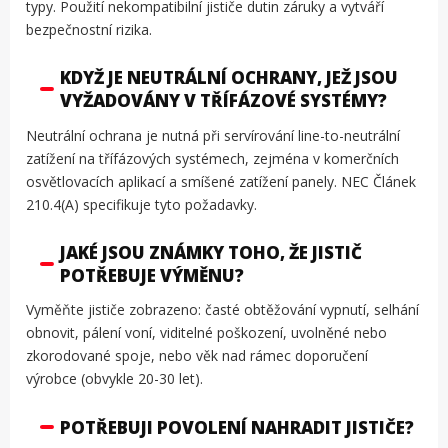
typy. Použití nekompatibilní jističe dutin záruky a vytváří
bezpečnostní rizika.
KDYŽ JE NEUTRÁLNÍ OCHRANY, JEŽ JSOU
VYŽADOVÁNY V TŘÍFÁZOVÉ SYSTÉMY?
Neutrální ochrana je nutná při servírování line-to-neutrální
zatížení na třífázových systémech, zejména v komerčních
osvětlovacích aplikací a smíšené zatížení panely. NEC Článek
210.4(A) specifikuje tyto požadavky.
JAKÉ JSOU ZNÁMKY TOHO, ŽE JISTIČ
POTŘEBUJE VÝMĚNU?
Vyměňte jističe zobrazeno: časté obtěžování vypnutí, selhání
obnovit, pálení voní, viditelné poškození, uvolněné nebo
zkorodované spoje, nebo věk nad rámec doporučení
výrobce (obvykle 20-30 let).
POTŘEBUJI POVOLENÍ NAHRADIT JISTIČE?