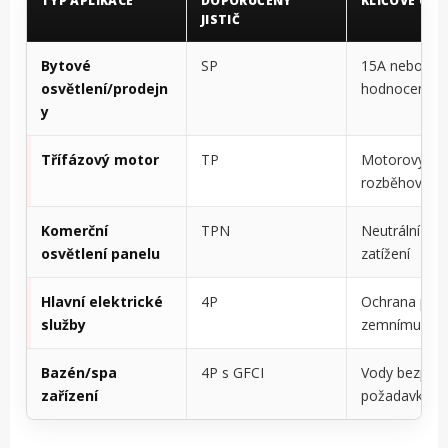
TYP APLIKACE
DOPORUČENÝ
KLÍČOVÉ ÚVA
JISTIČ
Bytové
SP
15A nebo 20
osvětlení/prodejn
hodnocení
y
Třífázový motor
TP
Motorový
rozběhový p
Komerční
TPN
Neutrální vyv
osvětlení panelu
zatížení
Hlavní elektrické
4P
Ochrana prot
služby
zemnímu
Bazén/spa
4P s GFCI
Vody bezpečn
zařízení
požadavky