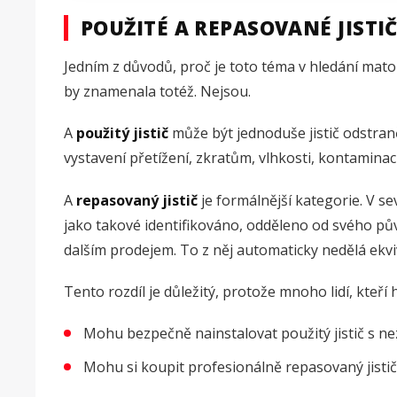
POUŽITÉ A REPASOVANÉ JISTI
Jedním z důvodů, proč je toto téma v hledání mato
by znamenala totéž. Nejsou.
A
použitý jistič
může být jednoduše jistič odstran
vystavení přetížení, zkratům, vlhkosti, kontami
A
repasovaný jistič
je formálnější kategorie. V s
jako takové identifikováno, odděleno od svého p
dalším prodejem. To z něj automaticky nedělá ekvi
Tento rozdíl je důležitý, protože mnoho lidí, kteří 
Mohu bezpečně nainstalovat použitý jistič s ne
Mohu si koupit profesionálně repasovaný jistič