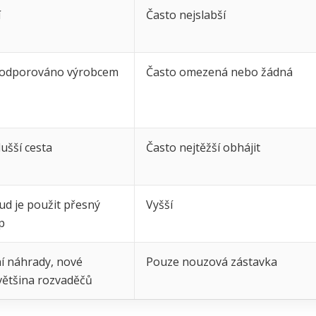
í
Často nejslabší
podporováno výrobcem
Často omezená nebo žádná
ušší cesta
Často nejtěžší obhájit
ud je použit přesný
Vyšší
p
í náhrady, nové
Pouze nouzová zástavka
 většina rozvaděčů