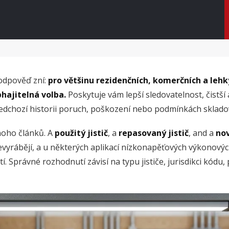
 odpověď zní:
pro většinu rezidenčních, komerčních a leh
bhajitelná volba.
Poskytuje vám lepší sledovatelnost, čistší
hozí historii poruch, poškození nebo podmínkách sklado
noho článků. A
použitý jistič
, a
repasovaný jistič
, and a
nov
evyrábějí, a u některých aplikací nízkonapěťových výkonových
 Správné rozhodnutí závisí na typu jističe, jurisdikci kódu