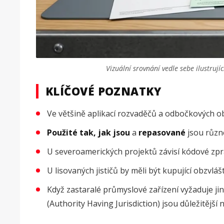
Vizuální srovnání vedle sebe ilustrujíc
KLÍČOVÉ POZNATKY
Ve většině aplikací rozvaděčů a odbočkových 
Použité tak, jak jsou
a
repasované
jsou různé
U severoamerických projektů závisí kódové zprac
U lisovaných jističů by měli být kupující obzvl
Když zastaralé průmyslové zařízení vyžaduje ji
(Authority Having Jurisdiction) jsou důležitější 