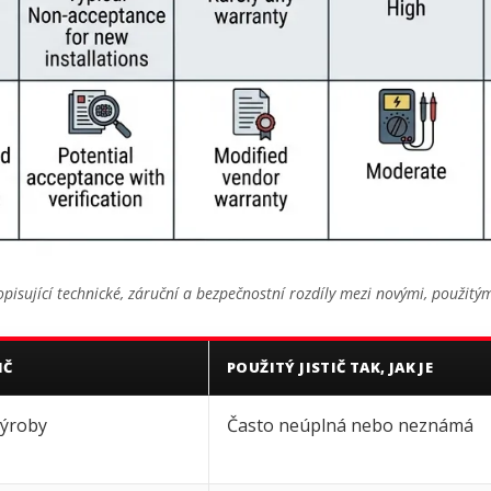
isující technické, záruční a bezpečnostní rozdíly mezi novými, použitým
IČ
POUŽITÝ JISTIČ TAK, JAK JE
výroby
Často neúplná nebo neznámá