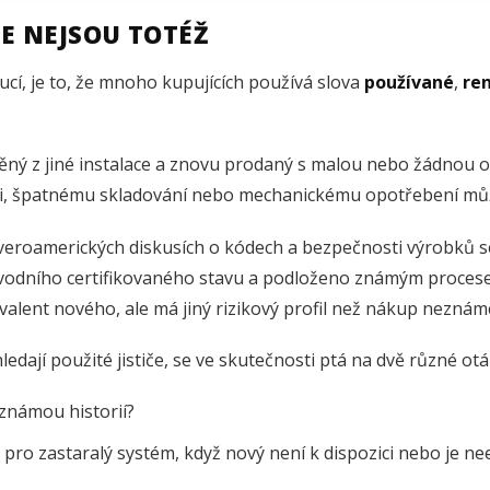
ČE NEJSOU TOTÉŽ
ucí, je to, že mnoho kupujících používá slova
používané
,
re
ěný z jiné instalace a znovu prodaný s malou nebo žádnou o
naci, špatnému skladování nebo mechanickému opotřebení m
everoamerických diskusích o kódech a bezpečnosti výrobků 
ůvodního certifikovaného stavu a podloženo známým procese
valent nového, ale má jiný rizikový profil než nákup nezná
hledají použité jističe, se ve skutečnosti ptá na dvě různé otá
známou historií?
 pro zastaralý systém, když nový není k dispozici nebo je 