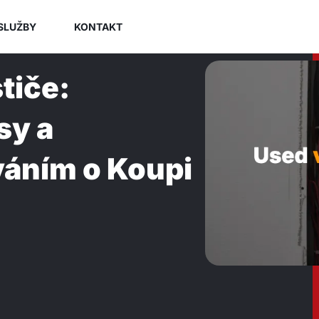
SLUŽBY
KONTAKT
tiče:
sy a
áním o Koupi