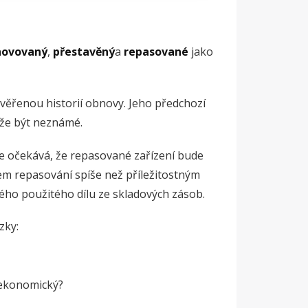
novovaný
,
přestavěný
a
repasované
jako
věřenou historií obnovy. Jeho předchozí
ůže být neznámé.
se očekává, že repasované zařízení bude
m repasování spíše než příležitostným
mého použitého dílu ze skladových zásob.
zky:
neekonomický?