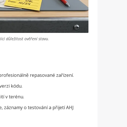
ící důležitost ověření stavu.
 profesionálně repasované zařízení.
verzi kódu.
tí v terénu.
, záznamy o testování a přijetí AHJ