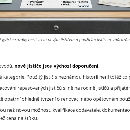
í fyzické rozdíly mezi zcela novým jističem a použitým jističem, zdůrazňuj
obvodů,
nové jističe jsou výchozí doporučení
.
 kategorie. Použitý jistič s neznámou historií není totéž co
ování repasovaných jističů silně na rodině jističů a přijaté 
áště opatrní ohledně tvrzení o renovaci nebo opětovném použi
nou než novou možnost, kvalifikace dodavatele, dokumentace
než cena na štítku.