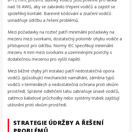
nad 16 AWG, aby se zabránilo třepení vodičů a zajistil se
spolehlivý kontakt. Barevné kódování a značení vodičů
usnadňuje údržbu a řešení problémů.
Mezi požadavky na rozteč patří minimální požadavky na
mezeru mezi svorkami, dostatečný poloměr ohybu vodiče a
přístupnost pro údržbu. Normy IEC specifikují minimální
mezeru 4 mm mezi svorkami a uzemněnými povrchy s
dodatečnou mezerou pro vyšší napětí.
Mezi běžné chyby při instalaci patří nedostatečná opora
vodičů způsobující mechanické namáhání, záměna typů
vodičů v terminálech a nedostatečná ochrana proti vlivům
prostředí. Správné odlehčení tahu zabraňuje únavě vodičů,
zatímco kabelové průchodky nebo systémy trubek zajišťují
utěsnění proti vlivům prostředí.
STRATEGIE ÚDRŽBY A ŘEŠENÍ
PROBLÉMŮ