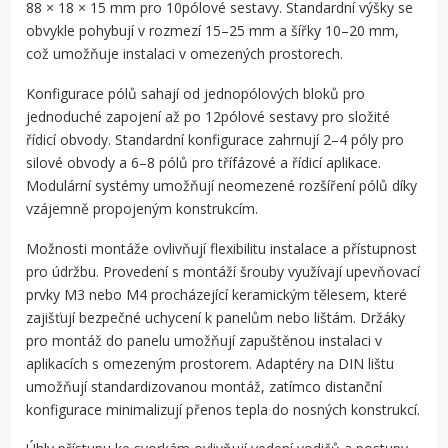
88 × 18 × 15 mm pro 10pólové sestavy. Standardní výšky se
obvykle pohybují v rozmezí 15–25 mm a šířky 10–20 mm,
což umožňuje instalaci v omezených prostorech.
Konfigurace pólů sahají od jednopólových bloků pro
jednoduché zapojení až po 12pólové sestavy pro složité
řídicí obvody. Standardní konfigurace zahrnují 2–4 póly pro
silové obvody a 6–8 pólů pro třífázové a řídicí aplikace.
Modulární systémy umožňují neomezené rozšíření pólů díky
vzájemně propojeným konstrukcím.
Možnosti montáže ovlivňují flexibilitu instalace a přístupnost
pro údržbu. Provedení s montáží šrouby využívají upevňovací
prvky M3 nebo M4 procházející keramickým tělesem, které
zajišťují bezpečné uchycení k panelům nebo lištám. Držáky
pro montáž do panelu umožňují zapuštěnou instalaci v
aplikacích s omezeným prostorem. Adaptéry na DIN lištu
umožňují standardizovanou montáž, zatímco distanční
konfigurace minimalizují přenos tepla do nosných konstrukcí.