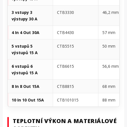
3 vstupy 3
CTB3330
46,2 mm
výstupy 30 A
4 In 4 Out 30A
CTB4430
57 mm
5 vstupů 5
CTB5515
50 mm
výstupů 15 A
6 vstupů 6
CTB6615
56,6 mm
výstupů 15 A
8 In 8 Out 15A
CTB8815
68 mm
10 In 10 Out 15A
CTB101015
88 mm
TEPLOTNÍ VÝKON A MATERIÁLOVÉ