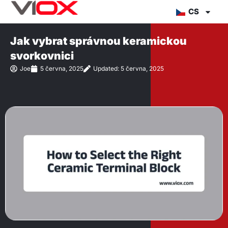
Přejít
CS
na
obsah
Jak vybrat správnou keramickou
svorkovnici
Joe
5 června, 2025
Updated: 5 června, 2025