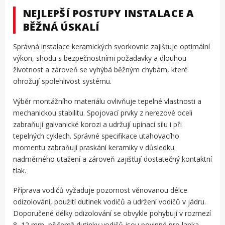
NEJLEPŠÍ POSTUPY INSTALACE A
BĚŽNÁ ÚSKALÍ
Správná instalace keramických svorkovnic zajišťuje optimální
výkon, shodu s bezpečnostními požadavky a dlouhou
životnost a zároveň se vyhýbá běžným chybám, které
ohrožují spolehlivost systému.
Výběr montážního materiálu ovlivňuje tepelné vlastnosti a
mechanickou stabilitu. Spojovací prvky z nerezové oceli
zabraňují galvanické korozi a udržují upínací sílu i při
tepelných cyklech. Správné specifikace utahovacího
momentu zabraňují praskání keramiky v důsledku
nadměrného utažení a zároveň zajišťují dostatečný kontaktní
tlak.
Příprava vodičů vyžaduje pozornost věnovanou délce
odizolování, použití dutinek vodičů a udržení vodičů v jádru.
Doporučené délky odizolování se obvykle pohybují v rozmezí
8–12 mm, přičemž dutinky vodičů jsou povinné pro lanka