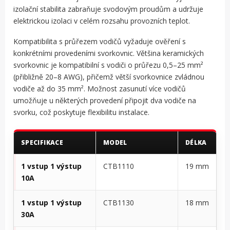
izolační stabilita zabraňuje svodovým proudům a udržuje
elektrickou izolaci v celém rozsahu provozních teplot.
Kompatibilita s průřezem vodičů vyžaduje ověření s
konkrétními provedeními svorkovnic. Většina keramických
svorkovnic je kompatibilní s vodiči o průřezu 0,5–25 mm²
(přibližně 20–8 AWG), přičemž větší svorkovnice zvládnou
vodiče až do 35 mm². Možnost zasunutí více vodičů
umožňuje u některých provedení připojit dva vodiče na
svorku, což poskytuje flexibilitu instalace.
SPECIFIKACE
MODEL
DÉLKA
1 vstup 1 výstup
CTB1110
19 mm
10A
1 vstup 1 výstup
CTB1130
18 mm
30A