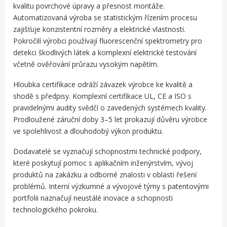
kvalitu povrchové úpravy a přesnost montáže.
Automatizovaná výroba se statistickým řízením procesu
zajišťuje konzistentní rozměry a elektrické vlastnosti.
Pokročilí výrobci používají fluorescenční spektrometry pro
detekci škodlivých látek a komplexní elektrické testování
včetně ověřování průrazu vysokým napětím.
Hloubka certifikace odráží závazek výrobce ke kvalitě a
shodě s předpisy. Komplexní certifikace UL, CE a ISO s
pravidelnými audity svědčí o zavedených systémech kvality.
Prodloužené záruční doby 3–5 let prokazují důvěru výrobce
ve spolehlivost a dlouhodobý výkon produktu.
Dodavatelé se vyznačují schopnostmi technické podpory,
které poskytují pomoc s aplikačním inženýrstvím, vývoj
produktů na zakázku a odborné znalosti v oblasti řešení
problémů. Interní výzkumné a vývojové týmy s patentovými
portfolii naznačují neustálé inovace a schopnosti
technologického pokroku.