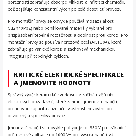
porézností zabraňuje absorpci vlhkosti a infiltraci chemikálií,
což zajišťuje konzistentní výkon po celá desetiletí provozu.
Pro montážní prvky se obvykle používá mosaz (jakosti
CuZn40Pb2) nebo poniklované materiály vybrané pro
přizpůsobení tepelné roztažnosti a odolnost proti korozi. Pro
montážní prvky se používá nerezová ocel (AISI 304), která
zabraňuje galvanické korozi a zachovává mechanickou
integritu i při tepelných cyklech.
KRITICKÉ ELEKTRICKÉ SPECIFIKACE
A JMENOVITÉ HODNOTY
Správný výběr keramické svorkovnice začíná ověřením
elektrických požadavků, které zahrnují jmenovité napětí,
proudovou kapacitu a izolační vlastnosti nezbytné pro
bezpečný a spolehlivý provoz.
Jmenovité napětí se obvykle pohybuje od 380 V pro základní
průmyslové aplikace do 1000 V+ pro vysokonapěťová