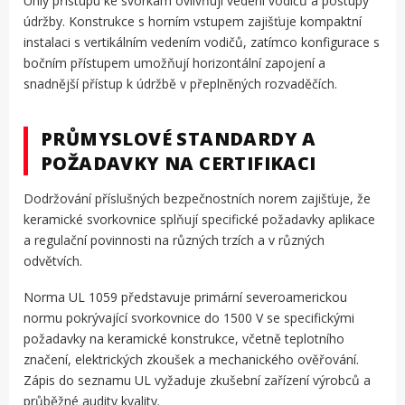
Úhly přístupu ke svorkám ovlivňují vedení vodičů a postupy
údržby. Konstrukce s horním vstupem zajišťuje kompaktní
instalaci s vertikálním vedením vodičů, zatímco konfigurace s
bočním přístupem umožňují horizontální zapojení a
snadnější přístup k údržbě v přeplněných rozvaděčích.
PRŮMYSLOVÉ STANDARDY A
POŽADAVKY NA CERTIFIKACI
Dodržování příslušných bezpečnostních norem zajišťuje, že
keramické svorkovnice splňují specifické požadavky aplikace
a regulační povinnosti na různých trzích a v různých
odvětvích.
Norma UL 1059 představuje primární severoamerickou
normu pokrývající svorkovnice do 1500 V se specifickými
požadavky na keramické konstrukce, včetně teplotního
značení, elektrických zkoušek a mechanického ověřování.
Zápis do seznamu UL vyžaduje zkušební zařízení výrobců a
průběžné audity kvality.