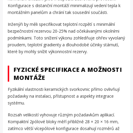
Konfigurace s distanční montáží minimalizují vedení tepla k
montážním panelům a chrání tak sousední součásti.
Inženýři by měli specifikovat teplotní rozpětí s minimální
bezpečnostní rezervou 20-25% nad očekávanými okolními
podmínkami. Toto snížení výkonu zohledňuje ohřev vyvolaný
proudem, teplotní gradienty a dlouhodobé účinky stárnutí,
které by mohly snížit výkonnostní rezervy.
FYZICKÉ SPECIFIKACE A MOŽNOSTI
MONTÁŽE
Fyzikální vlastnosti keramických svorkovnic přímo ovlivňují
požadavky na instalaci, přístupnost a aspekty integrace
systému.
Rozsah velikostí vyhovuje různým požadavkům aplikací.
Kompaktní 2pólové bloky měří přibližně 28 × 20 × 16 mm,
zatímco větší vícepólové konfigurace dosahují rozměrů až