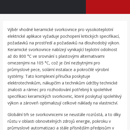
Výběr vhodné keramické svorkovnice pro vysokoteplotní
elektrické aplikace vyžaduje pochopení kritických specifikací,
požadavků na prostředí a požadavků na dlouhodobý výkon.
Keramické svorkovnice nabízejí vynikající teplotní odolnost
až do 800 °C ve srovnání s plastovými alternativami
omezenými na 105 °C, což je činí nezbytnými pro
průmyslové pece, solární instalace a pokročilé výrobní
systémy. Tato komplexní příručka poskytuje
elektrotechnikům, nákupčím a technikům údržby technické
znalosti a rámec pro rozhodování potřebný k spolehlivé
specifikaci keramických svorkovnic, které poskytují spolehlivý
výkon a zároveň optimalizují celkové náklady na vlastnictví.
Globální trh se svorkovnicemi se neustále rozrůstá, a to díky
růstu v oblasti obnovitelných zdrojů energie, pokroku v
průmyslové automatizaci a stále přísnějším předpisům v