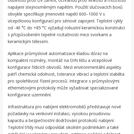
odolností proti UV záření, ochranou proti vlhkosti a možností
napájení stejnosměrným napětím. Použití slučovacích boxů
obvykle specifikuje jmenovité napětí 600–1000 V s
vícepólovou konfigurací pro sériové zapojení. Teplotní cykly
od -40 °C do +85 °C vyžadují robustní keramickou konstrukci
s přizpůsobením tepelné roztažnosti mezi svorkami a
keramickým tělesem.
Aplikace průmyslové automatizace kladou důraz na
kompaktní rozměry, montáž na DIN lištu a vícepólové
konfigurace řídicích obvodů. Mezi environmentální aspekty
patří chemická odolnost, tolerance vibrací a teplotní stabilita
pro spolehlivost řízení procesů. Integrace s průmyslovými
ethernetovými protokoly může vyžadovat specializované
konfigurace uzemnění.
Infrastruktura pro nabíjení elektromobilů představuje nové
požadavky na venkovní instalaci, vysokou proudovou
kapacitu a bezpečnostní dodržování protokolů nabíjení.
Teplotní třídy musí odpovídat okolním podmínkám a také