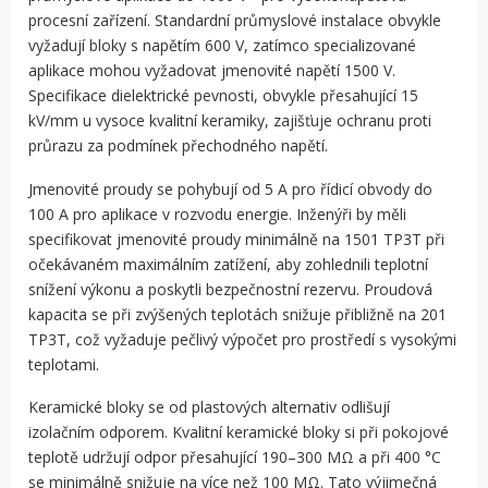
procesní zařízení. Standardní průmyslové instalace obvykle
vyžadují bloky s napětím 600 V, zatímco specializované
aplikace mohou vyžadovat jmenovité napětí 1500 V.
Specifikace dielektrické pevnosti, obvykle přesahující 15
kV/mm u vysoce kvalitní keramiky, zajišťuje ochranu proti
průrazu za podmínek přechodného napětí.
Jmenovité proudy se pohybují od 5 A pro řídicí obvody do
100 A pro aplikace v rozvodu energie. Inženýři by měli
specifikovat jmenovité proudy minimálně na 1501 TP3T při
očekávaném maximálním zatížení, aby zohlednili teplotní
snížení výkonu a poskytli bezpečnostní rezervu. Proudová
kapacita se při zvýšených teplotách snižuje přibližně na 201
TP3T, což vyžaduje pečlivý výpočet pro prostředí s vysokými
teplotami.
Keramické bloky se od plastových alternativ odlišují
izolačním odporem. Kvalitní keramické bloky si při pokojové
teplotě udržují odpor přesahující 190–300 MΩ a při 400 °C
se minimálně snižuje na více než 100 MΩ. Tato výjimečná