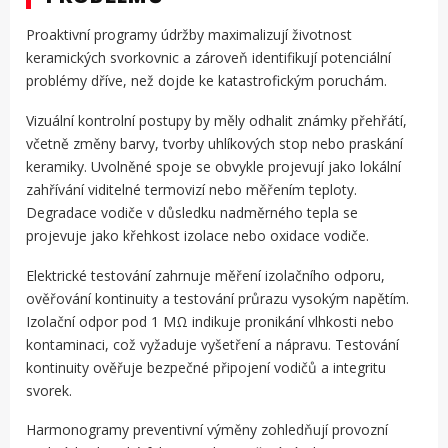
Proaktivní programy údržby maximalizují životnost
keramických svorkovnic a zároveň identifikují potenciální
problémy dříve, než dojde ke katastrofickým poruchám.
Vizuální kontrolní postupy by měly odhalit známky přehřátí,
včetně změny barvy, tvorby uhlíkových stop nebo praskání
keramiky. Uvolněné spoje se obvykle projevují jako lokální
zahřívání viditelné termovizí nebo měřením teploty.
Degradace vodiče v důsledku nadměrného tepla se
projevuje jako křehkost izolace nebo oxidace vodiče.
Elektrické testování zahrnuje měření izolačního odporu,
ověřování kontinuity a testování průrazu vysokým napětím.
Izolační odpor pod 1 MΩ indikuje pronikání vlhkosti nebo
kontaminaci, což vyžaduje vyšetření a nápravu. Testování
kontinuity ověřuje bezpečné připojení vodičů a integritu
svorek.
Harmonogramy preventivní výměny zohledňují provozní