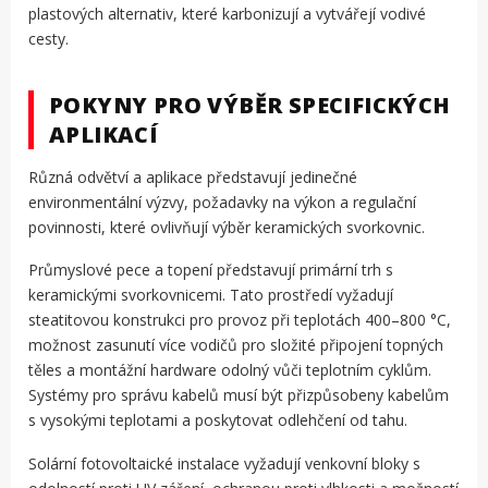
plastových alternativ, které karbonizují a vytvářejí vodivé
cesty.
POKYNY PRO VÝBĚR SPECIFICKÝCH
APLIKACÍ
Různá odvětví a aplikace představují jedinečné
environmentální výzvy, požadavky na výkon a regulační
povinnosti, které ovlivňují výběr keramických svorkovnic.
Průmyslové pece a topení představují primární trh s
keramickými svorkovnicemi. Tato prostředí vyžadují
steatitovou konstrukci pro provoz při teplotách 400–800 °C,
možnost zasunutí více vodičů pro složité připojení topných
těles a montážní hardware odolný vůči teplotním cyklům.
Systémy pro správu kabelů musí být přizpůsobeny kabelům
s vysokými teplotami a poskytovat odlehčení od tahu.
Solární fotovoltaické instalace vyžadují venkovní bloky s