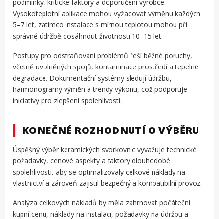
podmínky, kritické faktory a doporučení výrobce.
Vysokoteplotní aplikace mohou vyžadovat výměnu každých
5–7 let, zatímco instalace s mírnou teplotou mohou při
správné údržbě dosáhnout životnosti 10–15 let.
Postupy pro odstraňování problémů řeší běžné poruchy,
včetně uvolněných spojů, kontaminace prostředí a tepelné
degradace. Dokumentační systémy sledují údržbu,
harmonogramy výměn a trendy výkonu, což podporuje
iniciativy pro zlepšení spolehlivosti.
KONEČNÉ ROZHODNUTÍ O VÝBĚRU
Úspěšný výběr keramických svorkovnic vyvažuje technické
požadavky, cenové aspekty a faktory dlouhodobé
spolehlivosti, aby se optimalizovaly celkové náklady na
vlastnictví a zároveň zajistil bezpečný a kompatibilní provoz.
Analýza celkových nákladů by měla zahrnovat počáteční
kupní cenu, náklady na instalaci, požadavky na údržbu a