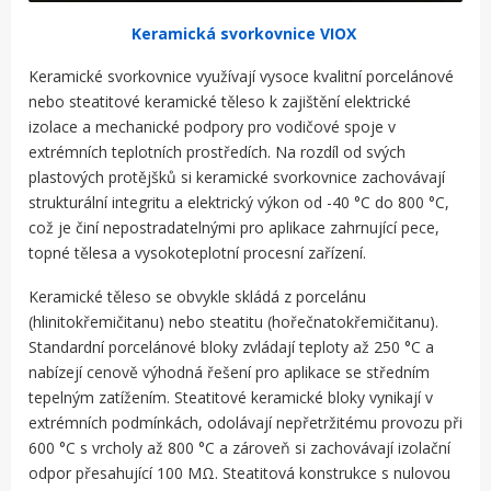
Keramická svorkovnice VIOX
Keramické svorkovnice využívají vysoce kvalitní porcelánové
nebo steatitové keramické těleso k zajištění elektrické
izolace a mechanické podpory pro vodičové spoje v
extrémních teplotních prostředích. Na rozdíl od svých
plastových protějšků si keramické svorkovnice zachovávají
strukturální integritu a elektrický výkon od -40 °C do 800 °C,
což je činí nepostradatelnými pro aplikace zahrnující pece,
topné tělesa a vysokoteplotní procesní zařízení.
Keramické těleso se obvykle skládá z porcelánu
(hlinitokřemičitanu) nebo steatitu (hořečnatokřemičitanu).
Standardní porcelánové bloky zvládají teploty až 250 °C a
nabízejí cenově výhodná řešení pro aplikace se středním
tepelným zatížením. Steatitové keramické bloky vynikají v
extrémních podmínkách, odolávají nepřetržitému provozu při
600 °C s vrcholy až 800 °C a zároveň si zachovávají izolační
odpor přesahující 100 MΩ. Steatitová konstrukce s nulovou