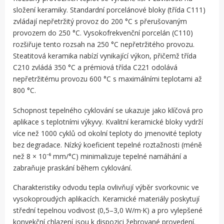
složení keramiky. Standardní porcelánové bloky (třída C111)
zvládají nepřetržitý provoz do 200 °C s přerušovaným
provozem do 250 °C. Vysokofrekvenční porcelán (C110)
rozšiřuje tento rozsah na 250 °C nepřetržitého provozu.
Steatitová keramika nabízí vynikající výkon, přičemž třída
C210 zvládá 350 °C a prémiová třída C221 odolává
nepřetržitému provozu 600 °C s maximálními teplotami až
800 °C.
Schopnost tepelného cyklování se ukazuje jako klíčová pro
aplikace s teplotními výkyvy. Kvalitní keramické bloky vydrží
více než 1000 cyklů od okolní teploty do jmenovité teploty
bez degradace. Nízký koeficient tepelné roztažnosti (méně
než 8 × 10⁻⁶ mm/°C) minimalizuje tepelné namáhání a
zabraňuje praskání během cyklování.
Charakteristiky odvodu tepla ovlivňují výběr svorkovnic ve
vysokoproudých aplikacích. Keramické materiály poskytují
střední tepelnou vodivost (0,5–3,0 W/m·K) a pro vylepšené
konvekční chlazení jsou k dispozici žebrované provedení.