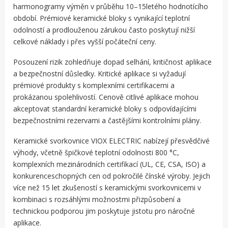
harmonogramy výměn v průběhu 10–15letého hodnotícího
období. Prémiové keramické bloky s vynikající teplotní
odolností a prodlouženou zárukou často poskytují nižší
celkové náklady i přes vyšší počáteční ceny.
Posouzení rizik zohledňuje dopad selhání, kritičnost aplikace
a bezpečnostní důsledky. Kritické aplikace si vyžadují
prémiové produkty s komplexními certifikacemi a
prokázanou spolehlivostí. Cenově citlivé aplikace mohou
akceptovat standardní keramické bloky s odpovídajícími
bezpečnostními rezervami a častějšími kontrolními plány.
Keramické svorkovnice VIOX ELECTRIC nabízejí přesvědčivé
výhody, včetně špičkové teplotní odolnosti 800 °C,
komplexních mezinárodních certifikací (UL, CE, CSA, ISO) a
konkurenceschopných cen od pokročilé čínské výroby. Jejich
více než 15 let zkušeností s keramickými svorkovnicemi v
kombinaci s rozsáhlými možnostmi přizpůsobení a
technickou podporou jim poskytuje jistotu pro náročné
aplikace.