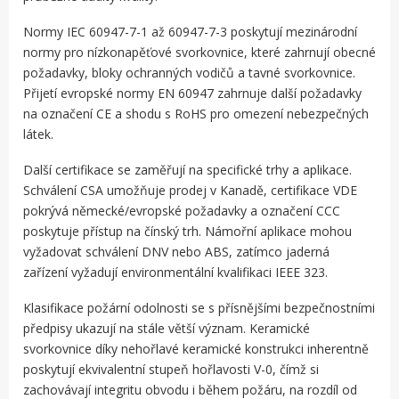
Normy IEC 60947-7-1 až 60947-7-3 poskytují mezinárodní
normy pro nízkonapěťové svorkovnice, které zahrnují obecné
požadavky, bloky ochranných vodičů a tavné svorkovnice.
Přijetí evropské normy EN 60947 zahrnuje další požadavky
na označení CE a shodu s RoHS pro omezení nebezpečných
látek.
Další certifikace se zaměřují na specifické trhy a aplikace.
Schválení CSA umožňuje prodej v Kanadě, certifikace VDE
pokrývá německé/evropské požadavky a označení CCC
poskytuje přístup na čínský trh. Námořní aplikace mohou
vyžadovat schválení DNV nebo ABS, zatímco jaderná
zařízení vyžadují environmentální kvalifikaci IEEE 323.
Klasifikace požární odolnosti se s přísnějšími bezpečnostními
předpisy ukazují na stále větší význam. Keramické
svorkovnice díky nehořlavé keramické konstrukci inherentně
poskytují ekvivalentní stupeň hořlavosti V-0, čímž si
zachovávají integritu obvodu i během požáru, na rozdíl od