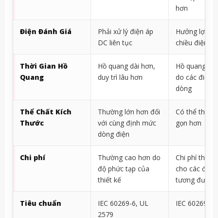
hơn
Điện Đánh Giá
Phải xử lý điện áp
Hưởng lợi từ
DC liên tục
chiều điện á
Thời Gian Hồ
Hồ quang dài hơn,
Hồ quang ng
Quang
duy trì lâu hơn
do các điểm 
dòng
Thể Chất Kích
Thường lớn hơn đối
Có thể thiết 
Thước
với cùng định mức
gọn hơn
dòng điện
Chi phí
Thường cao hơn do
Chi phí thấp 
độ phức tạp của
cho các định
thiết kế
tương đương
Tiêu chuẩn
IEC 60269-6, UL
IEC 60269-1,
2579