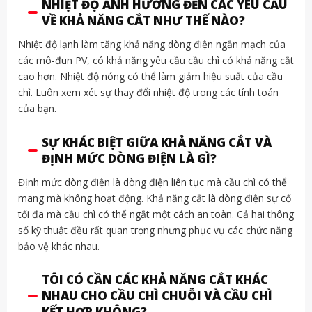
NHIỆT ĐỘ ẢNH HƯỞNG ĐẾN CÁC YÊU CẦU
VỀ KHẢ NĂNG CẮT NHƯ THẾ NÀO?
Nhiệt độ lạnh làm tăng khả năng dòng điện ngắn mạch của
các mô-đun PV, có khả năng yêu cầu cầu chì có khả năng cắt
cao hơn. Nhiệt độ nóng có thể làm giảm hiệu suất của cầu
chì. Luôn xem xét sự thay đổi nhiệt độ trong các tính toán
của bạn.
SỰ KHÁC BIỆT GIỮA KHẢ NĂNG CẮT VÀ
ĐỊNH MỨC DÒNG ĐIỆN LÀ GÌ?
Định mức dòng điện là dòng điện liên tục mà cầu chì có thể
mang mà không hoạt động. Khả năng cắt là dòng điện sự cố
tối đa mà cầu chì có thể ngắt một cách an toàn. Cả hai thông
số kỹ thuật đều rất quan trọng nhưng phục vụ các chức năng
bảo vệ khác nhau.
TÔI CÓ CẦN CÁC KHẢ NĂNG CẮT KHÁC
NHAU CHO CẦU CHÌ CHUỖI VÀ CẦU CHÌ
KẾT HỢP KHÔNG?