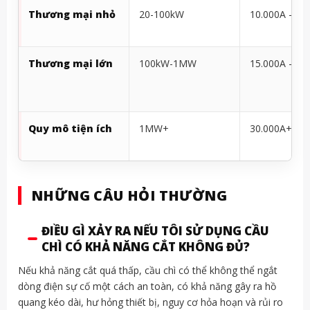
Thương mại nhỏ
20-100kW
10.000A – 15
Thương mại lớn
100kW-1MW
15.000A – 30
Quy mô tiện ích
1MW+
30.000A+
NHỮNG CÂU HỎI THƯỜNG
ĐIỀU GÌ XẢY RA NẾU TÔI SỬ DỤNG CẦU
CHÌ CÓ KHẢ NĂNG CẮT KHÔNG ĐỦ?
Nếu khả năng cắt quá thấp, cầu chì có thể không thể ngắt
dòng điện sự cố một cách an toàn, có khả năng gây ra hồ
quang kéo dài, hư hỏng thiết bị, nguy cơ hỏa hoạn và rủi ro