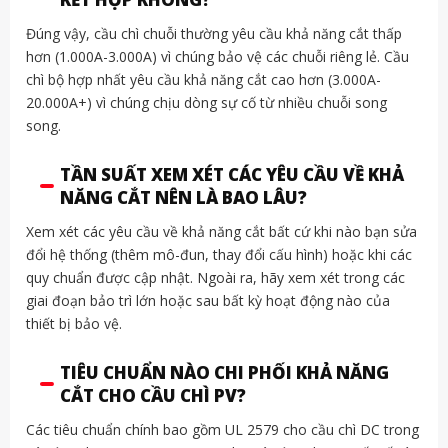
Đúng vậy, cầu chì chuỗi thường yêu cầu khả năng cắt thấp
hơn (1.000A-3.000A) vì chúng bảo vệ các chuỗi riêng lẻ. Cầu
chì bộ hợp nhất yêu cầu khả năng cắt cao hơn (3.000A-
20.000A+) vì chúng chịu dòng sự cố từ nhiều chuỗi song
song.
TẦN SUẤT XEM XÉT CÁC YÊU CẦU VỀ KHẢ
NĂNG CẮT NÊN LÀ BAO LÂU?
Xem xét các yêu cầu về khả năng cắt bất cứ khi nào bạn sửa
đổi hệ thống (thêm mô-đun, thay đổi cấu hình) hoặc khi các
quy chuẩn được cập nhật. Ngoài ra, hãy xem xét trong các
giai đoạn bảo trì lớn hoặc sau bất kỳ hoạt động nào của
thiết bị bảo vệ.
TIÊU CHUẨN NÀO CHI PHỐI KHẢ NĂNG
CẮT CHO CẦU CHÌ PV?
Các tiêu chuẩn chính bao gồm UL 2579 cho cầu chì DC trong