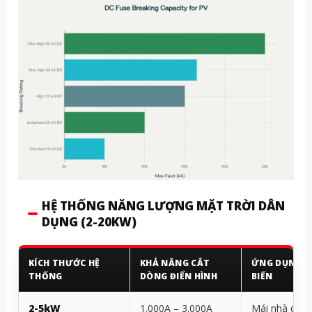
HỆ THỐNG NĂNG LƯỢNG MẶT TRỜI DÂN
DỤNG (2-20KW)
KÍCH THƯỚC HỆ
KHẢ NĂNG CẮT
ỨNG DỤNG P
THỐNG
DÒNG ĐIỂN HÌNH
BIẾN
2-5kW
1.000A – 3.000A
Mái nhà dân