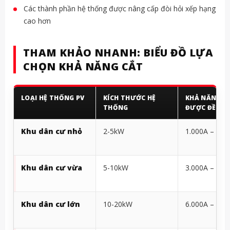
Các thành phần hệ thống được nâng cấp đòi hỏi xếp hạng
cao hơn
THAM KHẢO NHANH: BIỂU ĐỒ LỰA
CHỌN KHẢ NĂNG CẮT
LOẠI HỆ THỐNG PV
KÍCH THƯỚC HỆ
KHẢ NĂNG C
THỐNG
ĐƯỢC ĐỀ XU
Khu dân cư nhỏ
2-5kW
1.000A – 3.0
Khu dân cư vừa
5-10kW
3.000A – 6.0
Khu dân cư lớn
10-20kW
6.000A – 10.