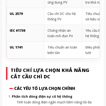
ứng dụng PV
tra khả năng 
UL 2579
Cầu chì DC cho hệ
Tiêu chuẩn a
thống PV
và hiệu suất
IEC 61730
Chứng nhận an
Yêu cầu bảo 
toàn mô-đun PV
hệ thống
UL 1741
Tiêu chuẩn an toàn
Điều phối bảo
biến tần
lưới
TIÊU CHÍ LỰA CHỌN KHẢ NĂNG
CẮT CẦU CHÌ DC
CÁC YẾU TỐ LỰA CHỌN CHÍNH
Phân tích dòng điện sự cố hệ thống
Tính toán dòng điện ngắn mạch tiềm năng tối đa