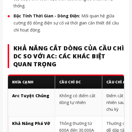
thống.
Đặc Tính Thời Gian - Dòng Điện:
Mối quan hệ giữa
cường độ dòng điện sự cố và thời gian cần thiết để cầu
chì hoạt động.
KHẢ NĂNG CẮT DÒNG CỦA CẦU CHÌ
DC SO VỚI AC: CÁC KHÁC BIỆT
QUAN TRỌNG
KHÍA CẠNH
CẦU CHÌ DC
CẦU CHÌ AC
Arc Tuyệt Chủng
Không có điểm cắt
Điểm cắt dòn
dòng tự nhiên
nhiên sau mỗ
chu kỳ
Khả Năng Phá Vỡ
Thông thường từ
Thường cao 
600A đến 30.000A
dễ dập tắt h