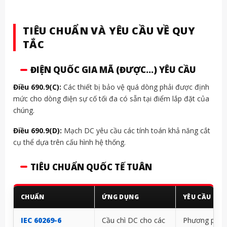
TIÊU CHUẨN VÀ YÊU CẦU VỀ QUY
TẮC
ĐIỆN QUỐC GIA MÃ (ĐƯỢC...) YÊU CẦU
Điều 690.9(C):
Các thiết bị bảo vệ quá dòng phải được định
mức cho dòng điện sự cố tối đa có sẵn tại điểm lắp đặt của
chúng.
Điều 690.9(D):
Mạch DC yêu cầu các tính toán khả năng cắt
cụ thể dựa trên cấu hình hệ thống.
TIÊU CHUẨN QUỐC TẾ TUÂN
CHUẨN
ỨNG DỤNG
YÊU CẦU CHÍ
IEC 60269-6
Cầu chì DC cho các
Phương pháp