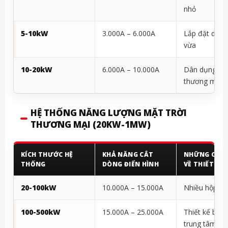
nhỏ
5-10kW
3.000A – 6.000A
Lắp đặt dân 
vừa
10-20kW
6.000A – 10.000A
Dân dụng lớ
thương mại 
HỆ THỐNG NĂNG LƯỢNG MẶT TRỜI
THƯƠNG MẠI (20KW-1MW)
KÍCH THƯỚC HỆ
KHẢ NĂNG CẮT
NHỮNG CÂN
THỐNG
DÒNG ĐIỂN HÌNH
VỀ THIẾT KẾ
20-100kW
10.000A – 15.000A
Nhiều hộp kế
100-500kW
15.000A – 25.000A
Thiết kế biến
trung tâm