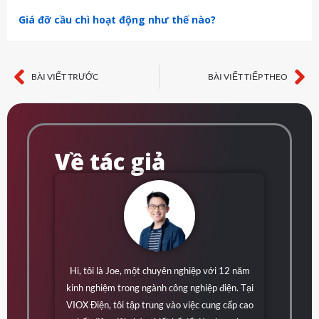
Giá đỡ cầu chì hoạt động như thế nào?
BÀI VIẾT TRƯỚC
BÀI VIẾT TIẾP THEO
Trước
Ti
Về tác giả
Hi, tôi là Joe, một chuyên nghiệp với 12 năm
kinh nghiệm trong ngành công nghiệp điện. Tại
VIOX Điện, tôi tập trung vào việc cung cấp cao