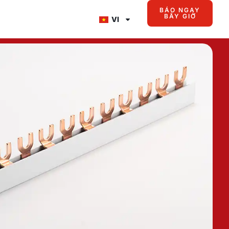
BÁO NGAY
BÂY GIỜ
VI