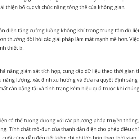
cải thiện bố cục và chức năng tổng thể của không gian.
n điện tăng cường luồng không khí trong trung tâm dữ liệu
hơn thường đòi hỏi các giải pháp làm mát mạnh mẽ hơn. Việc
h thiết bị.
hả năng giám sát tích hợp, cung cấp dữ liệu theo thời gian 
ụ năng lượng, xác định xu hướng và đưa ra quyết định sáng 
sự mất cân bằng tải và tình trạng kém hiệu quả trước khi chú
điện có thể tương đương với các phương pháp truyền thống,
ượng. Tính chất mô-đun của thanh dẫn điện cho phép điều c
uối cùng dẫn đến tiết kiệm chi phí lớn hơn theo thời gian.