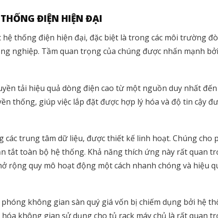
 THỐNG ĐIỆN HIỆN ĐẠI
hệ thống điện hiện đại, đặc biệt là trong các môi trường đòi
công nghiệp. Tầm quan trọng của chúng được nhấn mạnh bởi
uyền tải hiệu quả dòng điện cao từ một nguồn duy nhất đến
 thống, giúp việc lắp đặt được hợp lý hóa và độ tin cậy đượ
ng các trung tâm dữ liệu, được thiết kế linh hoạt. Chúng ch
n tắt toàn bộ hệ thống. Khả năng thích ứng này rất quan t
 mở rộng quy mô hoạt động một cách nhanh chóng và hiệu q
i phóng không gian sàn quý giá vốn bị chiếm dụng bởi hệ th
 đa hóa không gian sử dụng cho tủ rack máy chủ là rất quan 