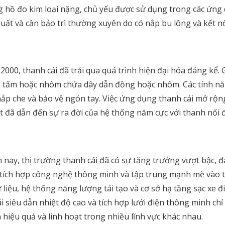
ng hồ đo kim loại nặng, chủ yếu được sử dụng trong các ứng
ất và cần bảo trì thường xuyên do có nắp bu lông và kết nố
00, thanh cái đã trải qua quá trình hiện đại hóa đáng kể. 
p tấm hoặc nhôm chứa dây dẫn đồng hoặc nhôm. Các tính năn
ế nắp che và bảo vệ ngón tay. Việc ứng dụng thanh cái mở rộ
t đã dẫn đến sự ra đời của hệ thống năm cực với thanh nối đấ
ay, thị trường thanh cái đã có sự tăng trưởng vượt bậc, đạ
iến, tích hợp công nghệ thông minh và tập trung mạnh mẽ và
iệu, hệ thống năng lượng tái tạo và cơ sở hạ tầng sạc xe điệ
 siêu dẫn nhiệt độ cao và tích hợp lưới điện thông minh chỉ 
 hiệu quả và linh hoạt trong nhiều lĩnh vực khác nhau.