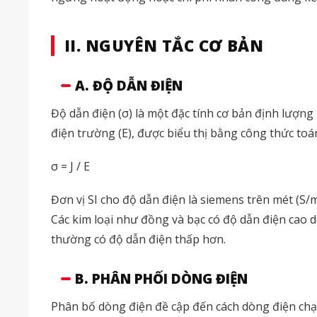
II. NGUYÊN TẮC CƠ BẢN
A. ĐỘ DẪN ĐIỆN
Độ dẫn điện (σ) là một đặc tính cơ bản định lượng
điện trường (E), được biểu thị bằng công thức toá
σ = J / E
Đơn vị SI cho độ dẫn điện là siemens trên mét (S/
Các kim loại như đồng và bạc có độ dẫn điện cao do
thường có độ dẫn điện thấp hơn.
B. PHÂN PHỐI DÒNG ĐIỆN
Phân bố dòng điện đề cập đến cách dòng điện chạy