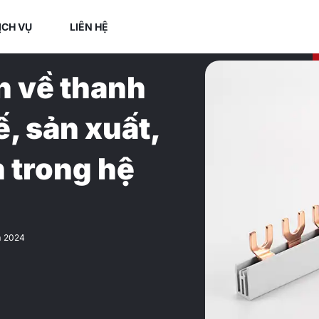
ỊCH VỤ
LIÊN HỆ
n về thanh
kế, sản xuất,
 trong hệ
m 2024