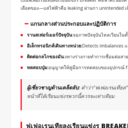
เลือดของ—แสไฟฟ้าคือ leaking ผ่านกา unintended เส้
แกนกลางส่วนประกอบและปฏิบัติการ
รานสเฟอร์เมอร์ปัจจุบัน
:จอภาพปัจจุบันไหลเวียนในท
อิเล็กทรอนิกส์เดินทางหน่วย
:Detects imbalances แล
ติดต่อกลไกของมัน
:งทางร่างกายทำการเชื่อมต่อสา
ทดสอบปุ่ม
:อนุญาตให้คู่มือการทดสอบของอุปกรณ์ f
ผู้เชี่ยวชาญด้านเคล็ดลับ:
คำว่า"ฟเฟอเรนเทียล"ไม
หน้าที่ได้เรียนแข่งรพวกนี้ควรจะเท่าเทียม
ฟเฟอเรนเทียลงเรียนแข่งร BREAK