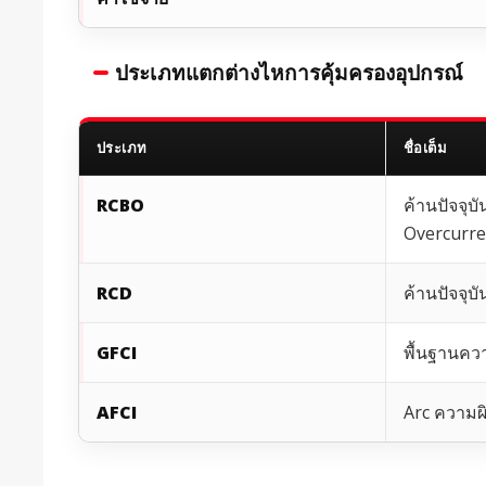
ประเภทแตกต่างไหการคุ้มครองอุปกรณ์
ประเภท
ชื่อเต็ม
RCBO
ค้านปัจจุบ
Overcurre
RCD
ค้านปัจจุบ
GFCI
พื้นฐานคว
AFCI
Arc ความผ