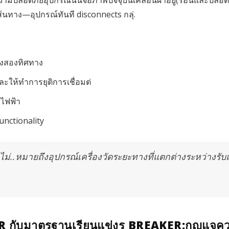
นทาง—อุปกรณ์ทันที disconnects กลุ่.
ั้งสองทิศทาง
ะให้ทำการยุติการเชื่อมต่
ยไฟฟ้า
unctionality
่..หมายถึงอุปกรณ์เครื่องวัดระยะทางที่แตกต่างระหว่างรับแ
ER กับมาตรฐานเรียนแข่งร BREAKER:กุญแจค