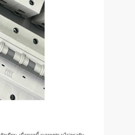
เขียน. เมื่อพวกนี้ currents นไม่ตรงกับ