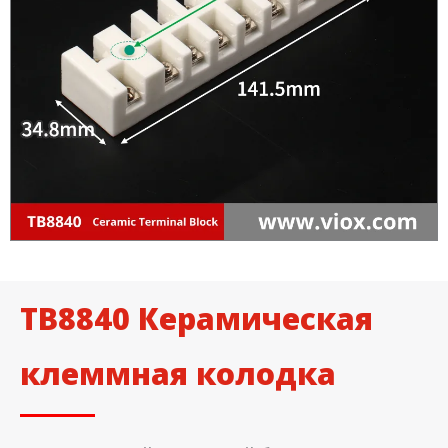
TB8840 Керамическая
клеммная колодка