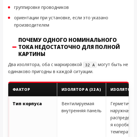
группировке проводников
ориентации при установке, если это указано
производителем
ПОЧЕМУ ОДНОГО НОМИНАЛЬНОГО
ТОКА НЕДОСТАТОЧНО ДЛЯ ПОЛНОЙ
КАРТИНЫ
Два изолятора, оба с маркировкой
могут быть не
32 A
одинаково пригодны в каждой ситуации.
ФАКТОР
ИЗОЛЯТОР A (32 A)
ИЗОЛЯТОР B 
Тип корпуса
Вентилируемая
Герметична
внутренняя панель
наружная
распредели
я коробка PV
температур