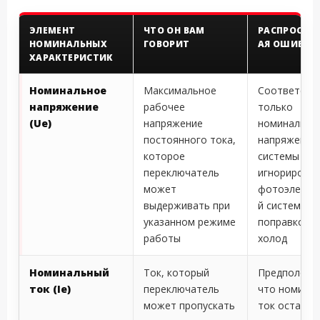
ЭЛЕМЕНТ
ЧТО ОН ВАМ
РАСПРОСТР
НОМИНАЛЬНЫХ
ГОВОРИТ
АЯ ОШИБКА
ХАРАКТЕРИСТИК
Номинальное
Максимальное
Соответств
напряжение
рабочее
только
(Ue)
напряжение
номинально
постоянного тока,
напряжению
которое
системы и
переключатель
игнорирован
может
фотоэлектр
выдерживать при
й системы с
указанном режиме
поправкой н
работы
холод
Номинальный
Ток, который
Предположе
ток (Ie)
переключатель
что номина
может пропускать
ток остаетс