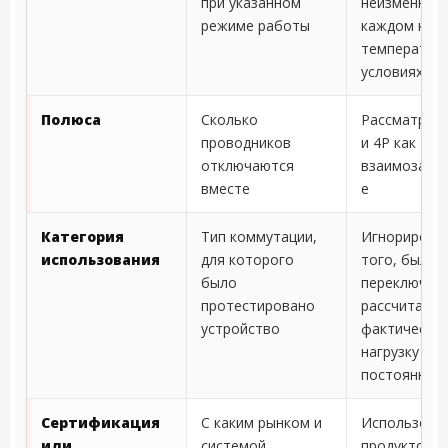
при указанном
неизменным
режиме работы
каждом корп
температур
условиях
Полюса
Сколько
Рассматрива
проводников
и 4P как
отключаются
взаимозаме
вместе
е
Категория
Тип коммутации,
Игнорирова
использования
для которого
того, был ли
было
переключат
протестировано
рассчитан н
устройство
фактическу
нагрузку
постоянного
Сертификация
С каким рынком и
Использова
или
системой
продуктов с