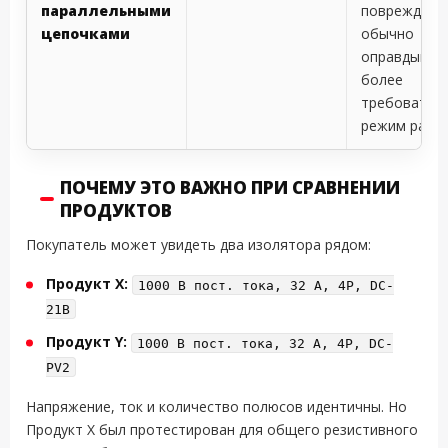
параллельными
повреждени
цепочками
обычно
оправдываю
более
требовател
режим рабо
ПОЧЕМУ ЭТО ВАЖНО ПРИ СРАВНЕНИИ
ПРОДУКТОВ
Покупатель может увидеть два изолятора рядом:
Продукт X:
1000 В пост. тока, 32 A, 4P, DC-
21B
Продукт Y:
1000 В пост. тока, 32 A, 4P, DC-
PV2
Напряжение, ток и количество полюсов идентичны. Но
Продукт X был протестирован для общего резистивного