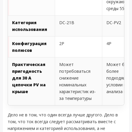
окружающе
среды 55 °C
Категория
DC-21B
DC-PV2
использования
Конфигурация
2P
4P
полюсов
Практическая
Может
Может быт
пригодность
потребоваться
более
для 30 A
снижение
подходящим
цепочки PV на
номинальных
условии пол
крыше
характеристик из-
анализа про
за температуры
Дело не в том, что один всегда лучше другого. Дело в
том, что ток всегда следует рассматривать вместе с
напряжением и категорией использования, а не