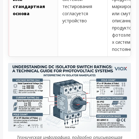
стандартная
тестирования
маркировко
основа
согласуется
или смутно
устройство
описанных
продуктов в
фотоэлектр
х системах
постоянного
Техническая инфографика, подробно описывающая