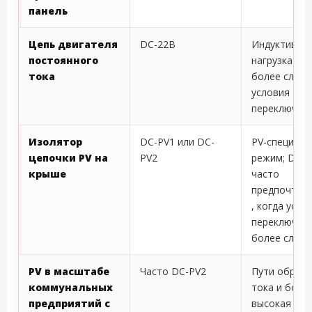
панель
Цепь двигателя
DC-22B
Индуктивна
постоянного
нагрузка со
тока
более слож
условия
переключен
Изолятор
DC-PV1 или DC-
PV-специфич
цепочки PV на
PV2
режим; DC-P
крыше
часто
предпочтит
, когда усло
переключен
более слож
PV в масштабе
Часто DC-PV2
Пути обрат
коммунальных
тока и боле
предприятий с
высокая эне