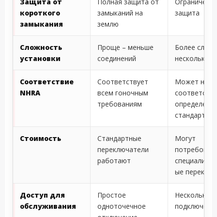
Защита от
Полная защита от
Ограниченн
короткого
замыканий на
защита
замыкания
землю
Сложность
Проще – меньше
Более сложн
установки
соединений
несколько к
Соответствие
Соответствует
Может не
NHRA
всем гоночным
соответств
требованиям
определенн
стандартам
Стоимость
Стандартные
Могут
переключатели
потребоват
работают
специализи
ые переклю
Доступ для
Простое
Несколько т
обслуживания
одноточечное
подключени