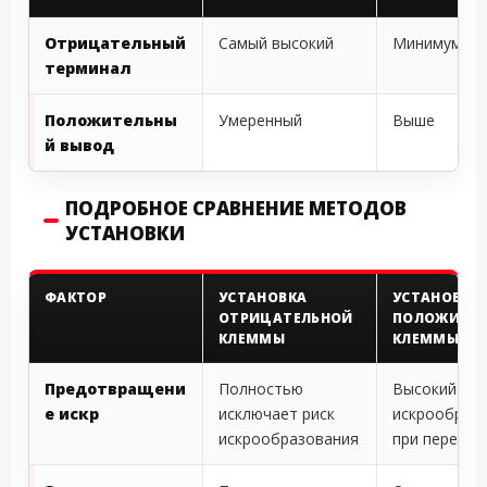
Отрицательный
Самый высокий
Минимум
терминал
Положительны
Умеренный
Выше
й вывод
ПОДРОБНОЕ СРАВНЕНИЕ МЕТОДОВ
УСТАНОВКИ
ФАКТОР
УСТАНОВКА
УСТАНОВКА
ОТРИЦАТЕЛЬНОЙ
ПОЛОЖИТЕ
КЛЕММЫ
КЛЕММЫ
Предотвращени
Полностью
Высокий рис
е искр
исключает риск
искрообраз
искрообразования
при переклю