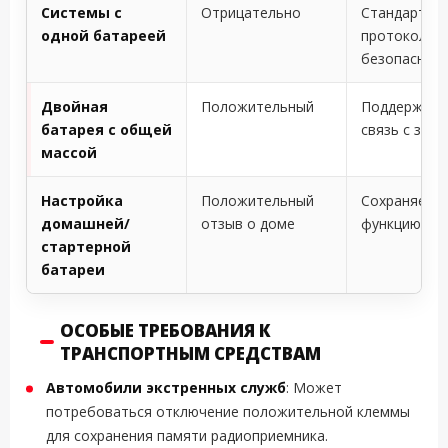
Системы с
Отрицательно
Стандартны
одной батареей
протокол
безопаснос
Двойная
Положительный
Поддержива
батарея с общей
связь с зем
массой
Настройка
Положительный
Сохраняет
домашней/
отзыв о доме
функцию ст
стартерной
батареи
ОСОБЫЕ ТРЕБОВАНИЯ К
ТРАНСПОРТНЫМ СРЕДСТВАМ
Автомобили экстренных служб
: Может
потребоваться отключение положительной клеммы
для сохранения памяти радиоприемника.