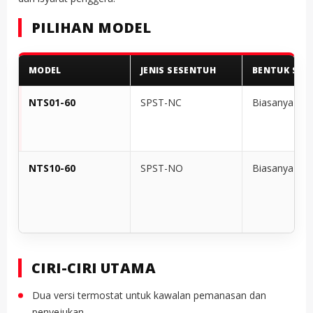
PILIHAN MODEL
MODEL
JENIS SESENTUH
BENTUK SEN
NTS01-60
SPST-NC
Biasanya Ter
NTS10-60
SPST-NO
Biasanya Ter
CIRI-CIRI UTAMA
Dua versi termostat untuk kawalan pemanasan dan
penyejukan