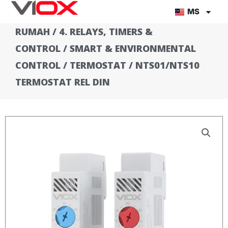
Lompat
MS
ke
RUMAH
/
4. RELAYS, TIMERS &
kandungan
CONTROL
/
SMART & ENVIRONMENTAL
CONTROL
/
TERMOSTAT
/ NTS01/NTS10
TERMOSTAT REL DIN