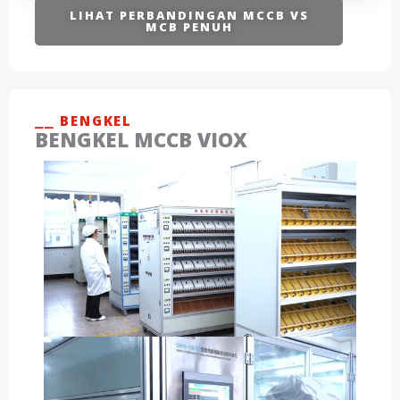
LIHAT PERBANDINGAN MCCB VS
MCB PENUH
⎯⎯ BENGKEL
BENGKEL MCCB VIOX