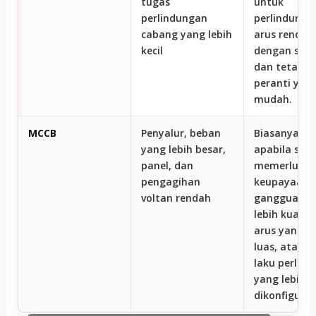
tugas
untuk
perlindungan
perlindungan
cabang yang lebih
arus rendah
kecil
dengan stru
dan tetapa
peranti yang
mudah.
MCCB
Penyalur, beban
Biasanya dip
yang lebih besar,
apabila sis
panel, dan
memerluka
pengagihan
keupayaan
voltan rendah
gangguan y
lebih kuat, 
arus yang le
luas, atau t
laku perlin
yang lebih b
dikonfiguras