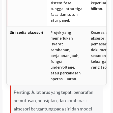
sistem fasa
keperluan s
tunggal atau tiga
hiliran.
fasa dan susun
atur panel.
Siri sedia aksesori
Projek yang
Keserasian
memerlukan
aksesori, k
isyarat
pemasangan
tambahan,
dokumentas
perjalanan jauh,
sepadan de
fungsi
keluarga M
undervoltage,
yang tepat.
atau perkakasan
operasi luaran.
Penting: Julat arus yang tepat, penarafan
pemutusan, pensijilan, dan kombinasi
aksesori bergantung pada siri dan model