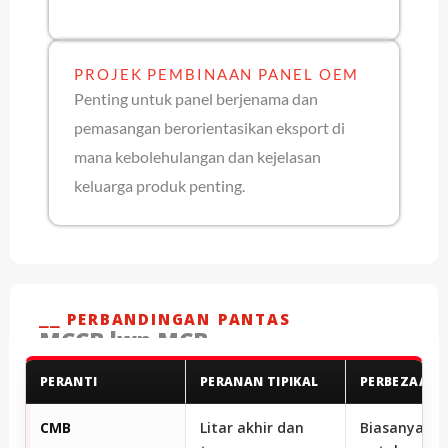
PROJEK PEMBINAAN PANEL OEM
Penting untuk panel berjenama dan
pemasangan berorientasikan eksport di
mana kebolehulangan dan kejelasan
keluarga produk penting.
⎯⎯ PERBANDINGAN PANTAS
MCCB lwn MCB
PERANTI
PERANAN TIPIKAL
PERBEZAAN 
CMB
Litar akhir dan
Biasanya dip