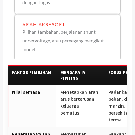
dengan tugas
ARAH AKSESORI
Pilihan tambahan, perjalanan shunt,
undervoltage, atau pemegang mengikut
model
FAKTOR PEMILIHAN
MENGAPA IA
FOKUS PEMI
PENTING
Nilai semasa
Menetapkan arah
Padankan pr
arus berterusan
beban, dasa
keluarga
margin, dan
pemutus.
persekitara
terma.
Penarafan voltan
Memastikan
Sahkan volt