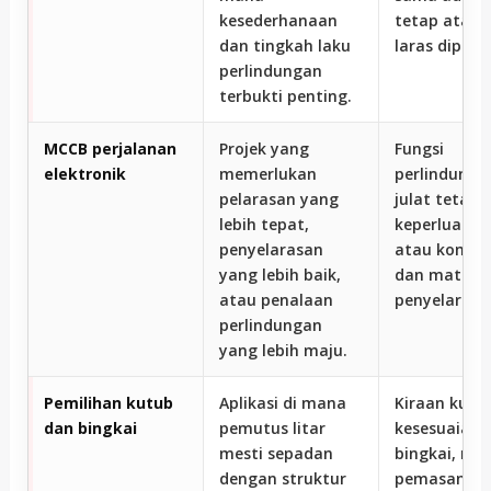
kesederhanaan
tetap atau 
dan tingkah laku
laras diperl
perlindungan
terbukti penting.
MCCB perjalanan
Projek yang
Fungsi
elektronik
memerlukan
perlindunga
pelarasan yang
julat tetapa
lebih tepat,
keperluan ak
penyelarasan
atau komuni
yang lebih baik,
dan matlam
atau penalaan
penyelarasa
perlindungan
yang lebih maju.
Pemilihan kutub
Aplikasi di mana
Kiraan kutu
dan bingkai
pemutus litar
kesesuaian
mesti sepadan
bingkai, rua
dengan struktur
pemasangan