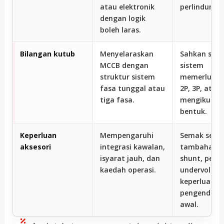
atau elektronik
perlindunga
dengan logik
boleh laras.
Bilangan kutub
Menyelaraskan
Sahkan sam
MCCB dengan
sistem
struktur sistem
memerlukan
fasa tunggal atau
2P, 3P, atau
tiga fasa.
mengikut re
bentuk.
Keperluan
Mempengaruhi
Semak sent
aksesori
integrasi kawalan,
tambahan, t
isyarat jauh, dan
shunt, pele
kaedah operasi.
undervoltan
keperluan
pengendalia
awal.