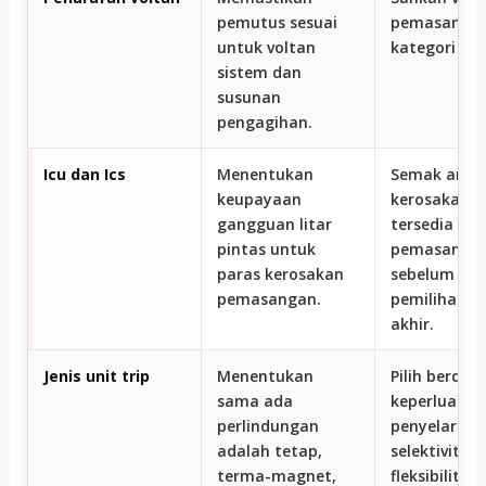
pemutus sesuai
pemasangan
untuk voltan
kategori apl
sistem dan
susunan
pengagihan.
Icu dan Ics
Menentukan
Semak arus
keupayaan
kerosakan y
gangguan litar
tersedia di t
pintas untuk
pemasanga
paras kerosakan
sebelum
pemasangan.
pemilihan p
akhir.
Jenis unit trip
Menentukan
Pilih berdas
sama ada
keperluan
perlindungan
penyelarasa
adalah tetap,
selektiviti, 
terma-magnet,
fleksibiliti