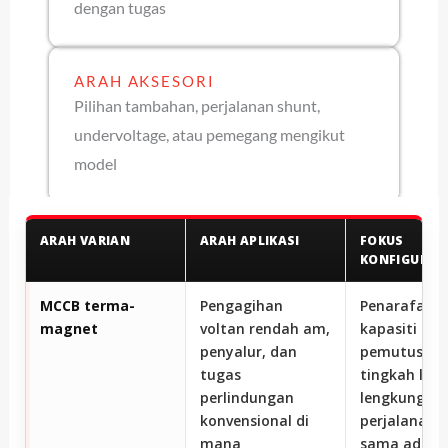
dengan tugas
ARAH AKSESORI
Pilihan tambahan, perjalanan shunt,
undervoltage, atau pemegang mengikut
model
ARAH VARIAN
ARAH APLIKASI
FOKUS
KONFIGURAS
MCCB terma-
Pengagihan
Penarafan a
magnet
voltan rendah am,
kapasiti
penyalur, dan
pemutusan,
tugas
tingkah lak
perlindungan
lengkung
konvensional di
perjalanan,
mana
sama ada t