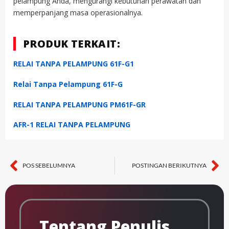
pelampung Anda, mengurangi kebutuhan perawatan dan
memperpanjang masa operasionalnya.
PRODUK TERKAIT:
RELAI TANPA PELAMPUNG 61F-G1
Relai Tanpa Pelampung 61F-G
RELAI TANPA PELAMPUNG PM61F-GR
AFR-1 RELAI TANPA PELAMPUNG
POS SEBELUMNYA
POSTINGAN BERIKUTNYA
Sebelumnya
Se
Tentang Penulis