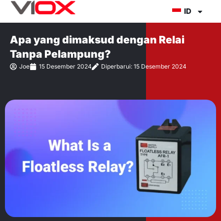
Lewati
ID
ke
konten
Apa yang dimaksud dengan Relai
Tanpa Pelampung?
Joe
15 Desember 2024
Diperbarui: 15 Desember 2024