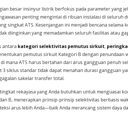
ian besar insinyur listrik berfokus pada parameter yang jel
ngawasan penting mengintai di ribuan instalasi di seluruh
g singkat ATS. Kesenjangan ini menjadi bencana selama k
k diinginkan yang memadamkan seluruh fasilitas atau gaga
s antara
kategori selektivitas pemutus sirkuit
,
peringka
 menentukan pemutus sirkuit Kategori B dengan penundaan 
o di mana ATS harus bertahan dari arus gangguan penuh se
kat 3 siklus standar tidak dapat menahan durasi gangguan 
agalan sakelar transfer total.
tingkat rekayasa yang Anda butuhkan untuk menguasai k
dan B, menerapkan prinsip-prinsip selektivitas berbasis 
oteksi arus lebih Anda—baik Anda merancang sistem daya da