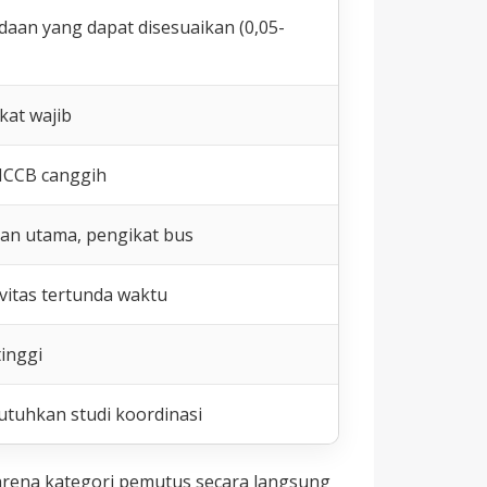
aan yang dapat disesuaikan (0,05-
kat wajib
MCCB canggih
n utama, pengikat bus
ivitas tertunda waktu
tinggi
uhkan studi koordinasi
arena kategori pemutus secara langsung