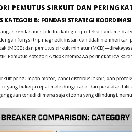
RI PEMUTUS SIRKUIT DAN PERINGKA
VS KATEGORI B: FONDASI STRATEGI KOORDINASI
gangan rendah menjadi dua kategori proteksi fundamental 
dengan fungsi trip magnetik instan dan tidak memberikan 
tak (MCCB) dan pemutus sirkuit miniatur (MCB)—direkayasa
detik. Pemutus Kategori A tidak membawa peringkat Icw ka
kuit pengumpan motor, panel distribusi akhir, dan proteks
k yang bekerja cepat melindungi kabel dan peralatan hilir 
gangguan terjadi di mana saja di zona yang dilindungi, pemut