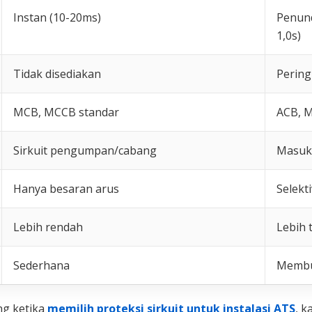
Instan (10-20ms)
Penund
1,0s)
Tidak disediakan
Pering
MCB, MCCB standar
ACB, 
Sirkuit pengumpan/cabang
Masuka
Hanya besaran arus
Selekt
Lebih rendah
Lebih 
Sederhana
Membut
ng ketika
memilih proteksi sirkuit untuk instalasi ATS
, k