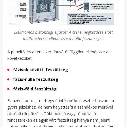
Elektromos biztonsági eljárás: A csere megkezdése előtt
multiméterrel ellenőrizze a nulla feszültséget.
A paneltől és a rendszer típusától függően ellenőrizze a
következőket:
fázisok közötti feszültség
fázis-nulla feszültség
fázis-föld feszültség
Ez azért fontos, mert egy érintés nélküli teszter hasznos a
gyors jelzéshez, de nem helyettesíti a szándékos mérővel
történő ellenőrzést. Többpólusú vagy többfázisú
rendszereken az egyik várt feszültség hiánya nem jelenti
automatikusan azt, hogy a teljes munkaterület biztonságos.