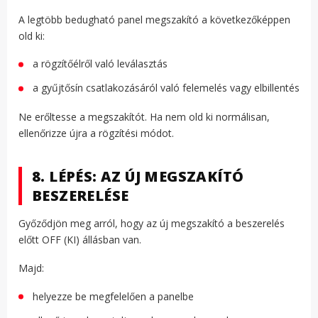
A legtöbb bedugható panel megszakító a következőképpen
old ki:
a rögzítőélről való leválasztás
a gyűjtősín csatlakozásáról való felemelés vagy elbillentés
Ne erőltesse a megszakítót. Ha nem old ki normálisan,
ellenőrizze újra a rögzítési módot.
8. LÉPÉS: AZ ÚJ MEGSZAKÍTÓ
BESZERELÉSE
Győződjön meg arról, hogy az új megszakító a beszerelés
előtt OFF (KI) állásban van.
Majd:
helyezze be megfelelően a panelbe