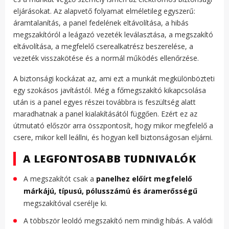
eljárásokat. Az alapvető folyamat elméletileg egyszerű:
áramtalanítás, a panel fedelének eltávolítása, a hibás
megszakítóról a leágazó vezeték leválasztása, a megszakító
eltávolítása, a megfelelő cserealkatrész beszerelése, a
vezeték visszakötése és a normál működés ellenőrzése.
A biztonsági kockázat az, ami ezt a munkát megkülönbözteti
egy szokásos javítástól. Még a főmegszakító kikapcsolása
után is a panel egyes részei továbbra is feszültség alatt
maradhatnak a panel kialakításától függően. Ezért ez az
útmutató először arra összpontosít, hogy mikor megfelelő a
csere, mikor kell leállni, és hogyan kell biztonságosan eljárni.
A LEGFONTOSABB TUDNIVALÓK
A megszakítót csak a
panelhez előírt megfelelő
márkájú, típusú, pólusszámú és áramerősségű
megszakítóval cserélje ki.
A többször leoldó megszakító nem mindig hibás. A valódi