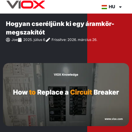
Ugrás
HU
a
tartalomra
Hogyan cseréljünk ki egy áramkör-
megszakítót
Joe
2025. július 6.
Frissítve: 2026. március 26.