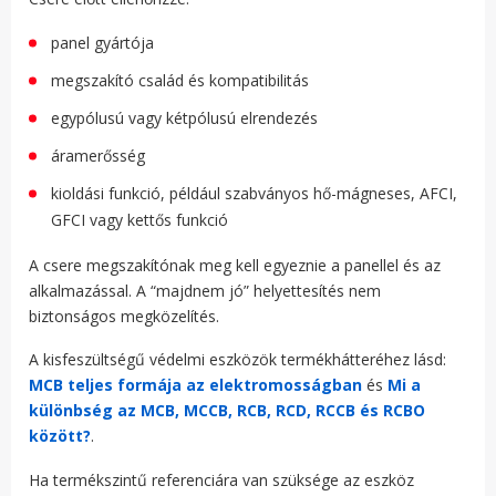
panel gyártója
megszakító család és kompatibilitás
egypólusú vagy kétpólusú elrendezés
áramerősség
kioldási funkció, például szabványos hő-mágneses, AFCI,
GFCI vagy kettős funkció
A csere megszakítónak meg kell egyeznie a panellel és az
alkalmazással. A “majdnem jó” helyettesítés nem
biztonságos megközelítés.
A kisfeszültségű védelmi eszközök termékhátteréhez lásd:
MCB teljes formája az elektromosságban
és
Mi a
különbség az MCB, MCCB, RCB, RCD, RCCB és RCBO
között?
.
Ha termékszintű referenciára van szüksége az eszköz