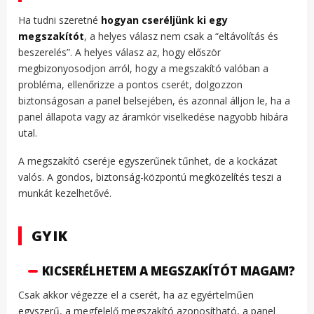
Ha tudni szeretné
hogyan cseréljünk ki egy
megszakítót
, a helyes válasz nem csak a “eltávolítás és
beszerelés”. A helyes válasz az, hogy először
megbizonyosodjon arról, hogy a megszakító valóban a
probléma, ellenőrizze a pontos cserét, dolgozzon
biztonságosan a panel belsejében, és azonnal álljon le, ha a
panel állapota vagy az áramkör viselkedése nagyobb hibára
utal.
A megszakító cseréje egyszerűnek tűnhet, de a kockázat
valós. A gondos, biztonság-központú megközelítés teszi a
munkát kezelhetővé.
GYIK
KICSERÉLHETEM A MEGSZAKÍTÓT MAGAM?
Csak akkor végezze el a cserét, ha az egyértelműen
egyszerű, a megfelelő megszakító azonosítható, a panel