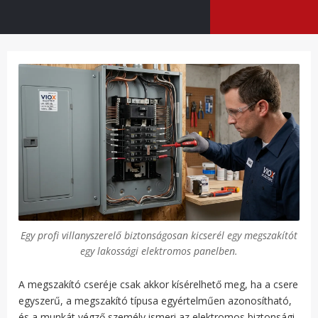
Egy profi villanyszerelő biztonságosan kicserél egy megszakítót
egy lakossági elektromos panelben.
A megszakító cseréje csak akkor kísérelhető meg, ha a csere
egyszerű, a megszakító típusa egyértelműen azonosítható,
és a munkát végző személy ismeri az elektromos biztonsági