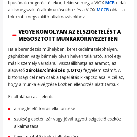
típusának megerősítésekor, tekintse meg a VIOX
MCB
oldalt
a kismegszakító alkalmazásokhoz és a VIOX
MCCB
oldalt a
tokozott megszakító alkalmazásokhoz.
VEGYE KOMOLYAN AZ ELSZIGETELÉST A
MEGOSZTOTT MUNKAKÖRNYEZETBEN
Ha a berendezés műhelyben, kereskedelmi telephelyen,
gépházban vagy bármely olyan helyen található, ahol egy
másik személy váratlanul visszaállíthatja az áramot, az
alapvető
zárolás/címkézés (LOTO)
fegyelem számít. A
biztonsági cél nem csak a tápellátás kikapcsolása. A cél az,
hogy a munka elvégzése közben ellenőrzés alatt tartsuk.
Ez általában azt jelenti:
a megfelelő forrás elkülönítése
szükség esetén zár vagy jóváhagyott szigetelő eszköz
alkalmazása
figyelmeztető címke felhelyezése