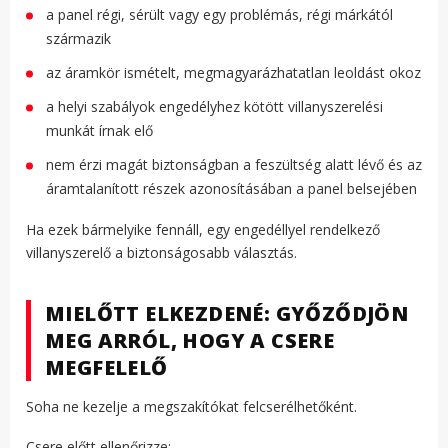
a panel régi, sérült vagy egy problémás, régi márkától
származik
az áramkör ismételt, megmagyarázhatatlan leoldást okoz
a helyi szabályok engedélyhez kötött villanyszerelési
munkát írnak elő
nem érzi magát biztonságban a feszültség alatt lévő és az
áramtalanított részek azonosításában a panel belsejében
Ha ezek bármelyike ​​fennáll, egy engedéllyel rendelkező
villanyszerelő a biztonságosabb választás.
MIELŐTT ELKEZDENÉ: GYŐZŐDJÖN
MEG ARRÓL, HOGY A CSERE
MEGFELELŐ
Soha ne kezelje a megszakítókat felcserélhetőként.
Csere előtt ellenőrizze: