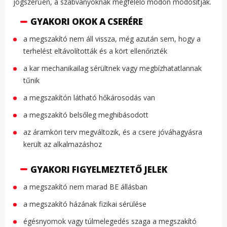
jogszerűen, a szabványoknak megfelelő módon módosítják.
GYAKORI OKOK A CSERÉRE
a megszakító nem áll vissza, még azután sem, hogy a
terhelést eltávolították és a kört ellenőrizték
a kar mechanikailag sérültnek vagy megbízhatatlannak
tűnik
a megszakítón látható hőkárosodás van
a megszakító belsőleg meghibásodott
az áramköri terv megváltozik, és a csere jóváhagyásra
került az alkalmazáshoz
GYAKORI FIGYELMEZTETŐ JELEK
a megszakító nem marad BE állásban
a megszakító házának fizikai sérülése
égésnyomok vagy túlmelegedés szaga a megszakító