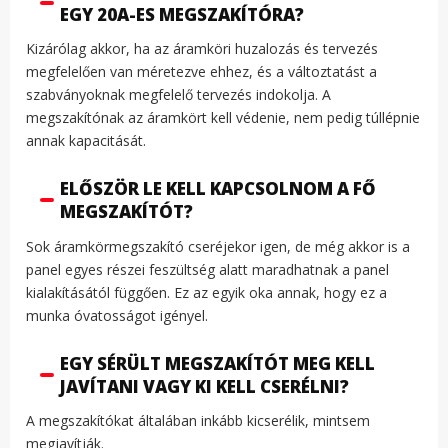
EGY 20A-ES MEGSZAKÍTÓRA?
Kizárólag akkor, ha az áramköri huzalozás és tervezés
megfelelően van méretezve ehhez, és a változtatást a
szabványoknak megfelelő tervezés indokolja. A
megszakítónak az áramkört kell védenie, nem pedig túllépnie
annak kapacitását.
ELŐSZÖR LE KELL KAPCSOLNOM A FŐ
MEGSZAKÍTÓT?
Sok áramkörmegszakító cseréjekor igen, de még akkor is a
panel egyes részei feszültség alatt maradhatnak a panel
kialakításától függően. Ez az egyik oka annak, hogy ez a
munka óvatosságot igényel.
EGY SÉRÜLT MEGSZAKÍTÓT MEG KELL
JAVÍTANI VAGY KI KELL CSERÉLNI?
A megszakítókat általában inkább kicserélik, mintsem
megjavítják.