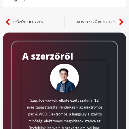
ELŐZŐ BEJEGYZÉS
KÖVETKEZŐ BEJEGYZÉS
Előző
Kö
A szerzőről
Szia, Joe vagyok, elkötelezett szakmai 12
éves tapasztalattal rendelkezik az elektromos
ipar. A VIOX Elektromos, a hangsúly a szállító
minőségi elektromos megoldások szabva az
ügyfeleink igényeit. A szakértelem ível ipari