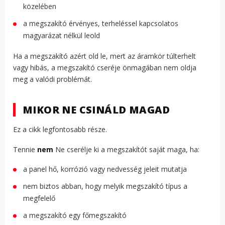
közelében
a megszakító érvényes, terheléssel kapcsolatos
magyarázat nélkül leold
Ha a megszakító azért old le, mert az áramkör túlterhelt
vagy hibás, a megszakító cseréje önmagában nem oldja
meg a valódi problémát.
MIKOR NE CSINÁLD MAGAD
Ez a cikk legfontosabb része.
Tennie
nem
Ne cserélje ki a megszakítót saját maga, ha:
a panel hő, korrózió vagy nedvesség jeleit mutatja
nem biztos abban, hogy melyik megszakító típus a
megfelelő
a megszakító egy főmegszakító