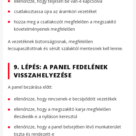
ellenőrizze, hogy teljesen be van-e kapcsolva
csatlakoztassa újra az áramköri vezetéket
húzza meg a csatlakozót megfelelően a megszakító
követelményeinek megfelelően
A vezetéknek biztonságosnak, megfelelően
lecsupaszítottnak és sérült szálaktól mentesnek kell lennie.
9. LÉPÉS: A PANEL FEDELÉNEK
VISSZAHELYEZÉSE
A panel bezárása előtt:
ellenőrizze, hogy nincsenek-e becsípődött vezetékek
ellenőrizze, hogy a megszakító karja megfelelően
illeszkedik-e a nyíláson keresztül
ellenőrizze, hogy a panel belsejében lévő munkaterület
tiszta és rendezett-e