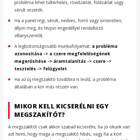
probléma lehet túlterhelés, rövidzárlat, földzárlat vagy
sérült vezeték.
Ha a panel régi, sérült, nedves, forró vagy ismeretlen,
álljon meg, és hívjon engedéllyel rendelkező
villanyszerelőt.
A legbiztonságosabb munkafolyamat:
a probléma
azonosítása -> a csere megfelelőségének
megerősítése -> áramtalanítás -> csere ->
tesztelés -> felügyelet
.
Ha az új megszakító továbbra is leold, a probléma
általában a kör más részén van.
MIKOR KELL KICSERÉLNI EGY
MEGSZAKÍTÓT?
A megszakítót csak akkor szabad kicserélni, ha jó okunk van
azt hinni, hogy maga a megszakító hibás, vagy ha a kört