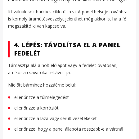
Itt válnak sok barkács cikk túl laza. A panel belseje továbbra
is komoly áramütésveszélyt jelenthet még akkor is, ha a fő
megszakító ki van kapcsolva.
4. LÉPÉS: TÁVOLÍTSA EL A PANEL
FEDELÉT
Támasztja alá a holt előlapot vagy a fedelet óvatosan,
amikor a csavarokat eltávolítja.
Mielőtt bármihez hozzáérne belül:
ellenőrizze a túlmelegedést
ellenőrizze a korróziót
ellenőrizze a laza vagy sérült vezetékeket
ellenőrizze, hogy a panel állapota rosszabb-e a vártnál