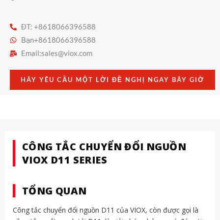
ĐT: +8618066396588
Bạn+8618066396588
Email:
sales@viox.com
HÃY YÊU CẦU MỘT LỜI ĐỀ NGHỊ NGAY BÂY GIỜ
CÔNG TẮC CHUYỂN ĐỔI NGUỒN
VIOX D11 SERIES
TỔNG QUAN
Công tắc chuyển đổi nguồn D11 của VIOX, còn được gọi là