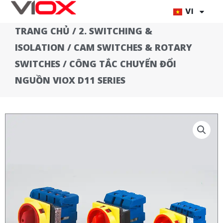
Chuyển
VI
đến
TRANG CHỦ
/
2. SWITCHING &
nội
ISOLATION
/
CAM SWITCHES & ROTARY
dung
SWITCHES
/ CÔNG TẮC CHUYỂN ĐỔI
NGUỒN VIOX D11 SERIES