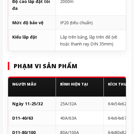
Độ cao lắp đặt tối
2000m
đa
Mức độ bảo vệ
IP20 (tiêu chuẩn)
Kiểu lắp đặt
Lắp trên bảng, lắp trên đế (vít
hoặc thanh ray DIN 35mm)
PHẠM VI SẢN PHẨM
NGƯỜI MẪU
BÌNH HIỆN TẠI
KÍCH THƯỚC
Ngày 11-25/32
25A/32A
64x54x62
D11-40/63
40A/63A
64x64x67
D11-80/100
80A/100A
64x80x82