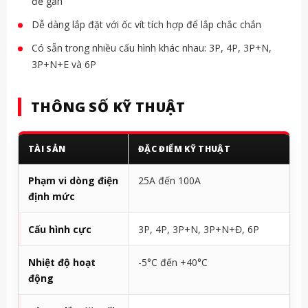
đế gắn
Dễ dàng lắp đặt với ốc vít tích hợp để lắp chắc chắn
Có sẵn trong nhiều cấu hình khác nhau: 3P, 4P, 3P+N,
3P+N+E và 6P
THÔNG SỐ KỸ THUẬT
TÀI SẢN
ĐẶC ĐIỂM KỸ THUẬT
Phạm vi dòng điện
25A đến 100A
định mức
Cấu hình cực
3P, 4P, 3P+N, 3P+N+Đ, 6P
Nhiệt độ hoạt
-5°C đến +40°C
động