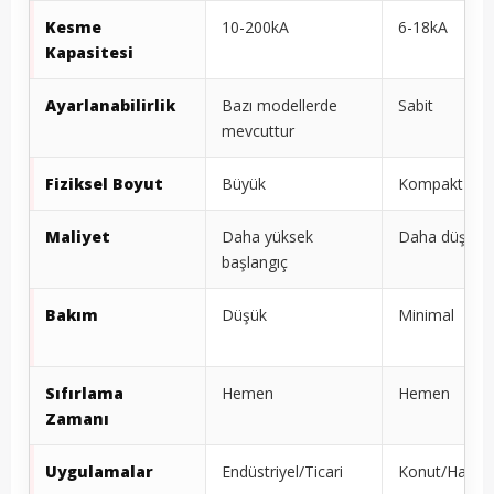
Kesme
10-200kA
6-18kA
Kapasitesi
Ayarlanabilirlik
Bazı modellerde
Sabit
mevcuttur
Fiziksel Boyut
Büyük
Kompakt
Maliyet
Daha yüksek
Daha düşük
başlangıç
Bakım
Düşük
Minimal
Sıfırlama
Hemen
Hemen
Zamanı
Uygulamalar
Endüstriyel/Ticari
Konut/Hafif T