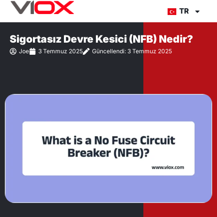
İçeriğe
TR
atla
Sigortasız Devre Kesici (NFB) Nedir?
Joe
3 Temmuz 2025
Güncellendi: 3 Temmuz 2025