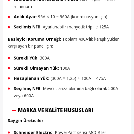
minimum
Anlık Ayar:
96A × 10 = 960A (koordinasyon için)
Seçilmiş NFB:
Ayarlanabilir manyetik trip ile 125A
Besleyici Koruma Örneği:
Toplam 400A'lik karışık yükleri
karşılayan bir panel için:
Sürekli Yük:
300A
Sürekli Olmayan Yük:
100A
Hesaplanan Yük:
(300A × 1,25) + 100A = 475A
Seçilmiş NFB:
Mevcut arıza akımına bağlı olarak 500A
veya 600A
MARKA VE KALITE HUSUSLARI
Saygın Üreticiler:
Schneider Electric:
PowerPact serisi MCCB'ler