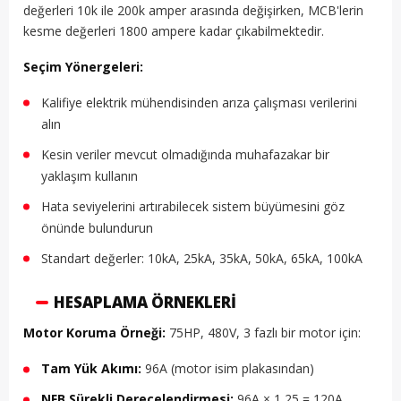
değerleri 10k ile 200k amper arasında değişirken, MCB'lerin
kesme değerleri 1800 ampere kadar çıkabilmektedir.
Seçim Yönergeleri:
Kalifiye elektrik mühendisinden arıza çalışması verilerini
alın
Kesin veriler mevcut olmadığında muhafazakar bir
yaklaşım kullanın
Hata seviyelerini artırabilecek sistem büyümesini göz
önünde bulundurun
Standart değerler: 10kA, 25kA, 35kA, 50kA, 65kA, 100kA
HESAPLAMA ÖRNEKLERI
Motor Koruma Örneği:
75HP, 480V, 3 fazlı bir motor için:
Tam Yük Akımı:
96A (motor isim plakasından)
NFB Sürekli Derecelendirmesi:
96A × 1,25 = 120A